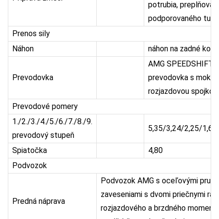
potrubia, preplňova
podporovaného turb
Prenos sily
Náhon
náhon na zadné kole
AMG SPEEDSHIFT M
Prevodovka
prevodovka s mokro
rozjazdovou spojkou
Prevodové pomery
1./2./3./4./5./6./7./8./9.
5,35/3,24/2,25/1,64
prevodový stupeň
Spiatočka
4,80
Podvozok
Podvozok AMG s oceľovými pružina
zaveseniami s dvomi priečnymi ra
Predná náprava
rozjazdového a brzdného momentu,