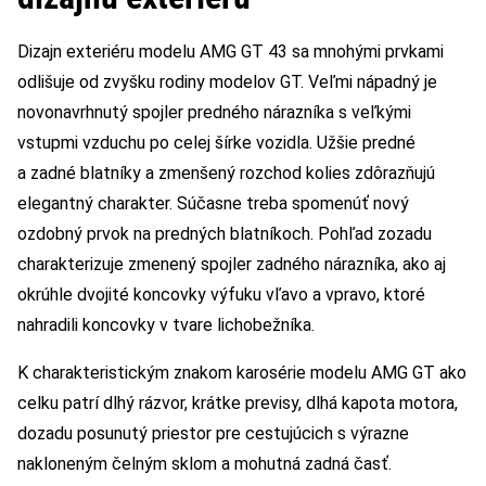
Dizajn exteriéru modelu AMG GT 43 sa mnohými prvkami
odlišuje od zvyšku rodiny modelov GT. Veľmi nápadný je
novonavrhnutý spojler predného nárazníka s veľkými
vstupmi vzduchu po celej šírke vozidla. Užšie predné
a zadné blatníky a zmenšený rozchod kolies zdôrazňujú
elegantný charakter. Súčasne treba spomenúť nový
ozdobný prvok na predných blatníkoch. Pohľad zozadu
charakterizuje zmenený spojler zadného nárazníka, ako aj
okrúhle dvojité koncovky výfuku vľavo a vpravo, ktoré
nahradili koncovky v tvare lichobežníka.
K charakteristickým znakom karosérie modelu AMG GT ako
celku patrí dlhý rázvor, krátke previsy, dlhá kapota motora,
dozadu posunutý priestor pre cestujúcich s výrazne
nakloneným čelným sklom a mohutná zadná časť.