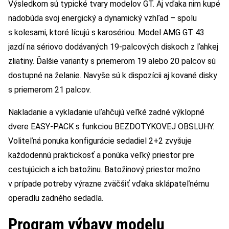
Výsledkom sú typické tvary modelov GT. Aj vďaka nim kupé
nadobúda svoj energický a dynamický vzhľad – spolu
s kolesami, ktoré lícujú s karosériou. Model AMG GT 43
jazdí na sériovo dodávaných 19-palcových diskoch z ľahkej
zliatiny. Ďalšie varianty s priemerom 19 alebo 20 palcov sú
dostupné na želanie. Navyše sú k dispozícii aj kované disky
s priemerom 21 palcov.
Nakladanie a vykladanie uľahčujú veľké zadné výklopné
dvere EASY-PACK s funkciou BEZDOTYKOVEJ OBSLUHY.
Voliteľná ponuka konfigurácie sedadiel 2+2 zvyšuje
každodennú praktickosť a ponúka veľký priestor pre
cestujúcich a ich batožinu. Batožinový priestor možno
v prípade potreby výrazne zväčšiť vďaka sklápateľnému
operadlu zadného sedadla.
Program výbavy modelu