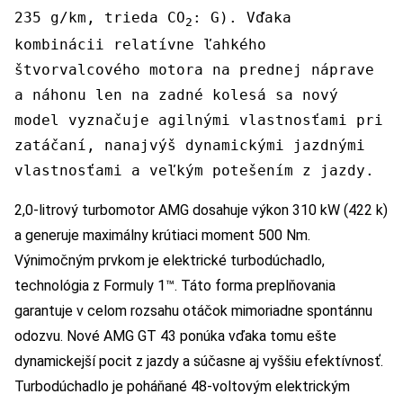
235 g/km, trieda CO
: G). Vďaka
2
kombinácii relatívne ľahkého
štvorvalcového motora na prednej náprave
a náhonu len na zadné kolesá sa nový
model vyznačuje agilnými vlastnosťami pri
zatáčaní, nanajvýš dynamickými jazdnými
vlastnosťami a veľkým potešením z jazdy.
2,0-litrový turbomotor AMG dosahuje výkon 310 kW (422 k)
a generuje maximálny krútiaci moment 500 Nm.
Výnimočným prvkom je elektrické turbodúchadlo,
technológia z Formuly 1™. Táto forma preplňovania
garantuje v celom rozsahu otáčok mimoriadne spontánnu
odozvu. Nové AMG GT 43 ponúka vďaka tomu ešte
dynamickejší pocit z jazdy a súčasne aj vyššiu efektívnosť.
Turbodúchadlo je poháňané 48-voltovým elektrickým