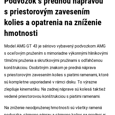
Podvozok s prednou nápravou
s priestorovým zavesením
kolies a opatrenia na zníženie
hmotnosti
Model AMG GT 43 je sériovo vybavený podvozkom AMG
s oceľovým pružením s mimoriadne výkonnými hliníkovými
tlmičmi pruženia a skrutkovými pružinami s odľahčenou
konštrukciou. Osobitným znakom je predná náprava
s priestorovým zavesením kolies s piatimi ramenami, ktoré
sú kompletne usporiadané v rámci disku. To výrazne
zlepšuje kinematiku. Na zadnej náprave sú kolesá taktiež
vedené priestorovou konštrukciou s piatimi ramenami.
Na zníženie neodpruženej hmotnosti sú všetky ramená
podvozka, strmene náprav a strmene kolies na prednej aj