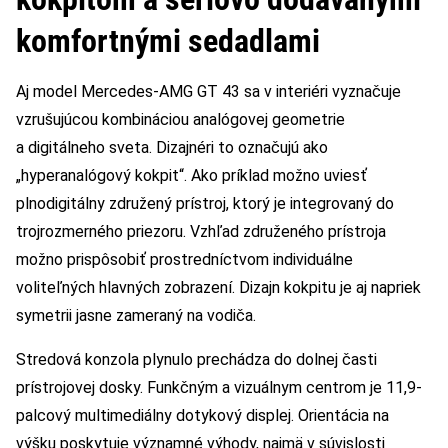
komfortnými sedadlami
Aj model Mercedes-AMG GT 43 sa v interiéri vyznačuje
vzrušujúcou kombináciou analógovej geometrie
a digitálneho sveta. Dizajnéri to označujú ako
„hyperanalógový kokpit“. Ako príklad možno uviesť
plnodigitálny združený prístroj, ktorý je integrovaný do
trojrozmerného priezoru. Vzhľad združeného prístroja
možno prispôsobiť prostredníctvom individuálne
voliteľných hlavných zobrazení. Dizajn kokpitu je aj napriek
symetrii jasne zameraný na vodiča.
Stredová konzola plynulo prechádza do dolnej časti
prístrojovej dosky. Funkčným a vizuálnym centrom je 11,9-
palcový multimediálny dotykový displej. Orientácia na
výšku poskytuje významné výhody, najmä v súvislosti