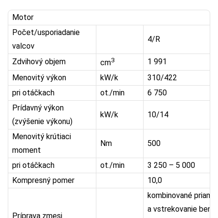
Motor
Počet/usporiadanie
4/R
valcov
3
Zdvihový objem
1 991
cm
Menovitý výkon
kW/k
310/422
pri otáčkach
ot./min
6 750
Prídavný výkon
kW/k
10/14
(zvýšenie výkonu)
Menovitý krútiaci
Nm
500
moment
pri otáčkach
ot./min
3 250 – 5 000
Kompresný pomer
10,0
kombinované priame 
a vstrekovanie benz
Príprava zmesi