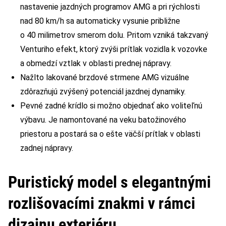
nastavenie jazdných programov AMG a pri rýchlosti
nad 80 km/h sa automaticky vysunie približne
o 40 milimetrov smerom dolu. Pritom vzniká takzvaný
Venturiho efekt, ktorý zvýši prítlak vozidla k vozovke
a obmedzí vztlak v oblasti prednej nápravy.
Nažlto lakované brzdové strmene AMG vizuálne
zdôrazňujú zvýšený potenciál jazdnej dynamiky.
Pevné zadné krídlo si možno objednať ako voliteľnú
výbavu. Je namontované na veku batožinového
priestoru a postará sa o ešte väčší prítlak v oblasti
zadnej nápravy.
Puristický model s elegantnými
rozlišovacími znakmi v rámci
dizajnu exteriéru