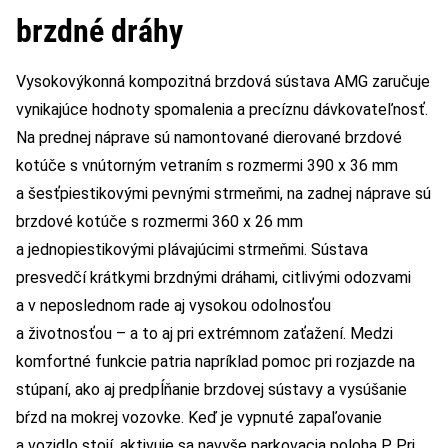
brzdné dráhy
Vysokovýkonná kompozitná brzdová sústava AMG zaručuje
vynikajúce hodnoty spomalenia a precíznu dávkovateľnosť.
Na prednej náprave sú namontované dierované brzdové
kotúče s vnútorným vetraním s rozmermi 390 x 36 mm
a šesťpiestikovými pevnými strmeňmi, na zadnej náprave sú
brzdové kotúče s rozmermi 360 x 26 mm
a jednopiestikovými plávajúcimi strmeňmi. Sústava
presvedčí krátkymi brzdnými dráhami, citlivými odozvami
a v neposlednom rade aj vysokou odolnosťou
a životnosťou – a to aj pri extrémnom zaťažení. Medzi
komfortné funkcie patria napríklad pomoc pri rozjazde na
stúpaní, ako aj predpĺňanie brzdovej sústavy a vysúšanie
bŕzd na mokrej vozovke. Keď je vypnuté zapaľovanie
a vozidlo stojí, aktivuje sa navyše parkovacia poloha P. Pri