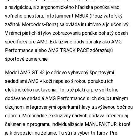
s navigáciou, a z ergonomického hľadiska ponúka viac
voľného priestoru. Infotainment MBUX (Používateľský
zážitok Mercedes-Benz) sa ovláda intuitívne a je učenlivý.
V rámci piatich štýlov zobrazovania ponúka bohatý obsah
špecifický pre AMG. Exkluzívne body ponuky ako AMG
Performance alebo AMG TRACK PACE zdôrazňujú
športové zameranie.
Model AMG GT 43 je sériovo vybavený športovými
sedadlami AMG v koži napa so širokou ponukou ich
elektrického nastavenia. To isté platí aj pre voliteľne
dodávané sedadlá AMG Performance s ich skulpturálnym
dizajnom, integrovanými opierkami hlavy a zvýšenou bočnou
oporou. Mimoriadne exkluzívny nádych dodáva interiéru aj
čalúnenie z programu individualizácie MANUFAKTUR, ktoré
je k dispozícii na želanie. Tu sú na výber tri farby. Pre