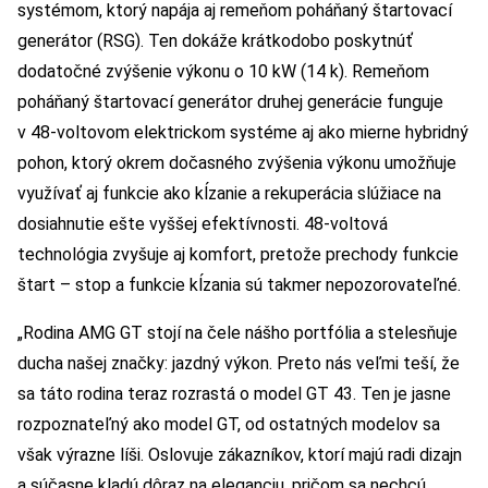
systémom, ktorý napája aj remeňom poháňaný štartovací
generátor (RSG). Ten dokáže krátkodobo poskytnúť
dodatočné zvýšenie výkonu o 10 kW (14 k). Remeňom
poháňaný štartovací generátor druhej generácie funguje
v 48-voltovom elektrickom systéme aj ako mierne hybridný
pohon, ktorý okrem dočasného zvýšenia výkonu umožňuje
využívať aj funkcie ako kĺzanie a rekuperácia slúžiace na
dosiahnutie ešte vyššej efektívnosti. 48-voltová
technológia zvyšuje aj komfort, pretože prechody funkcie
štart – stop a funkcie kĺzania sú takmer nepozorovateľné.
„Rodina AMG GT stojí na čele nášho portfólia a stelesňuje
ducha našej značky: jazdný výkon. Preto nás veľmi teší, že
sa táto rodina teraz rozrastá o model GT 43. Ten je jasne
rozpoznateľný ako model GT, od ostatných modelov sa
však výrazne líši. Oslovuje zákazníkov, ktorí majú radi dizajn
a súčasne kladú dôraz na eleganciu, pričom sa nechcú