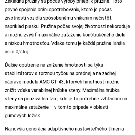
Základňa pružiny sa počas výroby prilepí k pružine. Toto
pevné spojenie bráni opotrebovaniu, ktoré je počas
životnosti vozidla spôsobenému vnikaním nečistôt,
napríklad piesku. Pružina počas svojej životnosti nekoroduje
a možno zvýšiť maximálne zaťaženie konštrukčného dielu
s nízkou hmotnosťou. Vďaka tomu je každá pružina ľahšia
asi o 0,2 kg.
Ďalšie opatrenie na zníženie hmotnosti sa týka
stabilizátorov s torznou tyčou na prednej a na zadnej
náprave modelu AMG GT 43, ktorých hmotnosť možno
znížiť vďaka variabilnej hrúbke steny. Maximálna hrúbka
steny sa používa len tam, kde je to potrebné vzhľadom na
maximálne zaťaženie – v tomto prípade v oblasti
gumových ložísk.
Najnovšia generácia adaptívneho nastaviteľného tlmenia