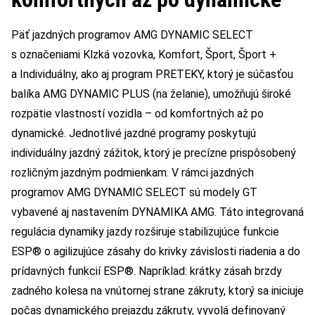
Päť jazdných programov AMG DYNAMIC SELECT
s označeniami Klzká vozovka, Komfort, Šport, Šport +
a Individuálny, ako aj program PRETEKY, ktorý je súčasťou
balíka AMG DYNAMIC PLUS (na želanie), umožňujú široké
rozpätie vlastností vozidla – od komfortných až po
dynamické. Jednotlivé jazdné programy poskytujú
individuálny jazdný zážitok, ktorý je precízne prispôsobený
rozličným jazdným podmienkam. V rámci jazdných
programov AMG DYNAMIC SELECT sú modely GT
vybavené aj nastavením DYNAMIKA AMG. Táto integrovaná
regulácia dynamiky jazdy rozširuje stabilizujúce funkcie
ESP® o agilizujúce zásahy do krivky závislosti riadenia a do
prídavných funkcií ESP®. Napríklad: krátky zásah brzdy
zadného kolesa na vnútornej strane zákruty, ktorý sa iniciuje
počas dynamického prejazdu zákruty, vyvolá definovaný