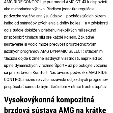
AMG RIDE CONTROL je pre model AMG GT 43 k dispozícii
ako mimoriadna výbava. Riadiaca jednotka regulácie
podvozka využíva analýzu údajov – pochádzajúcich okrem
iného od snímačov zrýchlenia a dráhy kolies – a v závislosti
od situácie dokáže v priebehu niekoľkých milisekúnd
prispôsobiť tlmiacu silu pre každé koleso. Základné
nastavenie si vodič môže predvoliť prostredníctvom
jazdných programov AMG DYNAMIC SELECT: stlačením
tlačidla dôjde k zmene jazdných vlastností, napríklad od
úplne dynamických v režime Šport+ až po pokojné vozenie
sa pri nastavení Komfort. Nastavenie podvozka AMG RIDE
CONTROL možno navyše nezávisle od jazdných programov
prispôsobiť samostatným tlačidlom v rámci troch stupňov.
Vysokovýkonná kompozitná
brzdová sústava AMG na krátke