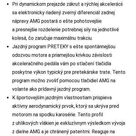
Pri dynamickom prejazde zákrut a rýchlej akcelerácii
sa elektronicky riadený zverný diferenciál zadnej
nápravy AMG postará o ešte pohotovejšie
a presnejšie rozdelenie potrebnej sily na jednotlivé
kolesá, čo zaručuje maximálnu trakciu.
Jazdný program PRETEKY s ešte spontánnejšou
odozvou motora a priamejšou krivkou závislosti
akceleračného pedála vám po stlačení tlačidla
poskytne výkon typický pre pretekárske trate. Tento
program možno zvoliť pomocou tlačidiel AMG na
volante ako prídavný jazdný program.
K športovejším jazdným vlastnostiam prispieva
aktívny aerodynamický prvok, ktorý sa ukrýva pred
motorom na spodku karosérie. Tento profil
z uhlíkových vlákien je exkluzívnym výsledkom vývoja
z dielne AMG a je chránený patentmi. Reaguje na