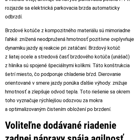
rozjazde sa elektrická parkovacia brzda automaticky
odbrzdí.
Brzdové kotúče z kompozitného materiálu sú mimoriadne
ľahké: znížená neodpružená hmotnosť pozitívne ovplyvňuje
dynamiku jazdy aj reakcie pri zatáčaní. Brzdový kotúč
z liatej ocele a stredová časť brzdového kotúča (unášač)
z hliníka sú spojené špeciálnymi kolíkmi. Táto konštrukcia
šetrí miesto, čo podporuje chladenie bŕzd. Dierovanie
orientované v smere jazdy ponúka ďalšie výhody: znižuje
hmotnosť a zlepšuje odvod tepla. Toto riešenie sa okrem
toho vyznačuje rýchlejšou odozvou za mokra
a optimalizovaným čistením obložení po brzdení.
Voliteľne dodávané riadenie
zadnej nápravy spája agilnosť