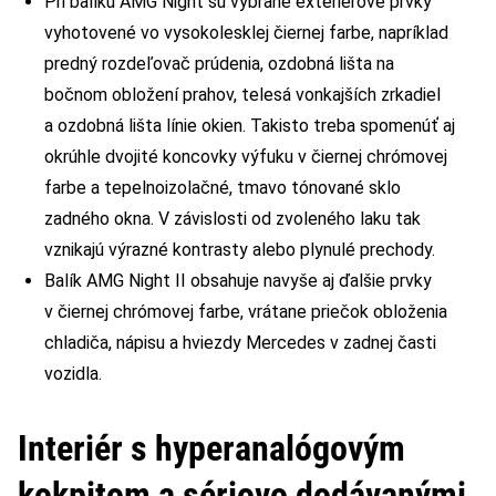
Pri balíku AMG Night sú vybrané exteriérové prvky
vyhotovené vo vysokolesklej čiernej farbe, napríklad
predný rozdeľovač prúdenia, ozdobná lišta na
bočnom obložení prahov, telesá vonkajších zrkadiel
a ozdobná lišta línie okien. Takisto treba spomenúť aj
okrúhle dvojité koncovky výfuku v čiernej chrómovej
farbe a tepelnoizolačné, tmavo tónované sklo
zadného okna. V závislosti od zvoleného laku tak
vznikajú výrazné kontrasty alebo plynulé prechody.
Balík AMG Night II obsahuje navyše aj ďalšie prvky
v čiernej chrómovej farbe, vrátane priečok obloženia
chladiča, nápisu a hviezdy Mercedes v zadnej časti
vozidla.
Interiér s hyperanalógovým
kokpitom a sériovo dodávanými