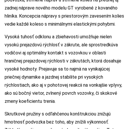
zadnej náprave nového modelu GT vyrobené z kovaného
hliníka. Koncepcia nápravy s priestorovým zavesením kolies
vedie každé koleso s minimálnymi elastickými pohybmi.
Vysoká tuhosť odklonu a zbiehavosti umožňuje nielen
vysokú prejazdovú rýchlosť v zákrute, ale sprostredkúva
vodičovi aj optimálny kontakt s vozovkou v oblasti
hraničnej prejazdovej rýchlosti v zákrutách, ktorá dosahuje
vysoké hodnoty. Prejavuje sa to najmä na vynikajúcej
priečnej dynamike a jazdnej stabilite pri vysokých
rýchlostiach, ako aj v pohotovej reakcii na vonkajšie vplyvy,
ako sú bočný vietor, zvlnený povrch vozovky, či skokové
zmeny koeficientu trenia.
Skrutkové pružiny s odľahčenou konštrukciou znižujú
hmotnosť podvozka bez toho, aby znížili výkonnosť.