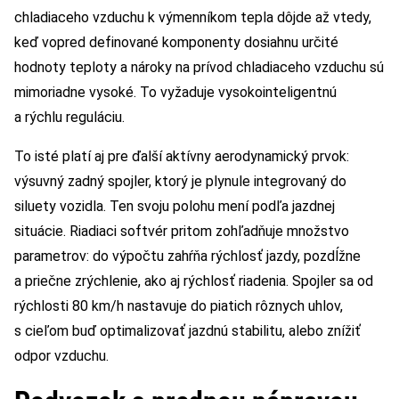
chladiaceho vzduchu k výmenníkom tepla dôjde až vtedy,
keď vopred definované komponenty dosiahnu určité
hodnoty teploty a nároky na prívod chladiaceho vzduchu sú
mimoriadne vysoké. To vyžaduje vysokointeligentnú
a rýchlu reguláciu.
To isté platí aj pre ďalší aktívny aerodynamický prvok:
výsuvný zadný spojler, ktorý je plynule integrovaný do
siluety vozidla. Ten svoju polohu mení podľa jazdnej
situácie. Riadiaci softvér pritom zohľadňuje množstvo
parametrov: do výpočtu zahŕňa rýchlosť jazdy, pozdĺžne
a priečne zrýchlenie, ako aj rýchlosť riadenia. Spojler sa od
rýchlosti 80 km/h nastavuje do piatich rôznych uhlov,
s cieľom buď optimalizovať jazdnú stabilitu, alebo znížiť
odpor vzduchu.