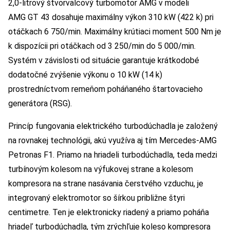
2,0-litrový štvorvalcový turbomotor AMG v modeli
AMG GT 43 dosahuje maximálny výkon 310 kW (422 k) pri
otáčkach 6 750/min. Maximálny krútiaci moment 500 Nm je
k dispozícii pri otáčkach od 3 250/min do 5 000/min.
Systém v závislosti od situácie garantuje krátkodobé
dodatočné zvýšenie výkonu o 10 kW (14 k)
prostredníctvom remeňom poháňaného štartovacieho
generátora (RSG).
Princíp fungovania elektrického turbodúchadla je založený
na rovnakej technológii, akú využíva aj tím Mercedes-AMG
Petronas F1. Priamo na hriadeli turbodúchadla, teda medzi
turbínovým kolesom na výfukovej strane a kolesom
kompresora na strane nasávania čerstvého vzduchu, je
integrovaný elektromotor so šírkou približne štyri
centimetre. Ten je elektronicky riadený a priamo poháňa
hriadeľ turbodúchadla, tým zrýchľuje koleso kompresora