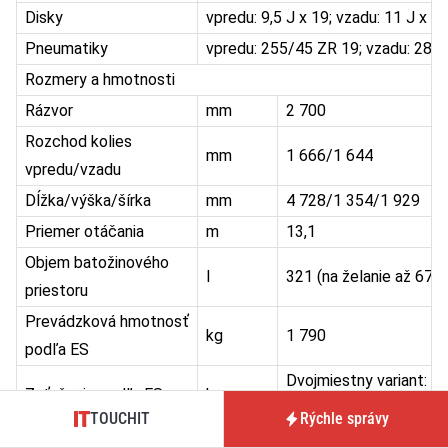
Disky
vpredu: 9,5 J x 19; vzadu: 11 J x 1
Pneumatiky
vpredu: 255/45 ZR 19; vzadu: 285
Rozmery a hmotnosti
Rázvor
mm
2 700
Rozchod kolies
mm
1 666/1 644
vpredu/vzadu
Dĺžka/výška/šírka
mm
4 728/1 354/1 929
Priemer otáčania
m
13,1
Objem batožinového
l
321 (na želanie až 675)
priestoru
Prevádzková hmotnosť
kg
1 790
podľa ES
Dvojmiestny variant: 21
Zaťaženie podľa ES
kg
sedadiel 2+2: 370
TOUCHIT
Rýchle správy
Objem palivovej