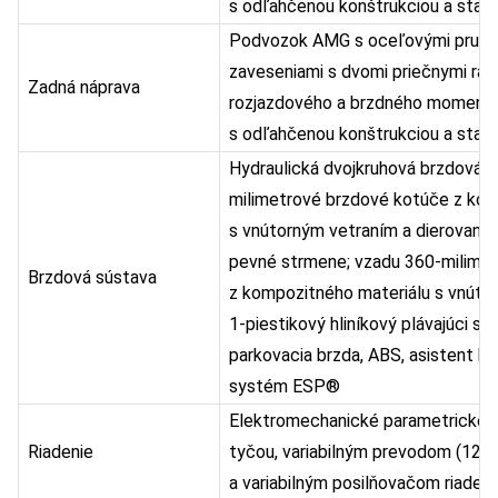
s odľahčenou konštrukciou a stabi
Podvozok AMG s oceľovými pružina
zaveseniami s dvomi priečnymi ra
Zadná náprava
rozjazdového a brzdného momentu,
s odľahčenou konštrukciou a stabi
Hydraulická dvojkruhová brzdová s
milimetrové brzdové kotúče z kom
s vnútorným vetraním a dierovaním,
pevné strmene; vzadu 360-milime
Brzdová sústava
z kompozitného materiálu s vnútor
1-piestikový hliníkový plávajúci st
parkovacia brzda, ABS, asistent br
systém ESP®
Elektromechanické parametrické s
Riadenie
tyčou, variabilným prevodom (12,8:
a variabilným posilňovačom riadeni