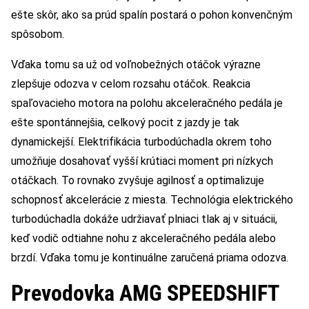
ešte skôr, ako sa prúd spalín postará o pohon konvenčným
spôsobom.
Vďaka tomu sa už od voľnobežných otáčok výrazne
zlepšuje odozva v celom rozsahu otáčok. Reakcia
spaľovacieho motora na polohu akceleračného pedála je
ešte spontánnejšia, celkový pocit z jazdy je tak
dynamickejší. Elektrifikácia turbodúchadla okrem toho
umožňuje dosahovať vyšší krútiaci moment pri nízkych
otáčkach. To rovnako zvyšuje agilnosť a optimalizuje
schopnosť akcelerácie z miesta. Technológia elektrického
turbodúchadla dokáže udržiavať plniaci tlak aj v situácii,
keď vodič odtiahne nohu z akceleračného pedála alebo
brzdí. Vďaka tomu je kontinuálne zaručená priama odozva.
Prevodovka AMG SPEEDSHIFT