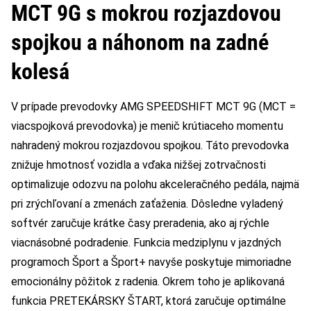
MCT 9G s mokrou rozjazdovou
spojkou a náhonom na zadné
kolesá
V prípade prevodovky AMG SPEEDSHIFT MCT 9G (MCT =
viacspojková prevodovka) je menič krútiaceho momentu
nahradený mokrou rozjazdovou spojkou. Táto prevodovka
znižuje hmotnosť vozidla a vďaka nižšej zotrvačnosti
optimalizuje odozvu na polohu akceleračného pedála, najmä
pri zrýchľovaní a zmenách zaťaženia. Dôsledne vyladený
softvér zaručuje krátke časy preradenia, ako aj rýchle
viacnásobné podradenie. Funkcia medziplynu v jazdných
programoch Šport a Šport+ navyše poskytuje mimoriadne
emocionálny pôžitok z radenia. Okrem toho je aplikovaná
funkcia PRETEKÁRSKY ŠTART, ktorá zaručuje optimálne