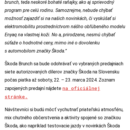
brunch, teda neskoré bohaté raňajky, ako aj sprievodný
program pre celú rodinu. Samozrejme, nebude chýbať
možnosť zajazdiť si na našich novinkách, či vyskúšať si
elektromobilitu prostredníctvom nášho obľúbeného modelu
Enyaq na vlastnej koži. No a, prirodzene, nesmú chýbať
súťaže o hodnotné ceny, mimo iné o dovolenku
s automobilom značky Škoda.”
Škoda Brunch sa bude odohrávať vo vybraných predajniach
siete autorizovaných dílerov značky Škoda na Slovensku
počas piatka až soboty, 22. – 23. marca 2024. Zoznam
na oficiálnej
zapojených predajní nájdete
stránke.
Návštevníci si budú môcť vychutnať priateľskú atmosféru,
mix chutného občerstvenia a aktivity spojené so značkou
Škoda, ako napríklad testovacie jazdy v novinkách Škoda