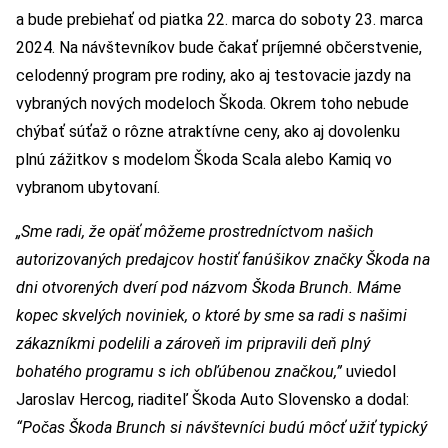
a bude prebiehať od piatka 22. marca do soboty 23. marca
2024. Na návštevníkov bude čakať príjemné občerstvenie,
celodenný program pre rodiny, ako aj testovacie jazdy na
vybraných nových modeloch Škoda. Okrem toho nebude
chýbať súťaž o rôzne atraktívne ceny, ako aj dovolenku
plnú zážitkov s modelom Škoda Scala alebo Kamiq vo
vybranom ubytovaní.
„Sme radi, že opäť môžeme prostredníctvom našich
autorizovaných predajcov hostiť fanúšikov značky Škoda na
dni otvorených dverí pod názvom Škoda Brunch. Máme
kopec skvelých noviniek, o ktoré by sme sa radi s našimi
zákazníkmi podelili a zároveň im pripravili deň plný
bohatého programu s ich obľúbenou značkou,”
uviedol
Jaroslav Hercog, riaditeľ Škoda Auto Slovensko a dodal:
“Počas Škoda Brunch si návštevníci budú môcť užiť typický