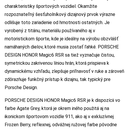
charakteristiky športových vozidiel. Okamžite
rozpoznateľný šesťuholníkový dizajnový prvok výrazne
odlišuje toto zariadenie od hmotnosti ostatných. Je
vyrobený z titánu, materiálu používaného aj v
motoristickom športe, kde je ideálny na výrobu obzvlášť
namáhaných dielov, ktoré musia zostať ľahké. PORSCHE
DESIGN HONOR Magic6 RSR sa tiež vyznačuje čistou,
symetrickou zakrivenou líniou hrán, ktorá prispieva k
dynamickému vzhľadu, zlepšuje priľnavosť v ruke a zároveň
zdôrazňuje funkčný prístup k dizajnu, tak typický pre
Porsche Design.
PORSCHE DESIGN HONOR Magic6 RSR je k dispozícii vo
farbe Agate Grey, ktorá je okrem iného použitá aj na
ikonickom športovom vozidle 911, ako aj v exkluzívnej
Frozen Berry, reflexnej, odvážnej ružovej farbe pôvodne