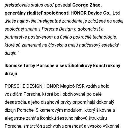
prekračovala status quo
,“ povedal
George Zhao,
generálny riaditeľ spoločnosti HONOR Device Co., Ltd
.
„
Naše najnovšie inteligentné zariadenie je založené na našej
spoločnej snahe s Porsche Design o dokonalosť a
partnerstve postavenom na úsilí o pokročilé technológie,
ktoré sú zamerané na človeka a majú nadčasový estetický
dizajn.“
Ikonické farby Porsche a šesťuholníkový konštrukčný
dizajn
PORSCHE DESIGN HONOR Magic6 RSR vzdáva hold
vozidlám Porsche, ktoré boli obdivované po celé
desaťročia, a jeho dizajnové prvky pripomínajú dokonalý
dizajn Porsche. S kamerovým modulom, ktorý šikovne a
elegantne zahŕňa ikonickú šesťuholníkovú štruktúru
Porsche, smartfón zachytáva presnosť a vysoko výkonné