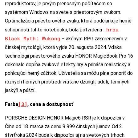
reproduktorov, je prvým prenosným počítačom so
systémom Windows na svete s priestorovým zvukom.
Optimalizácia priestorového zvuku, ktorá podčiarkuje herné
hrou
schopnosti tohto notebooku, bola potvrdená
Black Myth: Wukong
– akčným RPG zakoreneným v
čínskej mytológii, ktorá vyjde 20. augusta 2024. Vďaka
technológii priestorového zvuku HONOR MagicBook Pro 16
dokonale dopĺňa zvukové efekty hry a prináša realistický a
pohlcujúci herný zážitok. Užívatelia sa môžu plne ponoriť do
rôznych herných prostredí vrátane džunglí, údolí, temných
jaskýň a púští.
[3]
Farba
, cena a dostupnosť
PORSCHE DESIGN HONOR Magic6 RSR je k dispozícii v
Číne od 18. marca za cenu 9 999 čínskych juanov. Od 2.
štvrťroka 2024 bude k dispozícii aj na svetových trhoch.