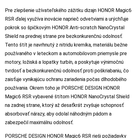
Pre zlepšenie užívateľského zážitku dizajn HONOR Magic6
RSR ďalej využíva inovácie naprieč odvetviami a urýchľuje
pokrok so špičkovým HONOR Anti-scratch NanoCrystal
Shield na prednej strane pre bezkonkurenčnú odolnosť.
Tento štít je navrhnutý z nitridu kremíka, materiálu bežne
používaného v leteckom a automobilovom priemysle pre
motory, ložiská a lopatky turbín, a poskytuje výnimočnú
tvrdosť a bezkonkurenčnú odolnosť proti poškriabaniu, čo
zaisťuje vynikajúcu ochranu zariadenia počas dlhodobého
používania. Okrem toho je PORSCHE DESIGN HONOR
Magic6 RSR vybavené štítom HONOR NanoCrystal Shield
na zadnej strane, ktorý až desaťkrát zvyšuje schopnosť
absorbovať nárazy, aby odolal náhodným pádom a
zabezpečil maximálnu odolnosť.
PORSCHE DESIGN HONOR Magic6 RSR rieši požiadavky