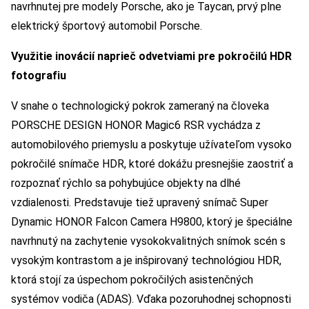
navrhnutej pre modely Porsche, ako je Taycan, prvý plne
elektrický športový automobil Porsche.
Využitie inovácií naprieč odvetviami pre pokročilú HDR
fotografiu
V snahe o technologický pokrok zameraný na človeka
PORSCHE DESIGN HONOR Magic6 RSR vychádza z
automobilového priemyslu a poskytuje užívateľom vysoko
pokročilé snímače HDR, ktoré dokážu presnejšie zaostriť a
rozpoznať rýchlo sa pohybujúce objekty na dlhé
vzdialenosti. Predstavuje tiež upravený snímač Super
Dynamic HONOR Falcon Camera H9800, ktorý je špeciálne
navrhnutý na zachytenie vysokokvalitných snímok scén s
vysokým kontrastom a je inšpirovaný technológiou HDR,
ktorá stojí za úspechom pokročilých asistenčných
systémov vodiča (ADAS). Vďaka pozoruhodnej schopnosti