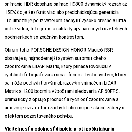
snímania HDR dosahuje snímač H9800 dynamický rozsah až
15EV, čo je šesťkrát viac ako predchádzajúca generácia.
To umožňuje používateľom zachytiť vysoko presné a ultra
ostré videá, fotografie a náhľady aj v náročných svetelných
podmienkach so značným kontrastom.
Okrem toho PORSCHE DESIGN HONOR Magic6 RSR
obsahuje aj najmodernejší systém automatického
zaostrovania LiDAR Matrix, ktorý prináša revolúciu v
rýchlosti fotografovania smartfónom. Tento systém, ktorý
sa môže pochváliť prvým obrazovým snímačom LiDAR
Matrix s 1200 bodmi a výpočtami sledovania AF 60FPS,
dramaticky zlepšuje presnosť a rýchlosť zaostrovania a
umožňuje užívateľom zachytiť ohromujúce akčné zábery s
efektom pozastaveného pohybu.
Viditeľnosť a odolnosť displeja proti poškriabaniu