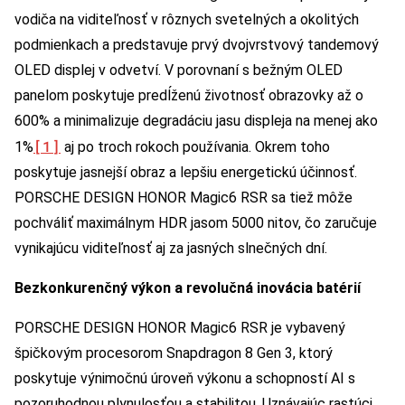
vodiča na viditeľnosť v rôznych svetelných a okolitých
podmienkach a predstavuje prvý dvojvrstvový tandemový
OLED displej v odvetví. V porovnaní s bežným OLED
panelom poskytuje predĺženú životnosť obrazovky až o
600% a minimalizuje degradáciu jasu displeja na menej ako
[1]
1%
aj po troch rokoch používania. Okrem toho
poskytuje jasnejší obraz a lepšiu energetickú účinnosť.
PORSCHE DESIGN HONOR Magic6 RSR sa tiež môže
pochváliť maximálnym HDR jasom 5000 nitov, čo zaručuje
vynikajúcu viditeľnosť aj za jasných slnečných dní.
Bezkonkurenčný výkon a revolučná inovácia batérií
PORSCHE DESIGN HONOR Magic6 RSR je vybavený
špičkovým procesorom Snapdragon 8 Gen 3, ktorý
poskytuje výnimočnú úroveň výkonu a schopností AI s
pozoruhodnou plynulosťou a stabilitou. Uznávajúc rastúci