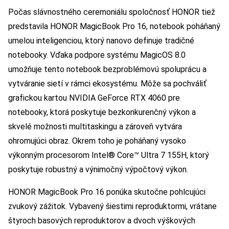
Počas slávnostného ceremoniálu spoločnosť HONOR tiež
predstavila HONOR MagicBook Pro 16, notebook poháňaný
umelou inteligenciou, ktorý nanovo definuje tradičné
notebooky. Vďaka podpore systému MagicOS 8.0
umožňuje tento notebook bezproblémovú spoluprácu a
vytváranie sietí v rámci ekosystému. Môže sa pochváliť
grafickou kartou NVIDIA GeForce RTX 4060 pre
notebooky, ktorá poskytuje bezkonkurenčný výkon a
skvelé možnosti multitaskingu a zároveň vytvára
ohromujúci obraz. Okrem toho je poháňaný vysoko
výkonným procesorom Intel® Core™ Ultra 7 155H, ktorý
poskytuje robustný a výnimočný výpočtový výkon.
HONOR MagicBook Pro 16 ponúka skutočne pohlcujúci
zvukový zážitok. Vybavený šiestimi reproduktormi, vrátane
štyroch basových reproduktorov a dvoch výškových