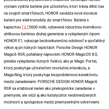
význam výdrže batérie pre užívateľov, ktorí trávia dlhší čas
na svojich smartfónoch, HONOR zavádza nové inovácie
batérií pre elektromobily do smartfónov. Batéria s
[2]
kapacitou
5600 mAh, vybavená robustnou kremíkovo-
uhlíkovou batériou druhej generácie a vylepšeným čipom
HONOR E1, vykazuje bezkonkurenčnú odolnosť a spoľahlivý
výkon aj pri nízkych teplotách. Porsche Design HONOR
Magic6 RSR, poháňaný najnovším HONOR MagicOS 8.0,
prináša vylepšenia rôznych funkcií, ako je Magic Portal,
ktorý poskytuje užívateľom revolučnú interakciu, a
MagicRing, ktorý poskytuje bezproblémovú konektivitu
medzi zariadeniami. PORSCHE DESIGN HONOR Magic6
RSR sa etabloval nielen ako priekopnícke zariadenie v
priemysle, ale slúži aj ako katalyzátor neobmedzených
možností a spolupráce medzi priemyselnými odvetviami.