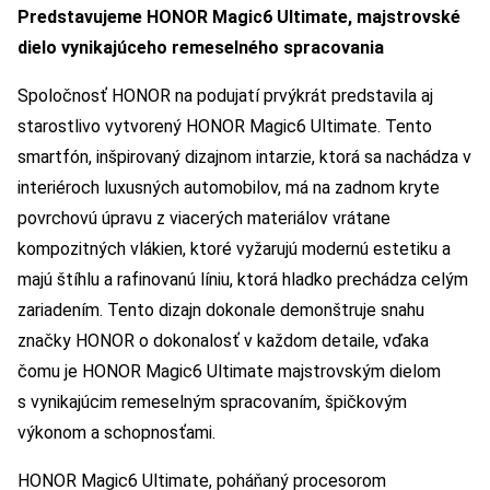
Predstavujeme HONOR Magic6 Ultimate, majstrovské
dielo vynikajúceho remeselného spracovania
Spoločnosť HONOR na podujatí prvýkrát predstavila aj
starostlivo vytvorený HONOR Magic6 Ultimate. Tento
smartfón, inšpirovaný dizajnom intarzie, ktorá sa nachádza v
interiéroch luxusných automobilov, má na zadnom kryte
povrchovú úpravu z viacerých materiálov vrátane
kompozitných vlákien, ktoré vyžarujú modernú estetiku a
majú štíhlu a rafinovanú líniu, ktorá hladko prechádza celým
zariadením. Tento dizajn dokonale demonštruje snahu
značky HONOR o dokonalosť v každom detaile, vďaka
čomu je HONOR Magic6 Ultimate majstrovským dielom
s vynikajúcim remeselným spracovaním, špičkovým
výkonom a schopnosťami.
HONOR Magic6 Ultimate, poháňaný procesorom