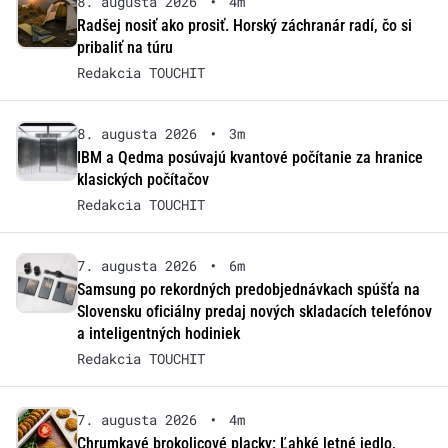
8. augusta 2026
•
4m
Radšej nosiť ako prosiť. Horský záchranár radí, čo si
pribaliť na túru
Redakcia TOUCHIT
8. augusta 2026
•
3m
IBM a Qedma posúvajú kvantové počítanie za hranice
klasických počítačov
Redakcia TOUCHIT
7. augusta 2026
•
6m
Samsung po rekordných predobjednávkach spúšťa na
Slovensku oficiálny predaj nových skladacích telefónov
a inteligentných hodiniek
Redakcia TOUCHIT
7. augusta 2026
•
4m
Chrumkavé brokolicové placky: Ľahké letné jedlo,