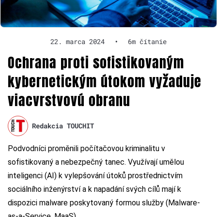
22. marca 2024
•
6m čítanie
Ochrana proti sofistikovaným
kybernetickým útokom vyžaduje
viacvrstvovú obranu
Redakcia TOUCHIT
Podvodníci proměnili počítačovou kriminalitu v
sofistikovaný a nebezpečný tanec. Využívají umělou
inteligenci (AI) k vylepšování útoků prostřednictvím
sociálního inženýrství a k napadání svých cílů mají k
dispozici malware poskytovaný formou služby (Malware-
as-a-Service, MaaS).