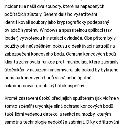
incidentu a našli dva soubory, které na napadených
počítačích zůstaly. Během dalšího vyšetřování
identifikovali soubory jako kryptograficky podepsaný
ovladač systému Windows a spustitelnou aplikaci (tzv.
loader) vytvořenou k instalaci ovladače. Oba přitom byly
použity při neúspěšném pokusu o deaktivaci nástrojů na
zabezpečení koncového bodu. Ochrana koncových bodů
klienta zahrnovala funkce proti manipulaci, které zabránily
útočníkům v nasazení ransomware, ale pokud by byla jeho
ochrana koncových bodů slabá nebo špatně
nakonfigurovaná, mohl být útok úspěšný.
Kromě zastavení útoků před jejich spuštěním (jak vidíme v
tomto scénáři) urychluje silná ochrana koncových bodů
také lidmi vedenou detekci a reakci na hrozby, kterým
samotná technologie nedokáže zabránit. Díky odfiltrování