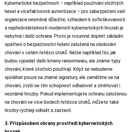
kybernetické bezpečnosti – například používání složitých
hesel a vícefaktorové autentizace – pro zabezpečení vaší
organizace nesmírně důležité, vzhledem k sofistikovanosti
a nepředvídatelnosti moderních kybernetických hrozeb je
nebytná i další ochrana. Proto je rozumné doplnit základní
opatření o bezpečnostní řešení založená na sledování
chování v celém řetězci útoků. Nelze například říci, jak
budou vypadat další kmeny ransomwaru, ale známe typy
chování, které útočníci používají. Když se nebudeme
spoléhat pouze na známé signatury, ale zaměříme se na
chování, zvýší se tím schopnost odhalovat a zmírňovat i
neznámé hrozby. Pokud implementujete ochranu založenou
na chování ve více bodech řetězce útoků, můžete také
hrozby rychleji odhalit a zastavit.
3. Přizpůsobení obrany prostředí kybernetických
hrozeb