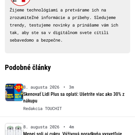
Žijeme technológiami a pretvárame ich na
zrozumiteľné informácie a príbehy. Sledujeme
trendy, testujeme novinky a prinášame vám ich
tak, aby ste sa v digitálnom svete cítili
sebavedomo a bezpečne.
Podobné články
8. augusta 2026
•
3m
Skenovať Lidl Plus sa oplatí: Ušetrite viac ako 30% z
nákupu
Redakcia TOUCHIT
8. augusta 2026
•
4m
Menej soli aj cukru. Výživová poradkyňa vysvetľuje,