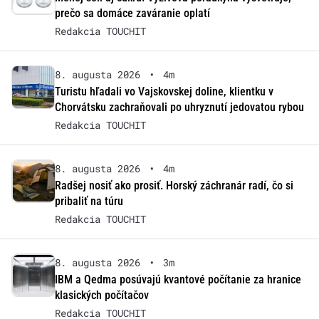
prečo sa domáce zaváranie oplatí
Redakcia TOUCHIT
8. augusta 2026
•
4m
Turistu hľadali vo Vajskovskej doline, klientku v
Chorvátsku zachraňovali po uhryznutí jedovatou rybou
Redakcia TOUCHIT
8. augusta 2026
•
4m
Radšej nosiť ako prosiť. Horský záchranár radí, čo si
pribaliť na túru
Redakcia TOUCHIT
8. augusta 2026
•
3m
IBM a Qedma posúvajú kvantové počítanie za hranice
klasických počítačov
Redakcia TOUCHIT