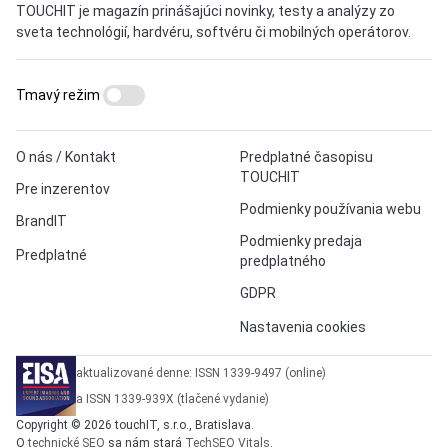
TOUCHIT je magazín prinášajúci novinky, testy a analýzy zo
sveta technológií, hardvéru, softvéru či mobilných operátorov.
Tmavý režim
O nás / Kontakt
Predplatné časopisu
TOUCHIT
Pre inzerentov
Podmienky používania webu
BrandIT
Podmienky predaja
Predplatné
predplatného
GDPR
Nastavenia cookies
aktualizované denne: ISSN 1339-9497 (online)
a ISSN 1339-939X (tlačené vydanie)
Copyright © 2026 touchIT, s.r.o., Bratislava.
O
technické SEO
sa nám stará
TechSEO Vitals
.