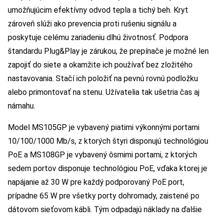
umožňujúcim efektívny odvod tepla a tichý beh. Kryt
zároveň slúži ako prevencia proti rušeniu signálu a
poskytuje celému zariadeniu dlhú životnosť. Podpora
štandardu Plug&Play je zárukou, že prepínače je možné len
zapojiť do siete a okamžite ich používať bez zložitého
nastavovania. Stačí ich položiť na pevnú rovnú podložku
alebo primontovať na stenu. Užívatelia tak ušetria čas aj
námahu.
Model MS105GP je vybavený piatimi výkonnými portami
10/100/1000 Mb/s, z ktorých štyri disponujú technológiou
PoE a MS108GP je vybavený ôsmimi portami, z ktorých
sedem portov disponuje technológiou PoE, vďaka ktorej je
napájanie až 30 W pre každý podporovaný PoE port,
prípadne 65 W pre všetky porty dohromady, zaistené po
dátovom sieťovom kábli. Tým odpadajú náklady na ďalšie