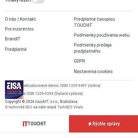
O nás / Kontakt
Predplatné časopisu
TOUCHIT
Pre inzerentov
Podmienky používania webu
BrandIT
Podmienky predaja
Predplatné
predplatného
GDPR
Nastavenia cookies
aktualizované denne: ISSN 1339-9497 (online)
a ISSN 1339-939X (tlačené vydanie)
Copyright © 2026 touchIT, s.r.o., Bratislava.
O
technické SEO
sa nám stará
TechSEO Vitals
.
TOUCHIT
Rýchle správy