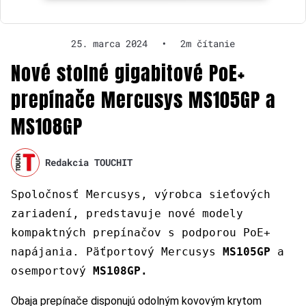
25. marca 2024
•
2m čítanie
Nové stolné gigabitové PoE+
prepínače Mercusys MS105GP a
MS108GP
Redakcia TOUCHIT
Spoločnosť Mercusys, výrobca sieťových
zariadení, predstavuje nové modely
kompaktných prepínačov s podporou PoE+
napájania. Päťportový Mercusys
MS105GP
a
osemportový
MS108GP.
Obaja prepínače disponujú odolným kovovým krytom