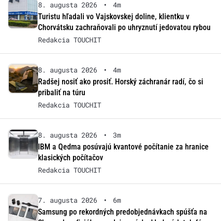
8. augusta 2026
•
4m
Turistu hľadali vo Vajskovskej doline, klientku v
Chorvátsku zachraňovali po uhryznutí jedovatou rybou
Redakcia TOUCHIT
8. augusta 2026
•
4m
Radšej nosiť ako prosiť. Horský záchranár radí, čo si
pribaliť na túru
Redakcia TOUCHIT
8. augusta 2026
•
3m
IBM a Qedma posúvajú kvantové počítanie za hranice
klasických počítačov
Redakcia TOUCHIT
7. augusta 2026
•
6m
Samsung po rekordných predobjednávkach spúšťa na