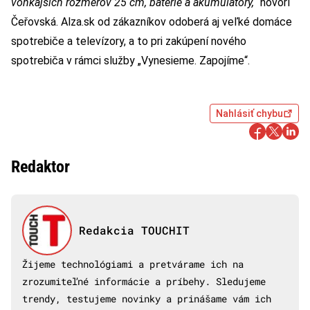
vonkajších rozmerov 25 cm, batérie a akumulátory,“
hovorí
Čeřovská. Alza.sk od zákazníkov odoberá aj veľké domáce
spotrebiče a televízory, a to pri zakúpení nového
spotrebiča v rámci služby „Vynesieme. Zapojíme“.
Nahlásiť chybu
Redaktor
Redakcia TOUCHIT
Žijeme technológiami a pretvárame ich na
zrozumiteľné informácie a príbehy. Sledujeme
trendy, testujeme novinky a prinášame vám ich