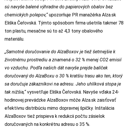
sú navyše balené výhradne do papierových obalov bez
chemických polepov,“
upozorňuje PR manažérka Alza.sk
Eliška Čeřovská. Týmto spôsobom firma ušetrila takmer 78
ton plastu, mesačne sú to až 4,3 tony obalového
materiálu.
„Samotné doručovanie do AlzaBoxov je tiež šetrnejšie k
životnému prostrediu a znamená o 32 % menej CO2 emisií
vo vzduchu. Podľa našich dát navyše prejde balíček
doručovaný do AlzaBoxu o 30 % kratšiu trasu ako ten, ktorý
sa doručuje zákazníkovi na adresu. Jeho uhlíková stopa je
tak nižšia,“
vysvetľuje Eliška Čeřovská. Navyše vďaka 24-
hodinovej prevádzke AlzaBoxov môže Alza.sk zaisťovať
efektívnu distribúciu mimo dopravnej špičky. Inštalácia
AlzaBoxov tiež prispieva k redukcii počtu zásielok
doručovaných na konkrétnu adresu o 35 %.