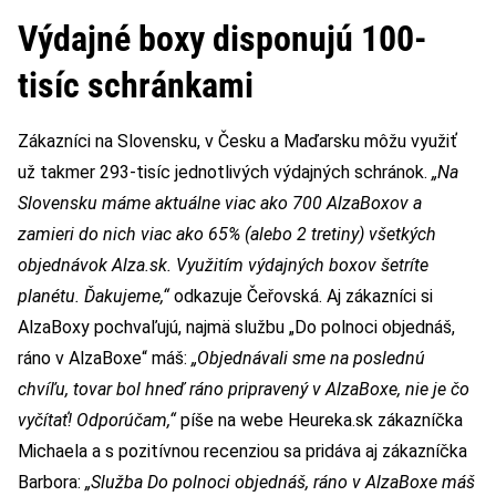
Výdajné boxy disponujú 100-
tisíc schránkami
Zákazníci na Slovensku, v Česku a Maďarsku môžu využiť
už takmer 293-tisíc jednotlivých výdajných schránok.
„Na
Slovensku máme aktuálne viac ako 700 AlzaBoxov a
zamieri do nich viac ako 65% (alebo 2 tretiny) všetkých
objednávok Alza.sk. Využitím výdajných boxov šetríte
planétu. Ďakujeme,“
odkazuje Čeřovská. Aj zákazníci si
AlzaBoxy pochvaľujú, najmä službu „Do polnoci objednáš,
ráno v AlzaBoxe“ máš:
„Objednávali sme na poslednú
chvíľu, tovar bol hneď ráno pripravený v AlzaBoxe, nie je čo
vyčítať! Odporúčam,“
píše na webe Heureka.sk zákazníčka
Michaela a s pozitívnou recenziou sa pridáva aj zákazníčka
Barbora:
„Služba Do polnoci objednáš, ráno v AlzaBoxe máš