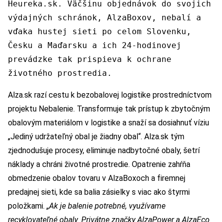
Heureka.sk. Väčšinu objednávok do svojich
výdajných schránok, AlzaBoxov, nebalí a
vďaka hustej sieti po celom Slovenku,
Česku a Maďarsku a ich 24-hodinovej
prevádzke tak prispieva k ochrane
životného prostredia.
Alza.sk razí cestu k bezobalovej logistike prostredníctvom
projektu Nebalenie. Transformuje tak prístup k zbytočným
obalovým materiálom v logistike a snaží sa dosiahnuť víziu
„Jediný udržateľný obal je žiadny obal“. Alza.sk tým
zjednodušuje procesy, eliminuje nadbytočné obaly, šetrí
náklady a chráni životné prostredie. Opatrenie zahŕňa
obmedzenie obalov tovaru v AlzaBoxoch a firemnej
predajnej sieti, kde sa balia zásielky s viac ako štyrmi
položkami.
„Ak je balenie potrebné, využívame
recyklovateľné obaly. Privátne značky AlzaPower a AlzaEco