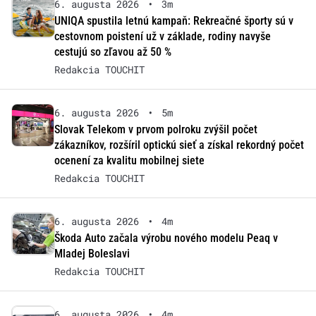
6. augusta 2026
•
3m
UNIQA spustila letnú kampaň: Rekreačné športy sú v
cestovnom poistení už v základe, rodiny navyše
cestujú so zľavou až 50 %
Redakcia TOUCHIT
6. augusta 2026
•
5m
Slovak Telekom v prvom polroku zvýšil počet
zákazníkov, rozšíril optickú sieť a získal rekordný počet
ocenení za kvalitu mobilnej siete
Redakcia TOUCHIT
6. augusta 2026
•
4m
Škoda Auto začala výrobu nového modelu Peaq v
Mladej Boleslavi
Redakcia TOUCHIT
6. augusta 2026
•
4m