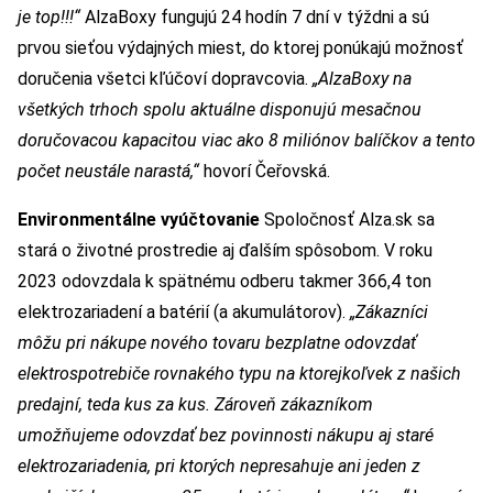
je top!!!“
AlzaBoxy fungujú 24 hodín 7 dní v týždni a sú
prvou sieťou výdajných miest, do ktorej ponúkajú možnosť
doručenia všetci kľúčoví dopravcovia.
„AlzaBoxy na
všetkých trhoch spolu aktuálne disponujú mesačnou
doručovacou kapacitou viac ako 8 miliónov balíčkov a tento
počet neustále narastá,“
hovorí Čeřovská.
Environmentálne vyúčtovanie
Spoločnosť Alza.sk sa
stará o životné prostredie aj ďalším spôsobom. V roku
2023 odovzdala k spätnému odberu takmer 366,4 ton
elektrozariadení a batérií (a akumulátorov).
„Zákazníci
môžu pri nákupe nového tovaru bezplatne odovzdať
elektrospotrebiče rovnakého typu na ktorejkoľvek z našich
predajní, teda kus za kus. Zároveň zákazníkom
umožňujeme odovzdať bez povinnosti nákupu aj staré
elektrozariadenia, pri ktorých nepresahuje ani jeden z