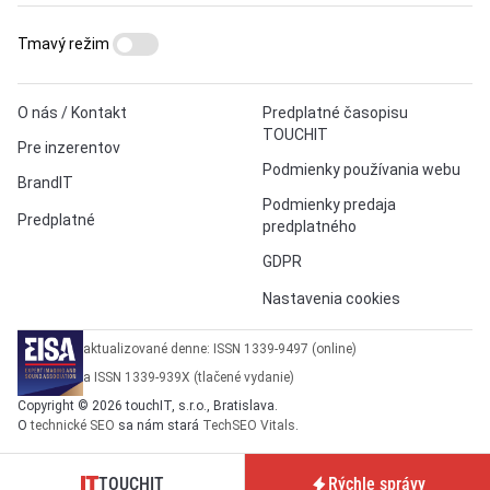
Tmavý režim
O nás / Kontakt
Predplatné časopisu
TOUCHIT
Pre inzerentov
Podmienky používania webu
BrandIT
Podmienky predaja
Predplatné
predplatného
GDPR
Nastavenia cookies
aktualizované denne: ISSN 1339-9497 (online)
a ISSN 1339-939X (tlačené vydanie)
Copyright © 2026 touchIT, s.r.o., Bratislava.
O
technické SEO
sa nám stará
TechSEO Vitals
.
TOUCHIT
Rýchle správy