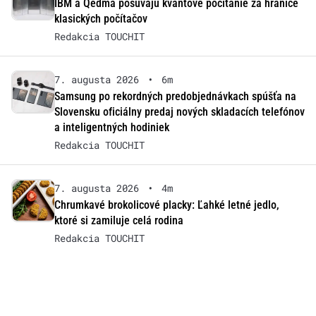
IBM a Qedma posúvajú kvantové počítanie za hranice
klasických počítačov
Redakcia TOUCHIT
7. augusta 2026
•
6m
Samsung po rekordných predobjednávkach spúšťa na
Slovensku oficiálny predaj nových skladacích telefónov
a inteligentných hodiniek
Redakcia TOUCHIT
7. augusta 2026
•
4m
Chrumkavé brokolicové placky: Ľahké letné jedlo,
ktoré si zamiluje celá rodina
Redakcia TOUCHIT