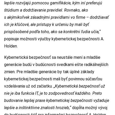
lepšie rozvíjajú pomocou gamifikácie, kým iní preferujú
štúdium a dodržiavanie pravidiel. Rovnako, ako
s akýmikoľvek zásadnými pravidlami vo firme – dodržiavať
ich je kľúčové, ale prístupy k určeniu by mali byť
prispôsobené podľa toho, ako sa konkrétni ľudia učia,“
popisuje možnosti výučby kybernetickej bezpečnosti A.
Holden.
Kybernetická bezpečnosť sa neustále mení a mladšie
generácie budú v budúcnosti svedkami ešte radikálnejších
zmien. Pre mladšie generácie by tak úplné základy
kybernetickej bezpečnosti mali byť povinnou súčasťou
vzdelávania už od začiatku.
„Kybernetická bezpečnosť už
nie je iba funkcia IT, je to zodpovednosť každého. Preto
budovanie lepšej praxe kybernetickej bezpečnosti vyžaduje
lepšie a inštinktívne znalosti hrozieb,“
dopĺňa možný vývoj
do budúcnosti šéf pre informačnú bezpečnosť A. Holden.