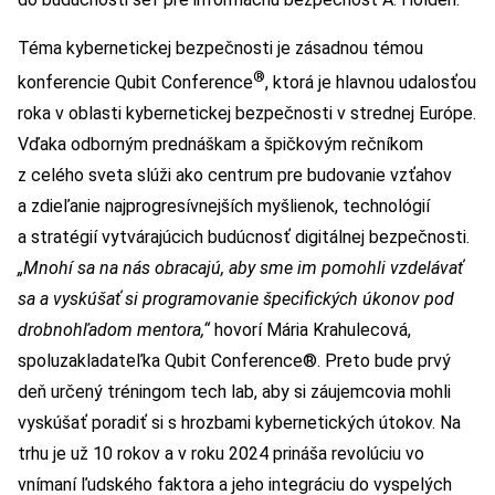
Téma kybernetickej bezpečnosti je zásadnou témou
®
konferencie Qubit Conference
, ktorá je hlavnou udalosťou
roka v oblasti kybernetickej bezpečnosti v strednej Európe.
Vďaka odborným prednáškam a špičkovým rečníkom
z celého sveta slúži ako centrum pre budovanie vzťahov
a zdieľanie najprogresívnejších myšlienok, technológií
a stratégií vytvárajúcich budúcnosť digitálnej bezpečnosti.
„Mnohí sa na nás obracajú, aby sme im pomohli vzdelávať
sa a vyskúšať si programovanie špecifických úkonov pod
drobnohľadom mentora,“
hovorí Mária Krahulecová,
spoluzakladateľka Qubit Conference®. Preto bude prvý
deň určený tréningom tech lab, aby si záujemcovia mohli
vyskúšať poradiť si s hrozbami kybernetických útokov. Na
trhu je už 10 rokov a v roku 2024 prináša revolúciu vo
vnímaní ľudského faktora a jeho integráciu do vyspelých