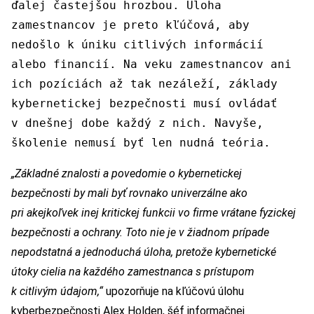
ďalej častejšou hrozbou. Úloha
zamestnancov je preto kľúčová, aby
nedošlo k úniku citlivých informácií
alebo financií. Na veku zamestnancov ani
ich pozíciách až tak nezáleží, základy
kybernetickej bezpečnosti musí ovládať
v dnešnej dobe každý z nich. Navyše,
školenie nemusí byť len nudná teória.
„Základné znalosti a povedomie o kybernetickej
bezpečnosti by mali byť rovnako univerzálne ako
pri akejkoľvek inej kritickej funkcii vo firme vrátane fyzickej
bezpečnosti a ochrany. Toto nie je v žiadnom prípade
nepodstatná a jednoduchá úloha, pretože kybernetické
útoky cielia na každého zamestnanca s prístupom
k citlivým údajom,“
upozorňuje na kľúčovú úlohu
kyberbezpečnosti Alex Holden, šéf informačnej