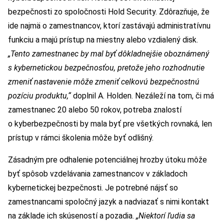
bezpečnosti zo spoločnosti Hold Security. Zdôrazňuje, že
ide najmä o zamestnancov, ktorí zastávajú administratívnu
funkciu a majú prístup na miestny alebo vzdialený disk.
„Tento zamestnanec by mal byť dôkladnejšie oboznámený
s kybernetickou bezpečnosťou, pretože jeho rozhodnutie
zmeniť nastavenie môže zmeniť celkovú bezpečnostnú
pozíciu produktu,“
doplnil A. Holden. Nezáleží na tom, či má
zamestnanec 20 alebo 50 rokov, potreba znalostí
o kyberbezpečnosti by mala byť pre všetkých rovnaká, len
prístup v rámci školenia môže byť odlišný.
Zásadným pre odhalenie potenciálnej hrozby útoku môže
byť spôsob vzdelávania zamestnancov v základoch
kybernetickej bezpečnosti. Je potrebné nájsť so
zamestnancami spoločný jazyk a nadviazať s nimi kontakt
na základe ich skúseností a pozadia.
„Niektorí ľudia sa