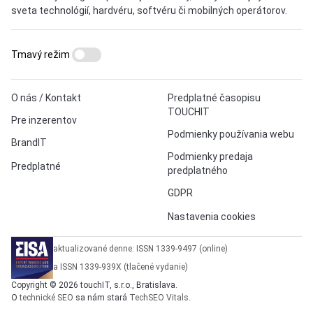
sveta technológií, hardvéru, softvéru či mobilných operátorov.
Tmavý režim
O nás / Kontakt
Predplatné časopisu
TOUCHIT
Pre inzerentov
Podmienky používania webu
BrandIT
Podmienky predaja
Predplatné
predplatného
GDPR
Nastavenia cookies
aktualizované denne: ISSN 1339-9497 (online)
a ISSN 1339-939X (tlačené vydanie)
Copyright © 2026 touchIT, s.r.o., Bratislava.
O
technické SEO
sa nám stará
TechSEO Vitals
.