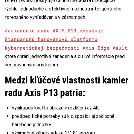
DLPU taktiež poskytuje cenné metadáta uľahčujúce
rýchle, jednoduché a efektívne možnosti inteligentného
forenzného vyhľadávania v záznamoch.
Zariadenie radu AXIS P13 obsahuje
štandardnú hardvérovú platformu
kybernetickej bezpečnosti
Axis Edge Vault
,
ktorá chráni jednotlivé zariadenia a citlivé informácie pred
neoprávneným prístupom.
Medzi kľúčové vlastnosti kamier
radu Axis P13 patria:
vynikajúca kvalita obrazu v rozlíšení až 4K
pre špecifické potreby sú k dispozícii aj základné
barebone jednotky
výnimočné zábery vďaka 1/1,8“ senzoru