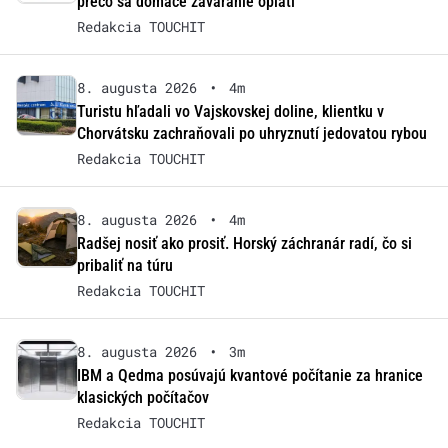
prečo sa domáce zaváranie oplatí
Redakcia TOUCHIT
8. augusta 2026
•
4m
Turistu hľadali vo Vajskovskej doline, klientku v
Chorvátsku zachraňovali po uhryznutí jedovatou rybou
Redakcia TOUCHIT
8. augusta 2026
•
4m
Radšej nosiť ako prosiť. Horský záchranár radí, čo si
pribaliť na túru
Redakcia TOUCHIT
8. augusta 2026
•
3m
IBM a Qedma posúvajú kvantové počítanie za hranice
klasických počítačov
Redakcia TOUCHIT