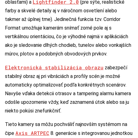
Lightfinder 2.0
oblasťami) a
(pre sýte, realistické
farby a skvelé detaily aj v náročnom osvetlení alebo
takmer až úplnej tme). Jedinečná funkcia tzv. Corridor
Format umožňuje kamerám snímať zorné pole aj s
vertikálnou orientáciou, čo je výhodné najmä v aplikáciách
ako je sledovanie dlhých chodieb, tunelov alebo vonkajších
múrov, plotov a podobných obvodových prvkov.
Elektronická stabilizácia obrazu
zabezpečí
stabilný obraz aj pri vibráciách a profily scén je možné
automaticky optimalizovať podľa konkrétnych scenárov.
Navyše vďaka detekcii otrasov a tampering alarmu kamera
odošle upozornenie vždy, keď zaznamená útok alebo sa ju
niekto pokúsi znefunkčniť.
Tieto kamery sa môžu pochváliť najnovším systémom na
Axis ARTPEC
čipe
8. generácie s integrovanou jednotkou