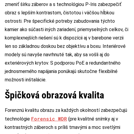
zmeniť šírku záberov a s technológiou P-Iris zabezpečiť
obraz s lepším kontrastom, čistotou i väčšou hĺbkou
ostrosti. Pre špecifické potreby zabudovania týchto
kamier ako súčasti iných zariadení, priemyselných celkov, či
komplexnejších riešení sú k dispozícii aj v barebone verzii
len so základnou doskou bez objektívu a boxu. Interiérové
modely sú navyše navrhnuté tak, aby sa vošli aj do
exteriérových krytov. S podporou PoE a redundantného
jednosmerného napájania ponúkajú skutočne flexibilné
možnosti inštalácie.
Špičková obrazová kvalita
Forenznú kvalitu obrazu za každých okolností zabezpečujú
Forensic WDR
technológie
(pre kvalitné snímky aj v
kontrastných záberoch s príliš tmavými a moc svetlými