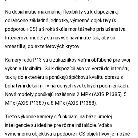
Na dosiahnutie maximálnej flexibility sú k dispozícii aj
odľahčené základné jednotky, výmenné objektívy (s
podporou i-CS) a široká škála montážneho príslušenstva.
Interiérové modely sú navyše navrhnuté tak, aby sa
vmestili aj do exteriérových krytov.
Kamery radu P13 sú u zákazníkov veľmi obľúbené pre svoj
výkon a flexibilitu. Sú k dispozícii ako vo verzii do interiéru,
tak aj do exteriéru a ponúkajú špičkovú kvalitu obrazu s
bohatými detailmi i v náročných svetelných podmienkach.
Nové modely ponúkajú rozlíšenie 2 MPx (AXIS P1385), 5
MPx (AXIS P1387) a 8 MPx (AXIS P1388).
Tieto výkonné kamery s funkciami na báze umelej
inteligencie sú ideálne pre rôzne inštalácie. Vďaka
výmennému objektívu a podpore i-CS objektívov je možné