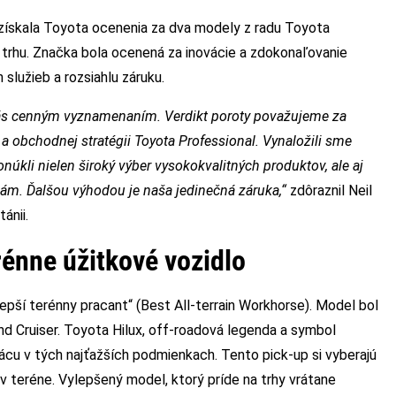
ískala Toyota ocenenia za dva modely z radu Toyota
 trhu. Značka bola ocenená za inovácie a zdokonaľovanie
služieb a rozsiahlu záruku.
 nás cenným vyznamenaním. Verdikt poroty považujeme za
l a obchodnej stratégii Toyota Professional. Vynaložili sme
núkli nielen široký výber vysokokvalitných produktov, ale aj
ám. Ďalšou výhodou je naša jedinečná záruka,“
zdôraznil Neil
ánii.
erénne úžitkové vozidlo
lepší terénny pracant“ (Best All-terrain Workhorse). Model bol
nd Cruiser. Toyota Hilux, off-roadová legenda a symbol
rácu v tých najťažších podmienkach. Tento pick-up si vyberajú
y v teréne. Vylepšený model, ktorý príde na trhy vrátane