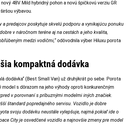
nový 48V Mild hybridný pohon a novú špičkovú verziu GR
 širšou výbavou.
cov a predajcov poskytuje skvelú podporu a vynikajúcu ponuku
dobre v náročnom teréne aj na cestách a jeho kvalita,
a obľúbeným medzi vodičmi,“
odôvodnila výber Hiluxu porota
epšia kompaktná dodávka
alá dodávka“ (Best Small Van) už druhýkrát po sebe. Porota
ý model s dôrazom na jeho výhody oproti konkurenčným
 vpred v porovnaní s príbuznými modelmi iných značiek.
šší štandard popredajného servisu. Vozidlo je dobre
yota svoju dodávku neustále vylepšuje, najmä pokiaľ ide o
Proace City je osvedčené vozidlo a najnovšie zmeny pre model