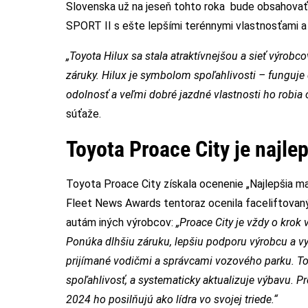
Slovenska už na jeseň tohto roka bude obsahovať 
SPORT II s ešte lepšími terénnymi vlastnosťami a
„Toyota Hilux sa stala atraktívnejšou a sieť výrob
záruky. Hilux je symbolom spoľahlivosti – funguje 
odolnosť a veľmi dobré jazdné vlastnosti ho robi
súťaže.
Toyota Proace City je najl
Toyota Proace City získala ocenenie „Najlepšia m
Fleet News Awards tentoraz ocenila faceliftovan
autám iných výrobcov:
„Proace City je vždy o krok
Ponúka dlhšiu záruku, lepšiu podporu výrobcu a vy
prijímané vodičmi a správcami vozového parku. To
spoľahlivosť, a systematicky aktualizuje výbavu. 
2024 ho posilňujú ako lídra vo svojej triede.“