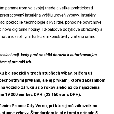
m parametrom vo svojej triede a veľkej praktickosti.
prepracovaný interiér a vyššiu úroveň výbavy. Interiéry
ľad, pokročilé technológie a kvalitné, pohodlné povrchové
o nové digitálne hodiny, 10-palcové dotykové obrazovky a
net a rozsiahlymi funkciami konektivity vrátane online
esiaci máj, kedy prvé vozidlá dorazia k autorizovaným
me aj pre náš trh.
 k dispozícii v troch stupňoch výbav, pričom už
pečnostnými prvkami, ale aj prvkami, ktoré zákazníkom
na vozidlo záruku až 5 rokov alebo až do najazdenia
me 19 300 eur bez DPH (23 160 eur s DPH).
čením Proace City Verso, pri ktorej má zákazník na
4 stupne výbavy. Štandardom je aj v tomto prípade 5