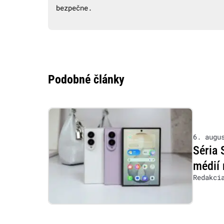
bezpečne.
Podobné články
6. augu
Séria 
médií 
Redakci