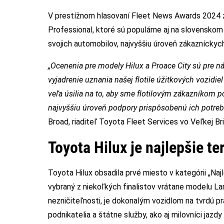
V prestížnom hlasovaní Fleet News Awards 2024 z
Professional, ktoré sú populárne aj na slovenskom
svojich automobilov, najvyššiu úroveň zákazníckych 
„Ocenenia pre modely Hilux a Proace City sú pre
vyjadrenie uznania našej flotile úžitkových vozidie
veľa úsilia na to, aby sme flotilovým zákazníkom po
najvyššiu úroveň podpory prispôsobenú ich potreb
Broad, riaditeľ Toyota Fleet Services vo Veľkej Brit
Toyota Hilux je najlepšie t
Toyota Hilux obsadila prvé miesto v kategórii „Naj
vybraný z niekoľkých finalistov vrátane modelu La
nezničiteľnosti, je dokonalým vozidlom na tvrdú p
podnikatelia a štátne služby, ako aj milovníci jazd