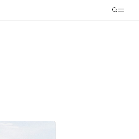
Nájsť
torá sa zmestí do batohu. Monitor HP
kiaľkoľvek