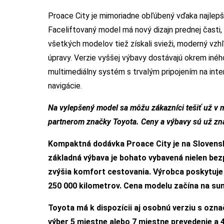
Proace City je mimoriadne obľúbený vďaka najlepší
Faceliftovaný model má nový dizajn prednej časti, 
všetkých modelov tiež získali svieži, moderný vzh
úpravy. Verzie vyššej výbavy dostávajú okrem inéh
multimediálny systém s trvalým pripojením na inter
navigácie.
Na vylepšený model sa môžu zákazníci tešiť už v m
partnerom značky Toyota. Ceny a výbavy sú už zná
Kompaktná dodávka Proace City je na Slovensku
základná výbava je bohato vybavená nielen bez
zvýšia komfort cestovania. Výrobca poskytuje 
250 000 kilometrov. Cena modelu začína na su
Toyota má k dispozícii aj osobnú verziu s ozna
výber 5 miestne alebo 7 miestne prevedenie a 