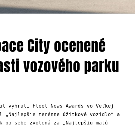
oace City ocenené
asti vozového parku
al vyhrali Fleet News Awards vo Veľkej
l „Najlepšie terénne úžitkové vozidlo“ a
k po sebe zvolená za „Najlepšiu malú