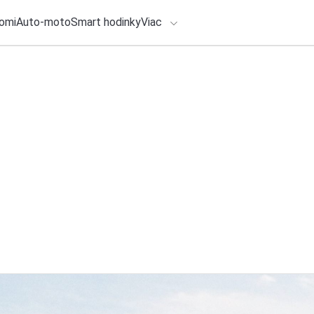
omi
Auto-moto
Smart hodinky
Viac
HLO BY VÁS ZAUJÍMAŤ
lačové správy
1. augusta 2026
•
3m
ADÁVANIA
Druhá obrazovka, k
514pn na prácu od
Zadajte frázu pre vyhľadanie
Redakcia TOUCHIT