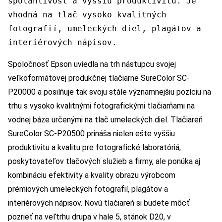
spoľahlivosť a vyššiu produktivitu. Je
vhodná na tlač vysoko kvalitných
fotografií, umeleckých diel, plagátov a
interiérových nápisov.
Spoločnosť Epson uviedla na trh nástupcu svojej
veľkoformátovej produkčnej tlačiarne SureColor SC-
P20000 a posilňuje tak svoju stále významnejšiu pozíciu na
trhu s vysoko kvalitnými fotografickými tlačiarňami na
vodnej báze určenými na tlač umeleckých diel. Tlačiareň
SureColor SC-P20500 prináša nielen ešte vyššiu
produktivitu a kvalitu pre fotografické laboratóriá,
poskytovateľov tlačových služieb a firmy, ale ponúka aj
kombináciu efektivity a kvality obrazu výrobcom
prémiových umeleckých fotografií, plagátov a
interiérových nápisov. Novú tlačiareň si budete môcť
pozrieť na veľtrhu drupa v hale 5, stánok D20, v