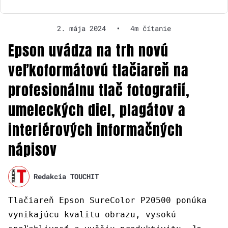
2. mája 2024
•
4m čítanie
Epson uvádza na trh novú
veľkoformátovú tlačiareň na
profesionálnu tlač fotografií,
umeleckých diel, plagátov a
interiérových informačných
nápisov
Redakcia TOUCHIT
Tlačiareň Epson SureColor P20500 ponúka
vynikajúcu kvalitu obrazu, vysokú