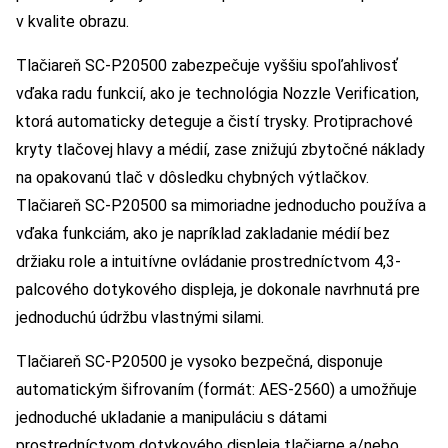
v kvalite obrazu.
Tlačiareň SC-P20500 zabezpečuje vyššiu spoľahlivosť
vďaka radu funkcií, ako je technológia Nozzle Verification,
ktorá automaticky deteguje a čistí trysky. Protiprachové
kryty tlačovej hlavy a médií, zase znižujú zbytočné náklady
na opakovanú tlač v dôsledku chybných výtlačkov.
Tlačiareň SC-P20500 sa mimoriadne jednoducho používa a
vďaka funkciám, ako je napríklad zakladanie médií bez
držiaku role a intuitívne ovládanie prostredníctvom 4,3-
palcového dotykového displeja, je dokonale navrhnutá pre
jednoduchú údržbu vlastnými silami.
Tlačiareň SC-P20500 je vysoko bezpečná, disponuje
automatickým šifrovaním (formát: AES-2560) a umožňuje
jednoduché ukladanie a manipuláciu s dátami
prostredníctvom dotykového displeja tlačiarne a/nebo