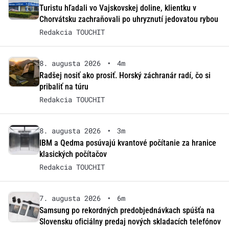
Turistu hľadali vo Vajskovskej doline, klientku v
Chorvátsku zachraňovali po uhryznutí jedovatou rybou
Redakcia TOUCHIT
8. augusta 2026
•
4m
Radšej nosiť ako prosiť. Horský záchranár radí, čo si
pribaliť na túru
Redakcia TOUCHIT
8. augusta 2026
•
3m
IBM a Qedma posúvajú kvantové počítanie za hranice
klasických počítačov
Redakcia TOUCHIT
7. augusta 2026
•
6m
Samsung po rekordných predobjednávkach spúšťa na
Slovensku oficiálny predaj nových skladacích telefónov