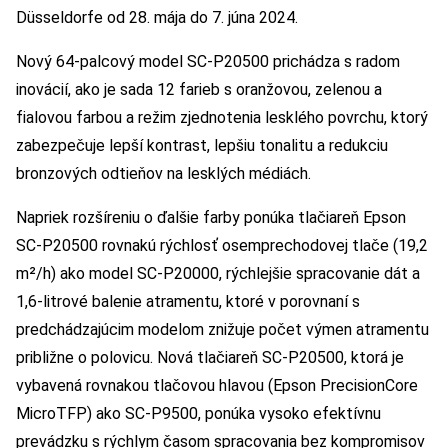
Düsseldorfe od 28. mája do 7. júna 2024.
Nový 64-palcový model SC-P20500 prichádza s radom
inovácií, ako je sada 12 farieb s oranžovou, zelenou a
fialovou farbou a režim zjednotenia lesklého povrchu, ktorý
zabezpečuje lepší kontrast, lepšiu tonalitu a redukciu
bronzových odtieňov na lesklých médiách.
Napriek rozšíreniu o ďalšie farby ponúka tlačiareň Epson
SC-P20500 rovnakú rýchlosť osemprechodovej tlače (19,2
m²/h) ako model SC-P20000, rýchlejšie spracovanie dát a
1,6-litrové balenie atramentu, ktoré v porovnaní s
predchádzajúcim modelom znižuje počet výmen atramentu
približne o polovicu. Nová tlačiareň SC-P20500, ktorá je
vybavená rovnakou tlačovou hlavou (Epson PrecisionCore
MicroTFP) ako SC-P9500, ponúka vysoko efektívnu
prevádzku s rýchlym časom spracovania bez kompromisov