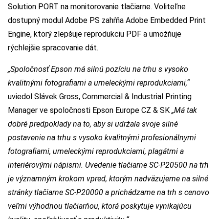
Solution PORT na monitorovanie tlačiarne. Voliteľne
dostupný modul Adobe PS zahŕňa Adobe Embedded Print
Engine, ktorý zlepšuje reprodukciu PDF a umožňuje
rýchlejšie spracovanie dát.
„Spoločnosť Epson má silnú pozíciu na trhu s vysoko
kvalitnými fotografiami a umeleckými reprodukciami,“
uviedol Slávek Gross, Commercial & Industrial Printing
Manager ve spoločnosti Epson Europe CZ & SK
„Má tak
dobré predpoklady na to, aby si udržala svoje silné
postavenie na trhu s vysoko kvalitnými profesionálnymi
fotografiami, umeleckými reprodukciami, plagátmi a
interiérovými nápismi. Uvedenie tlačiarne SC-P20500 na trh
je významným krokom vpred, ktorým nadväzujeme na silné
stránky tlačiarne SC-P20000 a prichádzame na trh s cenovo
veľmi výhodnou tlačiarňou, ktorá poskytuje vynikajúcu