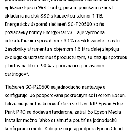
aplikácie Epson WebConfig, pričom ponúka možnosť
ukladania na disk SSD s kapacitou takmer 1 TB.
Energeticky úsporná tlačiareň SC-P20500 spĺňa
požiadavky normy EnergyStar v3.1 a je vyrobená
udržateľnejším spôsobom z 30 % recyklovaného plastu.
Zásobníky atramentu s objemom 1,6 litra ďalej zlepšujú
ekologickú udržateľnosť produktu tým, že znižujú spotrebu
plastov na liter o 90 % v porovnaní s používaním
cartridgov*.
Tlačiareň SC-P20500 sa jednoducho nastavuje a
konfiguruje. Je podporovaná pokročilým softvérom Epson,
takže nie je nutné kupovať ďalší softvér. RIP Epson Edge
Print PRO sa dodáva štandardne, zatiaľ čo Epson Media
Installer možno ľahko stiahnuť a použiť na jednoduchú
konfiguráciu médií. K dispozícii je aj podpora Epson Cloud