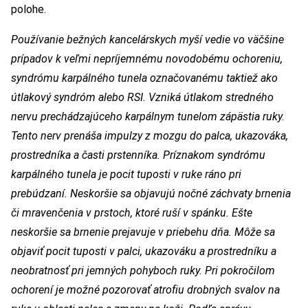
polohe.
Používanie bežných kancelárskych myší vedie vo väčšine
prípadov k veľmi nepríjemnému novodobému ochoreniu,
syndrómu karpálného tunela označovanému taktiež ako
útlakový syndróm alebo RSI. Vzniká útlakom stredného
nervu prechádzajúceho karpálnym tunelom zápästia ruky.
Tento nerv prenáša impulzy z mozgu do palca, ukazováka,
prostredníka a časti prstenníka. Príznakom syndrómu
karpálného tunela je pocit tuposti v ruke ráno pri
prebúdzaní. Neskoršie sa objavujú nočné záchvaty brnenia
či mravenčenia v prstoch, ktoré ruší v spánku. Ešte
neskoršie sa brnenie prejavuje v priebehu dňa. Môže sa
objaviť pocit tuposti v palci, ukazováku a prostredníku a
neobratnosť pri jemných pohyboch ruky. Pri pokročilom
ochorení je možné pozorovať atrofiu drobných svalov na