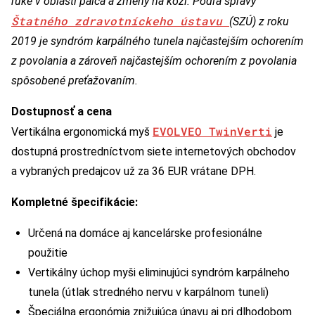
ruke v oblasti palca a zmeny na koži. Podľa správy
Štatného zdravotníckeho ústavu
(SZÚ) z roku
2019 je syndróm karpálného tunela najčastejším ochorením
z povolania a zároveň najčastejším ochorením z povolania
spôsobené preťažovaním.
Dostupnosť a cena
EVOLVEO TwinVerti
Vertikálna ergonomická myš
je
dostupná prostredníctvom siete internetových obchodov
a vybraných predajcov už za 36 EUR vrátane DPH.
Kompletné špecifikácie:
Určená na domáce aj kancelárske profesionálne
použitie
Vertikálny úchop myši eliminujúci syndróm karpálneho
tunela (útlak stredného nervu v karpálnom tuneli)
Špeciálna ergonómia znižujúca únavu aj pri dlhodobom