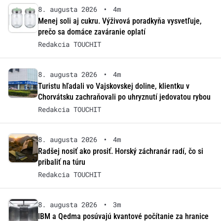
8. augusta 2026
•
4m
Menej soli aj cukru. Výživová poradkyňa vysvetľuje,
prečo sa domáce zaváranie oplatí
Redakcia TOUCHIT
8. augusta 2026
•
4m
Turistu hľadali vo Vajskovskej doline, klientku v
Chorvátsku zachraňovali po uhryznutí jedovatou rybou
Redakcia TOUCHIT
8. augusta 2026
•
4m
Radšej nosiť ako prosiť. Horský záchranár radí, čo si
pribaliť na túru
Redakcia TOUCHIT
8. augusta 2026
•
3m
IBM a Qedma posúvajú kvantové počítanie za hranice