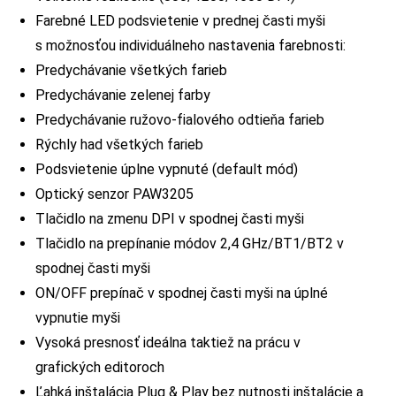
Farebné LED podsvietenie v prednej časti myši
s možnosťou individuálneho nastavenia farebnosti:
Predychávanie všetkých farieb
Predychávanie zelenej farby
Predychávanie ružovo-fialového odtieňa farieb
Rýchly had všetkých farieb
Podsvietenie úplne vypnuté (default mód)
Optický senzor PAW3205
Tlačidlo na zmenu DPI v spodnej časti myši
Tlačidlo na prepínanie módov 2,4 GHz/BT1/BT2 v
spodnej časti myši
ON/OFF prepínač v spodnej časti myši na úplné
vypnutie myši
Vysoká presnosť ideálna taktiež na prácu v
grafických editoroch
Ľahká inštalácia Plug & Play bez nutnosti inštalácie a