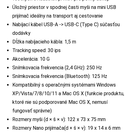
Úložný priestor v spodnej časti myši na mini USB
prijímač ideálny na transport aj cestovanie
Nabíjací kábel USB-A -> USB-C (Type C) súčasťou
dodávky
Dĺžka nabíjacieho kábla: 1,5 m
Tracking speed: 30 ips
Akcelerácia: 10 G
Snímkovacia frekvencia (2,4 GHz): 250 Hz
Snímkovacia frekvencia (Bluetooth): 125 Hz
Kompatibilný s operačnými systémami Windows
XP/Vista/7/8/10/11 a Mac OS X (funkcie produktu,
ktoré nie sú podporované Mac OS X, nemusí
fungovať správne)
Rozmery myši (d × š × v): 122 x 73 x 75 mm
Rozmery Nano prijímača(d × š × v): 19 x 14 x 6 mm