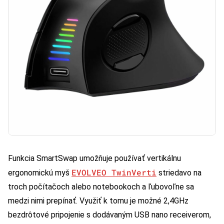
Funkcia SmartSwap umožňuje používať vertikálnu
EVOLVEO TwinVerti
ergonomickú myš
striedavo na
troch počítačoch alebo notebookoch a ľubovoľne sa
medzi nimi prepínať. Využiť k tomu je možné 2,4GHz
bezdrôtové pripojenie s dodávaným USB nano receiverom,