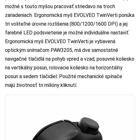
možné s touto myšou pracovať striedavo na troch
zariadeniach. Ergonomická myš EVOLVEO TwinVerti ponúka
tri voliteľné úrovne rozlíšenia (800/1200/1600 DPI) a jej
farebné LED podsvietenie je možné individuálne nastaviť.
Ergonomická myš EVOLVEO TwinVerti je vybavená
optickým snímačom PAW3205, má dve samostatné
navigačné tlačidlá na pohyb vpred a vzad, posuvné koliesko
na vertikálny posun, rolovacie koliesko na horizontálny
posun a sedem tlačidiel. Použité mechanické spínače
majú životnosť tri milióny kliknutí.