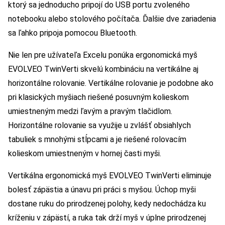
ktorý sa jednoducho pripojí do USB portu zvoleného
notebooku alebo stolového počítača. Ďalšie dve zariadenia
sa ľahko pripoja pomocou Bluetooth.
Nie len pre užívateľa Excelu ponúka ergonomická myš
EVOLVEO TwinVerti skvelú kombináciu na vertikálne aj
horizontálne rolovanie. Vertikálne rolovanie je podobne ako
pri klasických myšiach riešené posuvným kolieskom
umiestneným medzi ľavým a pravým tlačidlom.
Horizontálne rolovanie sa využije u zvlášť obsiahlych
tabuliek s mnohými stĺpcami a je riešené rolovacím
kolieskom umiestneným v hornej časti myši.
Vertikálna ergonomická myš EVOLVEO TwinVerti eliminuje
bolesť zápästia a únavu pri práci s myšou. Úchop myši
dostane ruku do prirodzenej polohy, kedy nedochádza ku
kríženiu v zápästí, a ruka tak drží myš v úplne prirodzenej