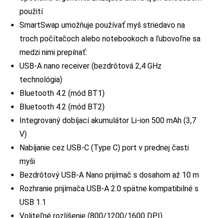
použití
SmartSwap umožňuje používať myš striedavo na
troch počítačoch alebo notebookoch a ľubovoľne sa
medzi nimi prepínať:
USB-A nano receiver (bezdrôtová 2,4 GHz
technológia)
Bluetooth 4.2 (mód BT1)
Bluetooth 4.2 (mód BT2)
Integrovaný dobíjací akumulátor Li-ion 500 mAh (3,7
V)
Nabíjanie cez USB-C (Type C) port v prednej časti
myši
Bezdrôtový USB-A Nano prijímač s dosahom až 10 m
Rozhranie prijímača USB-A 2.0 spätne kompatibilné s
USB 1.1
Voliteľné rozlíšenie (800/1200/1600 DPI)