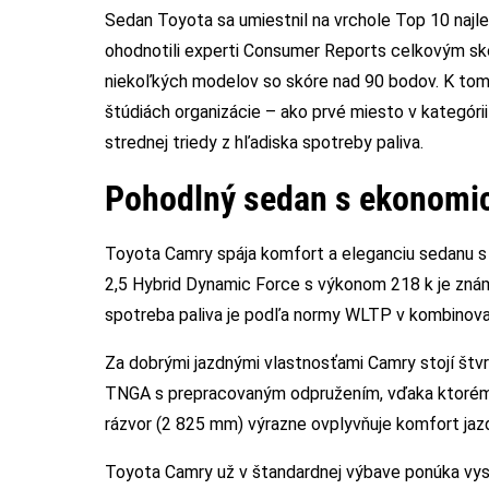
Sedan Toyota sa umiestnil na vrchole Top 10 najl
ohodnotili experti Consumer Reports celkovým skór
niekoľkých modelov so skóre nad 90 bodov. K tom
štúdiách organizácie – ako prvé miesto v kategórii
strednej triedy z hľadiska spotreby paliva.
Pohodlný sedan s ekonomi
Toyota Camry spája komfort a eleganciu sedanu s
2,5 Hybrid Dynamic Force s výkonom 218 k je zná
spotreba paliva je podľa normy WLTP v kombinova
Za dobrými jazdnými vlastnosťami Camry stojí št
TNGA s prepracovaným odpružením, vďaka ktorému a
rázvor (2 825 mm) výrazne ovplyvňuje komfort jazd
Toyota Camry už v štandardnej výbave ponúka vyso