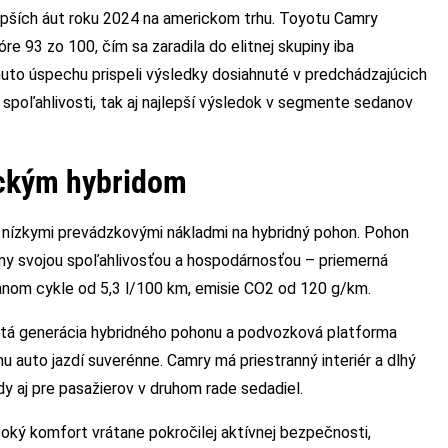
epších áut roku 2024 na americkom trhu. Toyotu Camry
e 93 zo 100, čím sa zaradila do elitnej skupiny iba
uto úspechu prispeli výsledky dosiahnuté v predchádzajúcich
 spoľahlivosti, tak aj najlepší výsledok v segmente sedanov
ckým hybridom
 nízkymi prevádzkovými nákladmi na hybridný pohon. Pohon
my svojou spoľahlivosťou a hospodárnosťou – priemerná
nom cykle od 5,3 l/100 km, emisie CO2 od 120 g/km.
vrtá generácia hybridného pohonu a podvozková platforma
uto jazdí suverénne. Camry má priestranný interiér a dlhý
y aj pre pasažierov v druhom rade sedadiel.
ký komfort vrátane pokročilej aktívnej bezpečnosti,