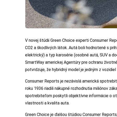
V novej štúdii Green Choice experti Consumer Report
CO2 a škodlivých látok. Autá boli hodnotené s prih
elektrický) a typ karosérie (osobné autá, SUV a d
SmartWay americkej Agentúry pre ochranu životnéh
potvrdzuje, že hybridný model je jedným z vozidiel 
Consumer Reports je nezávislá americká spotrebite
roku 1936 riadili nákupné rozhodnutia miliónov záka
spotrebiteľom poskytli objektívne informácie o ot
vlastnosti a kvalita auta.
Green Choice je ďalšou štúdiou Consumer Reports,