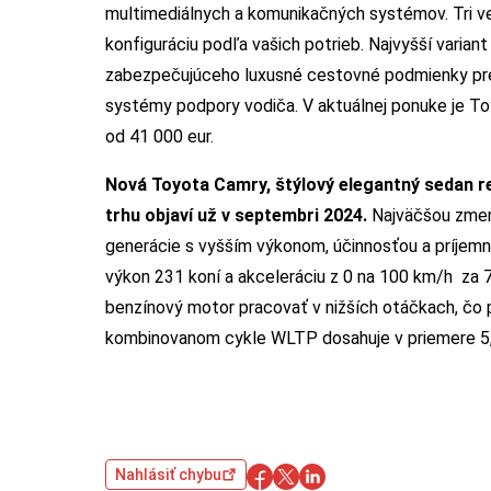
multimediálnych a komunikačných systémov. Tri ve
konfiguráciu podľa vašich potrieb. Najvyšší varian
zabezpečujúceho luxusné cestovné podmienky pre v
systémy podpory vodiča. V aktuálnej ponuke je T
od 41 000 eur.
Nová Toyota Camry, štýlový elegantný sedan re
trhu objaví už v septembri 2024.
Najväčšou zmeno
generácie s vyšším výkonom, účinnosťou a príjemn
výkon 231 koní a akceleráciu z 0 na 100 km/h za 
benzínový motor pracovať v nižších otáčkach, čo pr
kombinovanom cykle WLTP dosahuje v priemere 5,
Nahlásiť chybu