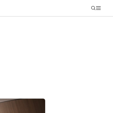
Nájsť
otors uvádza na trh kompletný modelový