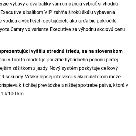
rzie výbavy a dva balíky vám umožňujú vybrať si vhodnú
t Executive s balíkom VIP zahŕňa širokú škálu vybavenia
odiča a všetkých cestujúcich, ako aj ďalšie pokročilé
oyota Camry vo variante Executive za výhodnú akciovú cenu
prezentujúci vyššiu strednú triedu, sa na slovenskom
u v tomto modeli je použitie hybridného pohonu piatej
ejším zážitkom z jazdy. Nový systém poskytuje celkový
7,9 sekundy. Vďaka lepšej interakcii s akumulátorom môže
ispieva k tichšej prevádzke a nižšej spotrebe paliva, ktorá v
1 l/100 km.