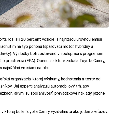
s rozlíšili 20 percent vozidiel s najnižšou úrovňou emisií
liadnutím na typ pohonu (spaľovací motor, hybridný a
odávky). Výsledky boli zostavené v spolupráci s programom
o prostredia (EPA). Ocenenie, ktoré získala Toyota Camry,
s najnižšími emisiami na trhu.
ľská organizácia, ktorej výskumy, hodnotenia a testy od
zníkov. Jej experti analyzujú automobilový trh, aby
ázkach, akými sú spoľahlivosť, prevádzkové náklady, jazdné
 v ktorej bola Toyota Camry vyzdvihnutá ako jeden z víťazov.