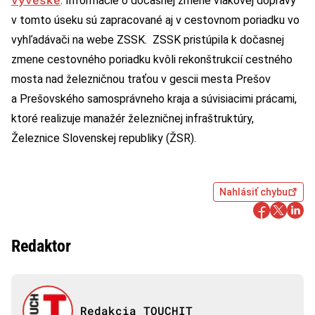
. Informácie o dočasnej zmene vlakovej dopravy
v tomto úseku sú zapracované aj v cestovnom poriadku vo
vyhľadávači na webe ZSSK. ZSSK pristúpila k dočasnej
zmene cestovného poriadku kvôli rekonštrukcií cestného
mosta nad železničnou traťou v gescii mesta Prešov
a Prešovského samosprávneho kraja a súvisiacimi prácami,
ktoré realizuje manažér železničnej infraštruktúry,
Železnice Slovenskej republiky (ŽSR).
Nahlásiť chybu
Redaktor
Redakcia TOUCHIT