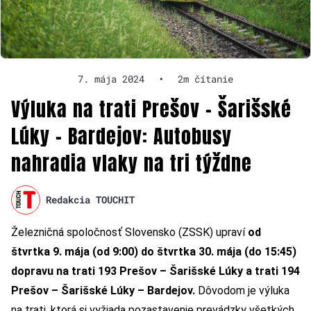
7. mája 2024
•
2m čítanie
Výluka na trati Prešov – Šarišské
Lúky – Bardejov: Autobusy
nahradia vlaky na tri týždne
Redakcia TOUCHIT
Železničná spoločnosť Slovensko (ZSSK) upraví
od
štvrtka 9. mája (od 9:00) do štvrtka 30. mája (do 15:45)
dopravu na trati 193 Prešov – Šarišské Lúky a trati 194
Prešov – Šarišské Lúky – Bardejov.
Dôvodom je výluka
na trati, ktorá si vyžiada pozastavenie prevádzky všetkých