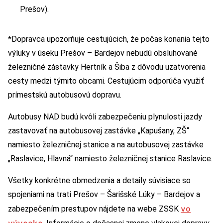
Prešov).
*Dopravca upozorňuje cestujúcich, že počas konania tejto
výluky v úseku Prešov – Bardejov nebudú obsluhované
železničné zástavky Hertník a Šiba z dôvodu uzatvorenia
cesty medzi týmito obcami. Cestujúcim odporúča využiť
prímestskú autobusovú dopravu.
Autobusy NAD budú kvôli zabezpečeniu plynulosti jazdy
zastavovať na autobusovej zastávke „Kapušany, ZŠ“
namiesto železničnej stanice a na autobusovej zastávke
„Raslavice, Hlavná“ namiesto železničnej stanice Raslavice.
Všetky konkrétne obmedzenia a detaily súvisiace so
spojeniami na trati Prešov – Šarišské Lúky – Bardejov a
vo
zabezpečením prestupov nájdete na webe ZSSK
výveske