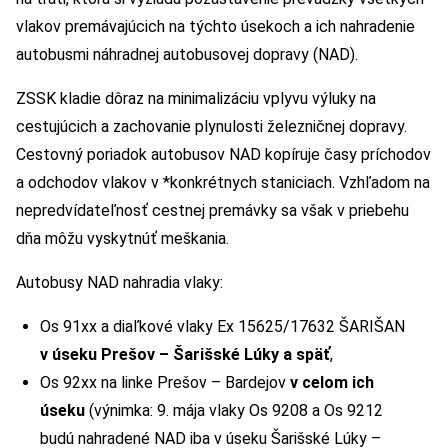
vlakov premávajúcich na týchto úsekoch a ich nahradenie
autobusmi náhradnej autobusovej dopravy (NAD).
ZSSK kladie dôraz na minimalizáciu vplyvu výluky na
cestujúcich a zachovanie plynulosti železničnej dopravy.
Cestovný poriadok autobusov NAD kopíruje časy príchodov
a odchodov vlakov v *konkrétnych staniciach. Vzhľadom na
nepredvídateľnosť cestnej premávky sa však v priebehu
dňa môžu vyskytnúť meškania.
Autobusy NAD nahradia vlaky:
Os 91xx a diaľkové vlaky Ex 15625/17632 ŠARIŠAN
v úseku Prešov – Šarišské Lúky a späť
,
Os 92xx na linke Prešov – Bardejov
v celom ich
úseku
(výnimka: 9. mája vlaky Os 9208 a Os 9212
budú nahradené NAD iba v úseku Šarišské Lúky –