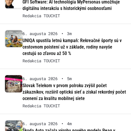
GFI Software: AI technológia MyPersonas umožňuje
digitálnu interakciu s historickými osobnosťami
Redakcia TOUCHIT
6. augusta 2026
•
3m
UNIQA spustila letnú kampaň: Rekreačné športy sú v
cestovnom poistení už v základe, rodiny navyše
cestujú so zľavou až 50 %
Redakcia TOUCHIT
6. augusta 2026
•
5m
Slovak Telekom v prvom polroku zvýšil počet
zákazníkov, rozšíril optickú sieť a získal rekordný počet
ocenení za kvalitu mobilnej siete
Redakcia TOUCHIT
6. augusta 2026
•
4m
Škoda Auto začala výrobu nového modelu Peaq v