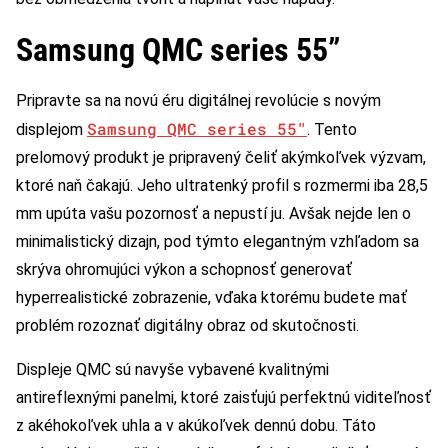
Samsung QMC series 55”
Pripravte sa na novú éru digitálnej revolúcie s novým
Samsung QMC series 55″
displejom
. Tento
prelomový produkt je pripravený čeliť akýmkoľvek výzvam,
ktoré naň čakajú. Jeho ultratenký profil s rozmermi iba 28,5
mm upúta vašu pozornosť a nepustí ju. Avšak nejde len o
minimalistický dizajn, pod týmto elegantným vzhľadom sa
skrýva ohromujúci výkon a schopnosť generovať
hyperrealistické zobrazenie, vďaka ktorému budete mať
problém rozoznať digitálny obraz od skutočnosti.
Displeje QMC sú navyše vybavené kvalitnými
antireflexnými panelmi, ktoré zaisťujú perfektnú viditeľnosť
z akéhokoľvek uhla a v akúkoľvek dennú dobu. Táto