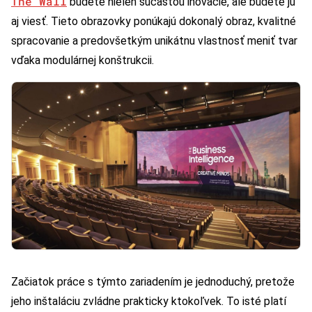
The Wall
budete nielen súčasťou inovácie, ale budete ju
aj viesť. Tieto obrazovky ponúkajú dokonalý obraz, kvalitné
spracovanie a predovšetkým unikátnu vlastnosť meniť tvar
vďaka modulárnej konštrukcii.
Začiatok práce s týmto zariadením je jednoduchý, pretože
jeho inštaláciu zvládne prakticky ktokoľvek. To isté platí