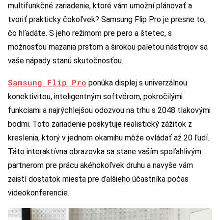
multifunkčné zariadenie, ktoré vám umožní plánovať a
tvoriť prakticky čokoľvek? Samsung Flip Pro je presne to,
čo hľadáte. S jeho režimom pre pero a štetec, s
možnosťou mazania prstom a širokou paletou nástrojov sa
vaše nápady stanú skutočnosťou.
Samsung Flip Pro
ponúka displej s univerzálnou
konektivitou, inteligentným softvérom, pokročilými
funkciami a najrýchlejšou odozvou na trhu s 2048 tlakovými
bodmi. Toto zariadenie poskytuje realistický zážitok z
kreslenia, ktorý v jednom okamihu môže ovládať až 20 ľudí.
Táto interaktívna obrazovka sa stane vaším spoľahlivým
partnerom pre prácu akéhokoľvek druhu a navyše vám
zaistí dostatok miesta pre ďalšieho účastníka počas
videokonferencie.