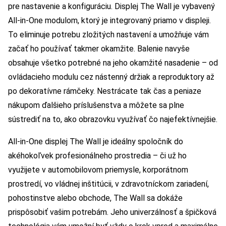
pre nastavenie a konfiguráciu. Displej The Wall je vybavený
All-in-One modulom, ktorý je integrovaný priamo v displeji.
To eliminuje potrebu zložitých nastavení a umožňuje vám
začať ho používať takmer okamžite. Balenie navyše
obsahuje všetko potrebné na jeho okamžité nasadenie – od
ovládacieho modulu cez nástenný držiak a reproduktory až
po dekoratívne rámčeky. Nestrácate tak čas a peniaze
nákupom ďalšieho príslušenstva a môžete sa plne
sústrediť na to, ako obrazovku využívať čo najefektívnejšie.
All-in-One displej The Wall je ideálny spoločník do
akéhokoľvek profesionálneho prostredia – či už ho
využijete v automobilovom priemysle, korporátnom
prostredí, vo vládnej inštitúcii, v zdravotníckom zariadení,
pohostinstve alebo obchode, The Wall sa dokáže
prispôsobiť vašim potrebám. Jeho univerzálnosť a špičková