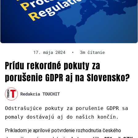
17. mája 2024
•
3m čítanie
Prídu rekordné pokuty za
porušenie GDPR aj na Slovensko?
Redakcia TOUCHIT
Odstrašujúce pokuty za porušenie GDPR sa
pomaly dostávajú aj do našich končín.
Príkladom je aprílové potvrdenie rozhodnutia českého