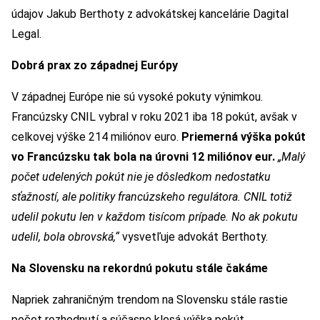
údajov Jakub Berthoty z advokátskej kancelárie Dagital
Legal.
Dobrá prax zo západnej Európy
V západnej Európe nie sú vysoké pokuty výnimkou.
Francúzsky CNIL vybral v roku 2021 iba 18 pokút, avšak v
celkovej výške 214 miliónov euro.
Priemerná výška pokút
vo Francúzsku tak bola na úrovni 12 miliónov eur.
„Malý
počet udelených pokút nie je dôsledkom nedostatku
sťažností, ale politiky francúzskeho regulátora. CNIL totiž
udelil pokutu len v každom tisícom prípade. No ak pokutu
udelil, bola obrovská,“
vysvetľuje advokát Berthoty.
Na Slovensku na rekordnú pokutu stále čakáme
Napriek zahraničným trendom na Slovensku stále rastie
počet rozhodnutí a súčasne klesá výška pokút.