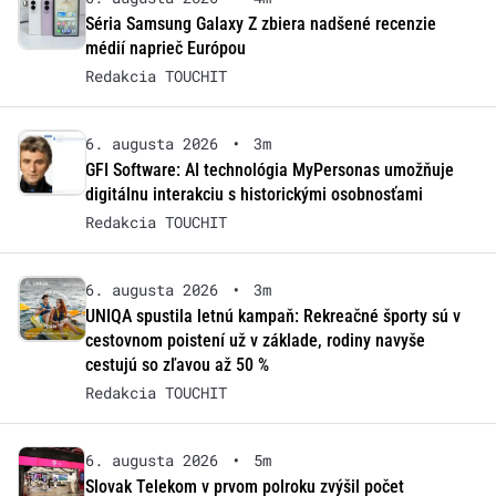
Séria Samsung Galaxy Z zbiera nadšené recenzie
médií naprieč Európou
Redakcia TOUCHIT
6. augusta 2026
•
3m
GFI Software: AI technológia MyPersonas umožňuje
digitálnu interakciu s historickými osobnosťami
Redakcia TOUCHIT
6. augusta 2026
•
3m
UNIQA spustila letnú kampaň: Rekreačné športy sú v
cestovnom poistení už v základe, rodiny navyše
cestujú so zľavou až 50 %
Redakcia TOUCHIT
6. augusta 2026
•
5m
Slovak Telekom v prvom polroku zvýšil počet