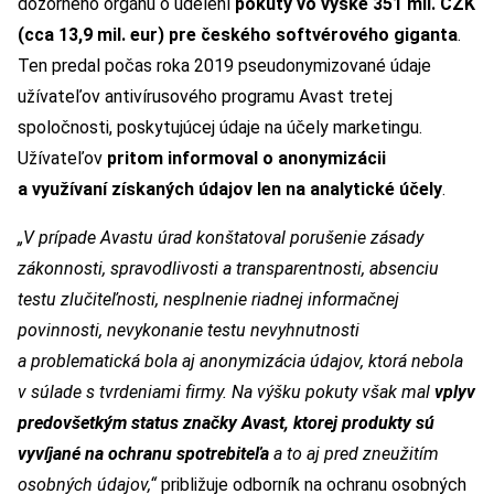
dozorného orgánu o udelení
pokuty vo výške 351 mil. CZK
(cca 13,9 mil. eur) pre českého softvérového giganta
.
Ten predal počas roka 2019 pseudonymizované údaje
užívateľov antivírusového programu Avast tretej
spoločnosti, poskytujúcej údaje na účely marketingu.
Užívateľov
pritom informoval o anonymizácii
a využívaní získaných údajov len na analytické účely
.
„V prípade Avastu úrad konštatoval porušenie zásady
zákonnosti, spravodlivosti a transparentnosti, absenciu
testu zlučiteľnosti, nesplnenie riadnej informačnej
povinnosti, nevykonanie testu nevyhnutnosti
a problematická bola aj anonymizácia údajov, ktorá nebola
v súlade s tvrdeniami firmy. Na výšku pokuty však mal
vplyv
predovšetkým status značky Avast, ktorej produkty sú
vyvíjané na ochranu spotrebiteľa
a to aj pred zneužitím
osobných údajov,“
približuje odborník na ochranu osobných