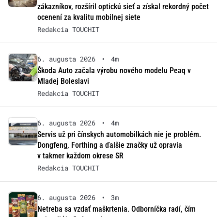
zákazníkov, rozšíril optickú sieť a získal rekordný počet
ocenení za kvalitu mobilnej siete
Redakcia TOUCHIT
6. augusta 2026
•
4m
Škoda Auto začala výrobu nového modelu Peaq v
Mladej Boleslavi
Redakcia TOUCHIT
6. augusta 2026
•
4m
Servis už pri čínskych automobilkách nie je problém.
Dongfeng, Forthing a ďalšie značky už opravia
v takmer každom okrese SR
Redakcia TOUCHIT
6. augusta 2026
•
3m
Netreba sa vzdať maškrtenia. Odborníčka radí, čím