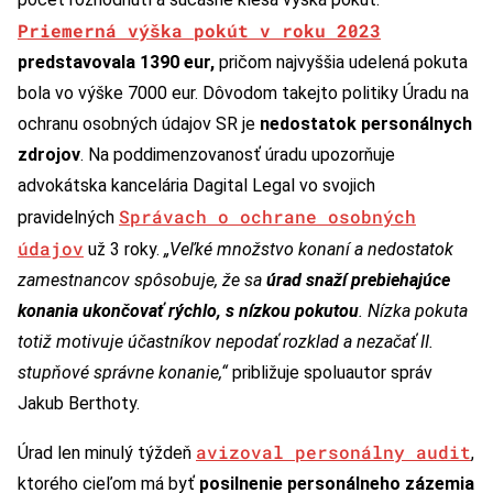
Priemerná výška pokút v roku 2023
predstavovala 1390 eur,
pričom najvyššia udelená pokuta
bola vo výške 7000 eur. Dôvodom takejto politiky Úradu na
ochranu osobných údajov SR je
nedostatok personálnych
zdrojov
. Na poddimenzovanosť úradu upozorňuje
advokátska kancelária Dagital Legal vo svojich
Správach o ochrane osobných
pravidelných
údajov
už 3 roky.
„Veľké množstvo konaní a nedostatok
zamestnancov spôsobuje, že sa
úrad snaží prebiehajúce
konania ukončovať rýchlo, s nízkou pokutou
. Nízka pokuta
totiž motivuje účastníkov nepodať rozklad a nezačať II.
stupňové správne konanie,“
približuje spoluautor správ
Jakub Berthoty.
avizoval personálny audit
Úrad len minulý týždeň
,
ktorého cieľom má byť
posilnenie personálneho zázemia