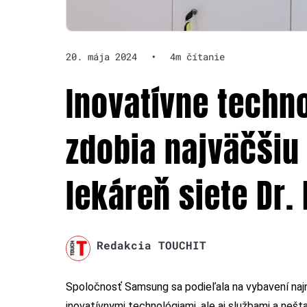
20. mája 2024
•
4m čítanie
Inovatívne techn
zdobia najväčšiu
lekáreň siete Dr.
Redakcia TOUCHIT
Spoločnosť Samsung sa podieľala na vybavení najn
inovatívnymi technológiami, ale aj službami a ne