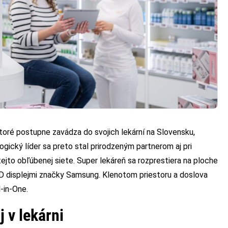
ktoré postupne zavádza do svojich lekární na Slovensku,
gický líder sa preto stal prirodzeným partnerom aj pri
ejto obľúbenej siete. Super lekáreň sa rozprestiera na ploche
D displejmi značky Samsung. Klenotom priestoru a doslova
-in-One.
j v lekárni