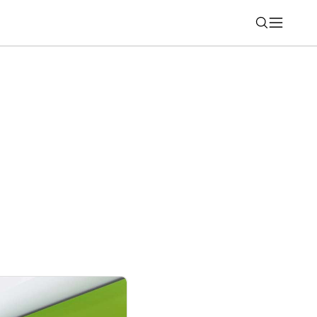
Nájsť
estovná aplikácia Bolt po novom aj v