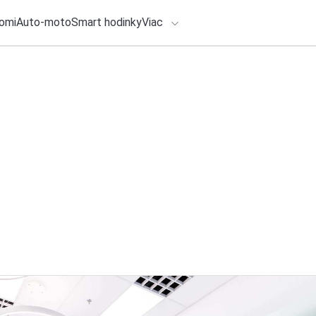
omi
Auto-moto
Smart hodinky
Viac
HLO BY VÁS ZAUJÍMAŤ
lačové správy
4. augusta 2026
•
2m
ADÁVANIA
Najsťahovanejšia c
Leviciach a okolí
Zadajte frázu pre vyhľadanie
Redakcia TOUCHIT