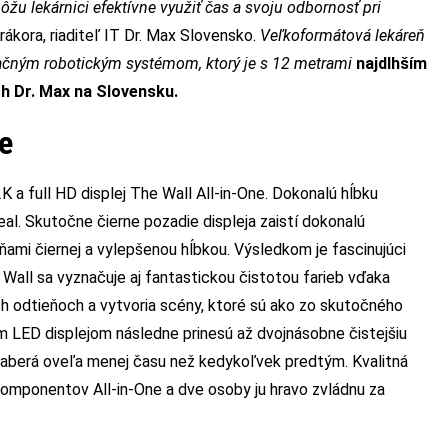
ôžu lekárnici efektívne využiť čas a svoju odbornosť pri
 Krákora, riaditeľ IT Dr. Max Slovensko.
Veľkoformátová lekáreň
ačným robotickým systémom, ktorý je s 12 metrami
najdlhším
h Dr. Max na Slovensku.
e
K a full HD displej The Wall All-in-One. Dokonalú hĺbku
al. Skutočne čierne pozadie displeja zaistí dokonalú
vňami čiernej a vylepšenou hĺbkou. Výsledkom je fascinujúci
 Wall sa vyznačuje aj fantastickou čistotou farieb vďaka
ch odtieňoch a vytvoria scény, ktoré sú ako zo skutočného
ým LED displejom následne prinesú až dvojnásobne čistejšiu
zaberá oveľa menej času než kedykoľvek predtým. Kvalitná
komponentov All-in-One a dve osoby ju hravo zvládnu za