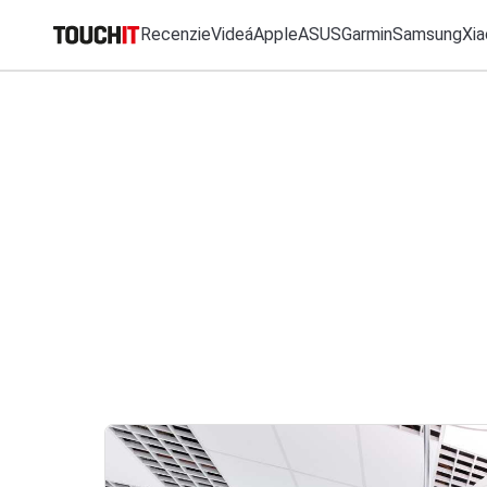
Recenzie
Videá
Apple
ASUS
Garmin
Samsung
Xia
MO
Katalóg zariadení
Všetko
Recenzie
Videá
Tipy, triky, návody
T
Porovnať zariadenia
VÝSLEDKY VYHĽ
Tlačové správy
Predplatné časopisu