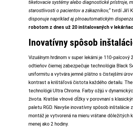
tiketovacie systémy alebo diagnostické prístroje, m
starostlivosti o pacientov a zákazníkov,“
tvrdí Jiří
disponuje napríklad aj plnoautomatickým dispenz
robotom z dnes už 20 inštalovaných v lekárňac
Inovatívny spôsob inštaláci
Vizuálnym hrdinom v super lekárni je 110-palcový 2
odtieňov čiernej zabezpečuje technológia Black Se
uniformitu a vytvára jemné plátno s čistejšími úro
kontrast a krištáľová čistota každého detailu. The
technológii Ultra Chroma. Farby ožijú v dynamický
života. Kratšie vlnové dĺžky v porovnaní s klasick
paletu RGD. Navyše inovatívny spôsob inštalácie 
montáž je vytvorená na mieru vrátane dôležitých 
menej ako 2 hodiny.