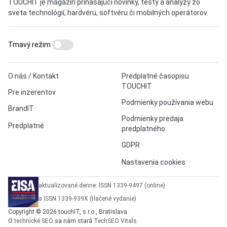
TOUCHIT je magazín prinášajúci novinky, testy a analýzy zo
sveta technológií, hardvéru, softvéru či mobilných operátorov.
Tmavý režim
O nás / Kontakt
Predplatné časopisu
TOUCHIT
Pre inzerentov
Podmienky používania webu
BrandIT
Podmienky predaja
Predplatné
predplatného
GDPR
Nastavenia cookies
aktualizované denne: ISSN 1339-9497 (online)
a ISSN 1339-939X (tlačené vydanie)
Copyright © 2026 touchIT, s.r.o., Bratislava.
O
technické SEO
sa nám stará
TechSEO Vitals
.