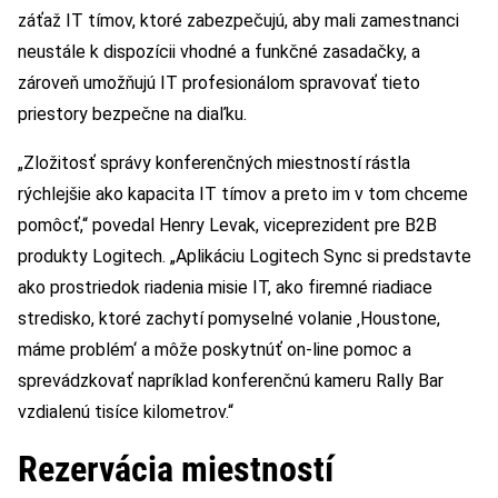
záťaž IT tímov, ktoré zabezpečujú, aby mali zamestnanci
neustále k dispozícii vhodné a funkčné zasadačky, a
zároveň umožňujú IT profesionálom spravovať tieto
priestory bezpečne na diaľku.
„Zložitosť správy konferenčných miestností rástla
rýchlejšie ako kapacita IT tímov a preto im v tom chceme
pomôcť,“ povedal Henry Levak, viceprezident pre B2B
produkty Logitech. „Aplikáciu Logitech Sync si predstavte
ako prostriedok riadenia misie IT, ako firemné riadiace
stredisko, ktoré zachytí pomyselné volanie ‚Houstone,
máme problém‘ a môže poskytnúť on-line pomoc a
sprevádzkovať napríklad konferenčnú kameru Rally Bar
vzdialenú tisíce kilometrov.“
Rezervácia miestností