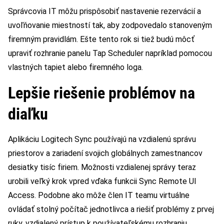
Správcovia IT môžu prispôsobiť nastavenie rezervácií a
uvoľňovanie miestností tak, aby zodpovedalo stanoveným
firemným pravidlám. Ešte tento rok si tiež budú môcť
upraviť rozhranie panelu Tap Scheduler napríklad pomocou
vlastných tapiet alebo firemného loga.
Lepšie riešenie problémov na
diaľku
Aplikáciu Logitech Sync používajú na vzdialenú správu
priestorov a zariadení svojich globálnych zamestnancov
desiatky tisíc firiem. Možnosti vzdialenej správy teraz
urobili veľký krok vpred vďaka funkcii Sync Remote UI
Access. Podobne ako môže člen IT teamu virtuálne
ovládať stolný počítač jednotlivca a riešiť problémy z prvej
ruky, vzdialený prístup k používateľskému rozhraniu