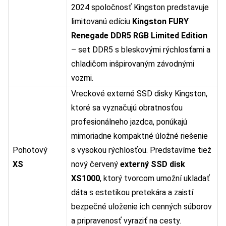
2024 spoločnosť Kingston predstavuje
limitovanú edíciu
Kingston FURY
Renegade DDR5 RGB Limited Edition
– set DDR5 s bleskovými rýchlosťami a
chladičom inšpirovaným závodnými
vozmi.
Vreckové externé SSD disky Kingston,
ktoré sa vyznačujú obratnosťou
profesionálneho jazdca, ponúkajú
mimoriadne kompaktné úložné riešenie
Pohotový
s vysokou rýchlosťou. Predstavíme tiež
XS
nový červený
externý SSD disk
XS1000
, ktorý tvorcom umožní ukladať
dáta s estetikou pretekára a zaistí
bezpečné uloženie ich cenných súborov
a pripravenosť vyraziť na cesty.