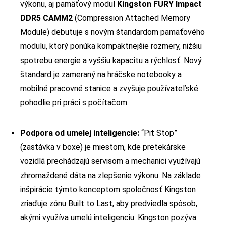
výkonu, aj pamäťový modul
Kingston FURY Impact
DDR5 CAMM2
(Compression Attached Memory
Module) debutuje s novým štandardom pamäťového
modulu, ktorý ponúka kompaktnejšie rozmery, nižšiu
spotrebu energie a vyššiu kapacitu a rýchlosť. Nový
štandard je zameraný na hráčske notebooky a
mobilné pracovné stanice a zvyšuje používateľské
pohodlie pri práci s počítačom.
Podpora od umelej inteligencie:
“Pit Stop”
(zastávka v boxe) je miestom, kde pretekárske
vozidlá prechádzajú servisom a mechanici využívajú
zhromaždené dáta na zlepšenie výkonu. Na základe
inšpirácie týmto konceptom spoločnosť Kingston
zriaďuje zónu Built to Last, aby predviedla spôsob,
akými využíva umelú inteligenciu. Kingston pozýva