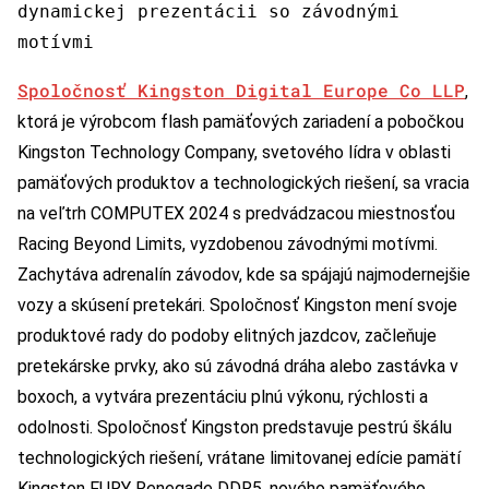
dynamickej prezentácii so závodnými
motívmi
Spoločnosť Kingston Digital Europe Co LLP
,
ktorá je výrobcom flash pamäťových zariadení a pobočkou
Kingston Technology Company, svetového lídra v oblasti
pamäťových produktov a technologických riešení, sa vracia
na veľtrh COMPUTEX 2024 s predvádzacou miestnosťou
Racing Beyond Limits, vyzdobenou závodnými motívmi.
Zachytáva adrenalín závodov, kde sa spájajú najmodernejšie
vozy a skúsení pretekári. Spoločnosť Kingston mení svoje
produktové rady do podoby elitných jazdcov, začleňuje
pretekárske prvky, ako sú závodná dráha alebo zastávka v
boxoch, a vytvára prezentáciu plnú výkonu, rýchlosti a
odolnosti. Spoločnosť Kingston predstavuje pestrú škálu
technologických riešení, vrátane limitovanej edície pamätí
Kingston FURY Renegade DDR5, nového pamäťového