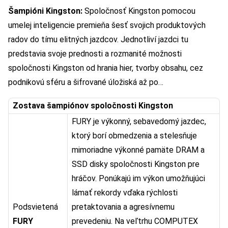
Šampióni Kingston:
Spoločnosť Kingston pomocou
umelej inteligencie premieňa šesť svojich produktových
radov do tímu elitných jazdcov. Jednotliví jazdci tu
predstavia svoje prednosti a rozmanité možnosti
spoločnosti Kingston od hrania hier, tvorby obsahu, cez
podnikovú sféru a šifrované úložiská až po…
Zostava šampiónov spoločnosti Kingston
FURY je výkonný, sebavedomý jazdec,
ktorý borí obmedzenia a stelesňuje
mimoriadne výkonné pamäte DRAM a
SSD disky spoločnosti Kingston pre
hráčov. Ponúkajú im výkon umožňujúci
lámať rekordy vďaka rýchlosti
Podsvietená
pretaktovania a agresívnemu
FURY
prevedeniu. Na veľtrhu COMPUTEX