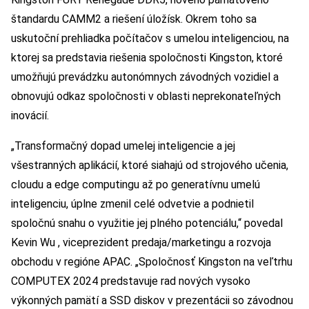
štandardu CAMM2 a riešení úložísk. Okrem toho sa
uskutoční prehliadka počítačov s umelou inteligenciou, na
ktorej sa predstavia riešenia spoločnosti Kingston, ktoré
umožňujú prevádzku autonómnych závodných vozidiel a
obnovujú odkaz spoločnosti v oblasti neprekonateľných
inovácií.
„Transformačný dopad umelej inteligencie a jej
všestranných aplikácií, ktoré siahajú od strojového učenia,
cloudu a edge computingu až po generatívnu umelú
inteligenciu, úplne zmenil celé odvetvie a podnietil
spoločnú snahu o využitie jej plného potenciálu,“ povedal
Kevin Wu , viceprezident predaja/marketingu a rozvoja
obchodu v regióne APAC. „Spoločnosť Kingston na veľtrhu
COMPUTEX 2024 predstavuje rad nových vysoko
výkonných pamätí a SSD diskov v prezentácii so závodnou