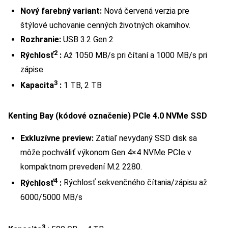
Nový farebný variant:
Nová červená verzia pre
štýlové uchovanie cenných životných okamihov.
Rozhranie:
USB 3.2 Gen 2
2
Rýchlosť
:
Až 1050 MB/s pri čítaní a 1000 MB/s pri
zápise
3
Kapacita
:
1 TB, 2 TB
Kenting Bay (kódové označenie) PCIe 4.0 NVMe SSD
Exkluzívne preview:
Zatiaľ nevydaný SSD disk sa
môže pochváliť výkonom Gen 4×4 NVMe PCIe v
kompaktnom prevedení M.2 2280.
4
Rýchlosť
:
Rýchlosť sekvenčného čítania/zápisu až
6000/5000 MB/s
3