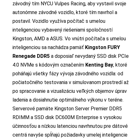
závodný tím NYCU Vulpes Racing, aby vystavil svoje
autonómne závodné vozidlo, ktoré tím navrhol a
postavil. Vozidlo využíva počítač s umelou
inteligenciou vybavený riešeniami spoločností
Kingston, AMD a ASUS. Vo vnútri počítača s umelou
inteligenciou sa nachádza pamäť
Kingston FURY
Renegade DDR5
a doposiaľ nevydaný SSD disk PCIe
4.0 NVMe s kódovým označením
Kenting Bay
, ktoré
poháňajú všetky fázy vývoja závodného vozidla: od
počiatočného testovania v simulovanom prostredí až
po spracovanie a vizualizáciu veľkých objemov úprav
ladenia a dosiahnutie optimálneho výkonu v teréne.
Serverové pamäte Kingston Server Premier DDR5
RDIMM a SSD disk DC600M Enterprise s vysokou
účinnosťou a nízkou latenciou navrhnutou pre dátové
centrá navyše spĺňajú požiadavky umelej inteligencie