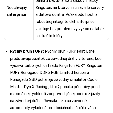
pamätí DRAM a SSD diskov značky
Neochvejný
Kingston, na ktorých sú závislé servery
Enterprise
a dátové centrá. Vďaka odolnosti a
robustnej integrite dát Enterprise
zaisťuje bezproblémový výkon databáz
a infraštruktúry.
Rýchly pruh FURY:
Rýchly pruh FURY Fast Lane
predstavuje zážitok zo závodnej dráhy v teréne, kde
využíva turbo rýchlosť radu Kingston FURY. Kingston
FURY Renegade DDR5 RGB Limited Edition a
Renegade SSD poháňajú závodný simulátor Cooler
Master Dyn X Racing , ktorý ponúka pôsobivý pocit
maximálnej rýchlosti zodpovedajúcej pocitu z jazdy
na závodnej dráhe. Rovnako ako sú závodné
automobily vyladené pre dosiahnutie špičkového