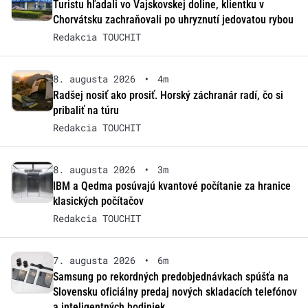
Turistu hľadali vo Vajskovskej doline, klientku v
Chorvátsku zachraňovali po uhryznutí jedovatou rybou
Redakcia TOUCHIT
8. augusta 2026
•
4m
Radšej nosiť ako prosiť. Horský záchranár radí, čo si
pribaliť na túru
Redakcia TOUCHIT
8. augusta 2026
•
3m
IBM a Qedma posúvajú kvantové počítanie za hranice
klasických počítačov
Redakcia TOUCHIT
7. augusta 2026
•
6m
Samsung po rekordných predobjednávkach spúšťa na
Slovensku oficiálny predaj nových skladacích telefónov
a inteligentných hodiniek