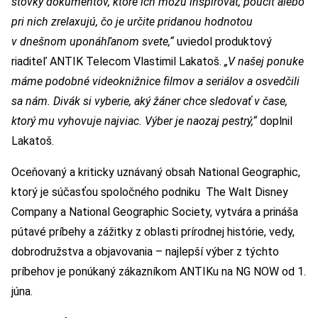
stovky dokumentov, ktoré ich môžu inšpirovať, poučiť alebo
pri nich zrelaxujú, čo je určite pridanou hodnotou
v dnešnom uponáhľanom svete,“
uviedol produktový
riaditeľ ANTIK Telecom Vlastimil Lakatoš.
„V našej ponuke
máme podobné videoknižnice filmov a seriálov a osvedčili
sa nám. Divák si vyberie, aký žáner chce sledovať v čase,
ktorý mu vyhovuje najviac.
Výber je naozaj pestrý,“
doplnil
Lakatoš.
Oceňovaný a kriticky uznávaný obsah National Geographic,
ktorý je súčasťou spoločného podniku The Walt Disney
Company a National Geographic Society, vytvára a prináša
pútavé príbehy a zážitky z oblasti prírodnej histórie, vedy,
dobrodružstva a objavovania – najlepší výber z týchto
príbehov je ponúkaný zákazníkom ANTIKu na NG NOW od 1.
júna.