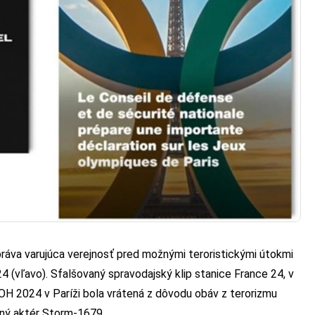
áva varujúca verejnosť pred možnými teroristickými útokmi
24 (vľavo). Sfalšovaný spravodajský klip stanice France 24, v
 OH 2024 v Paríži bola vrátená z dôvodu obáv z terorizmu
nený aktér Storm-1679.