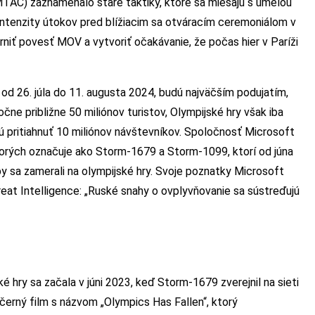
TAC) zaznamenalo staré taktiky, ktoré sa miešajú s umelou
intenzity útokov pred blížiacim sa otváracím ceremoniálom v
erniť povesť MOV a vytvoriť očakávanie, že počas hier v Paríži
 od 26. júla do 11. augusta 2024, budú najväčším podujatím,
čne približne 50 miliónov turistov, Olympijské hry však iba
 pritiahnuť 10 miliónov návštevníkov. Spoločnosť Microsoft
torých označuje ako Storm-1679 a Storm-1099, ktorí od júna
y sa zamerali na olympijské hry. Svoje poznatky Microsoft
eat Intelligence: „Ruské snahy o ovplyvňovanie sa sústreďujú
é hry sa začala v júni 2023, keď Storm-1679 zverejnil na sieti
ečerný film s názvom „Olympics Has Fallen“, ktorý