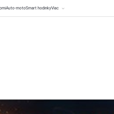
omi
Auto-moto
Smart hodinky
Viac
HLO BY VÁS ZAUJÍMAŤ
lačové správy
28. júla 2026
•
5m
Ako vyzerá moderný
ADÁVANIA
na dark webe a úto
Zadajte frázu pre vyhľadanie
Redakcia TOUCHIT