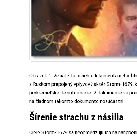
Obrázok 1: Vizuál z falošného dokumentárneho filmu
s Ruskom prepojený vplyvový aktér Storm-1679, kt
prokremeľské dezinformácie. V dokumente sa použ
na žiadnom takomto dokumente nezúčastnil.
Šírenie strachu z násilia
Ciele Storm-1679 sa neobmedzujú len na hanobenie M