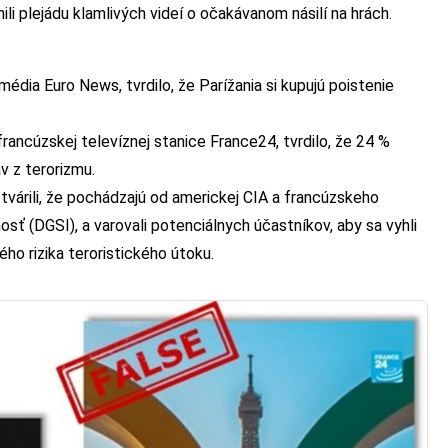
ili plejádu klamlivých videí o očakávanom násilí na hrách.
édia Euro News, tvrdilo, že Parížania si kupujú poistenie
rancúzskej televíznej stanice France24, tvrdilo, že 24 %
v z terorizmu.
tvárili, že pochádzajú od americkej CIA a francúzskeho
sť (DGSI), a varovali potenciálnych účastníkov, aby sa vyhli
ho rizika teroristického útoku.