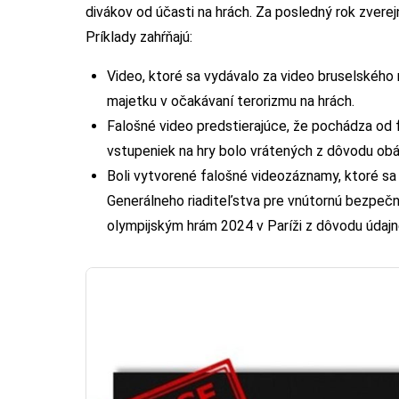
divákov od účasti na hrách. Za posledný rok zverejn
Príklady zahŕňajú:
Video, ktoré sa vydávalo za video bruselského m
majetku v očakávaní terorizmu na hrách.
Falošné video predstierajúce, že pochádza od f
vstupeniek na hry bolo vrátených z dôvodu obá
Boli vytvorené falošné videozáznamy, ktoré sa 
Generálneho riaditeľstva pre vnútornú bezpečno
olympijským hrám 2024 v Paríži z dôvodu údajné