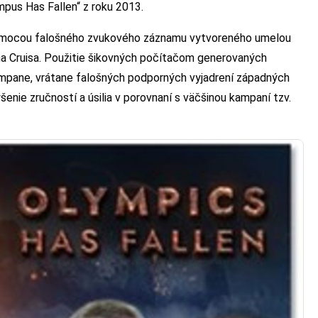
mpus Has Fallen“ z roku 2013.
pomocou falošného zvukového záznamu vytvoreného umelou
ma Cruisa. Použitie šikovných počítačom generovaných
ampane, vrátane falošných podporných vyjadrení západných
enie zručností a úsilia v porovnaní s väčšinou kampaní tzv.