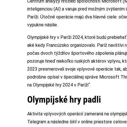
Centrum analýzy hrozieb spoločnosti Microsoft (M
inteligenciou (AI) a varuje pred možným zvýšením 
Paríži. Útočné operácie majú dva hlavné ciele: oči
vypukne násilie.
Olympijské hry v Paríži 2024, ktoré budú prebiehať
aké kedy Francúzsko organizovalo. Paríž navštívi ro
počas dvoch týždňov športového zápolenia plánujú
pozoruje hneď niekoľko ruských aktérov vplyvu, k
2023 presmerovali svoje vplyvové operácie tak, ab
podrobne opísal v špeciálnej správe Microsoft Thr
na Olympijské hry 2024 v Paríži“.
Olympijské hry padli
Aktivita vplyvových operácií zameraná na olympijsk
Telegram a následne šíril v online priestore celov