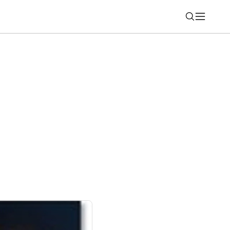
Nájsť
 kybernetický útok? Vaše údaje skončia
čník ich použije proti vám