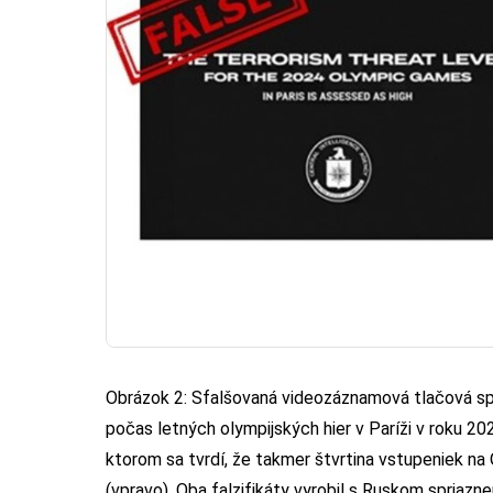
Obrázok 2: Sfalšovaná videozáznamová tlačová spr
počas letných olympijských hier v Paríži v roku 20
ktorom sa tvrdí, že takmer štvrtina vstupeniek na
(vpravo). Oba falzifikáty vyrobil s Ruskom spriaz