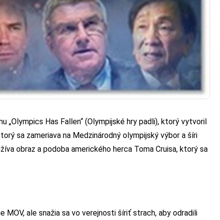
 „Olympics Has Fallen“ (Olympijské hry padli), ktorý vytvoril
orý sa zameriava na Medzinárodný olympijský výbor a šíri
íva obraz a podoba amerického herca Toma Cruisa, ktorý sa
OV, ale snažia sa vo verejnosti šíriť strach, aby odradili