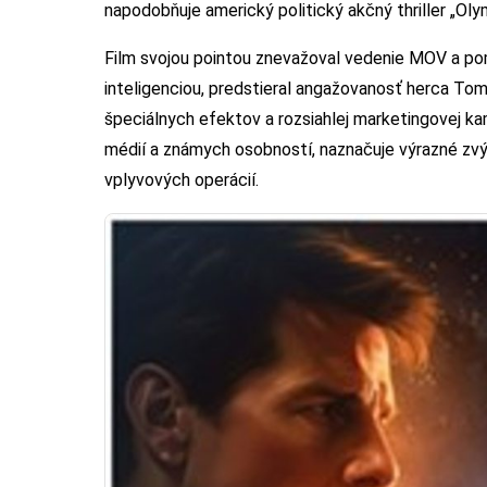
napodobňuje americký politický akčný thriller „Oly
Film svojou pointou znevažoval vedenie MOV a 
inteligenciou, predstieral angažovanosť herca To
špeciálnych efektov a rozsiahlej marketingovej k
médií a známych osobností, naznačuje výrazné zvýš
vplyvových operácií.