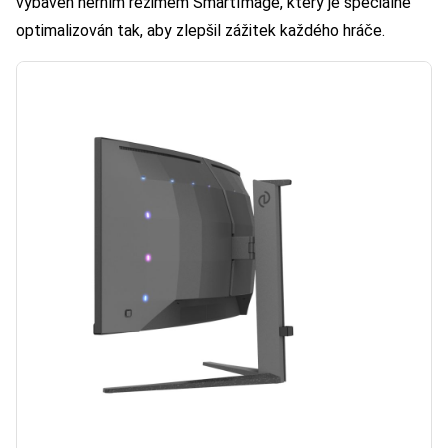
vybaven herním režimem SmartImage, který je speciálně
optimalizován tak, aby zlepšil zážitek každého hráče.