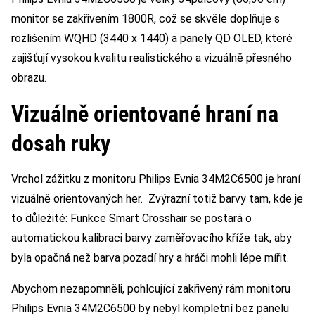
monitor se zakřivením 1800R, což se skvěle doplňuje s
rozlišením WQHD (3440 x 1440) a panely QD OLED, které
zajišťují vysokou kvalitu realistického a vizuálně přesného
obrazu.
Vizuálně orientované hraní na
dosah ruky
Vrchol zážitku z monitoru Philips Evnia 34M2C6500 je hraní
vizuálně orientovaných her. Zvýrazní totiž barvy tam, kde je
to důležité: Funkce Smart Crosshair se postará o
automatickou kalibraci barvy zaměřovacího kříže tak, aby
byla opačná než barva pozadí hry a hráči mohli lépe mířit.
Abychom nezapomněli, pohlcující zakřivený rám monitoru
Philips Evnia 34M2C6500 by nebyl kompletní bez panelu