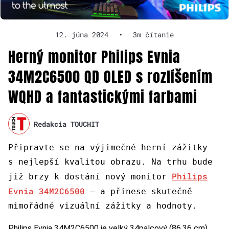
12. júna 2024
•
3m čítanie
Herný monitor Philips Evnia
34M2C6500 QD OLED s rozlíšením
WQHD a fantastickými farbami
Redakcia TOUCHIT
Připravte se na výjimečné herní zážitky
s nejlepší kvalitou obrazu. Na trhu bude
Philips
již brzy k dostání nový monitor
Evnia 34M2C6500
– a přinese skutečně
mimořádné vizuální zážitky a hodnoty.
Philips Evnia 34M2C6500 je velký 34palcový (86,36 cm)