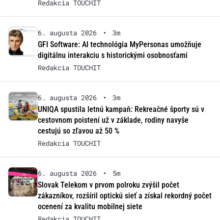
Redakcia TOUCHIT
6. augusta 2026
•
3m
GFI Software: AI technológia MyPersonas umožňuje
digitálnu interakciu s historickými osobnosťami
Redakcia TOUCHIT
6. augusta 2026
•
3m
UNIQA spustila letnú kampaň: Rekreačné športy sú v
cestovnom poistení už v základe, rodiny navyše
cestujú so zľavou až 50 %
Redakcia TOUCHIT
6. augusta 2026
•
5m
Slovak Telekom v prvom polroku zvýšil počet
zákazníkov, rozšíril optickú sieť a získal rekordný počet
ocenení za kvalitu mobilnej siete
Redakcia TOUCHIT