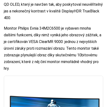
QD OLED, který je navržen tak, aby poskytoval neuvěřitelný
jas a nekonečný kontrast v kvalitě DisplayHDR TrueBlack
400.
Monitor Philips Evnia 34M2C6500 je vybaven mnoha
dalšími funkcemi, díky nimž vyniká jeho obrazový zážitek, a
je certifikován VESA ClearMR 9000: jednou z nejvyšších
úrovní záruky proti rozmazání obrazu. Tento monitor také
zobrazuje plynulejší obraz díky skutečnému 10bitovému
zobrazení, které z něj činí monitor mimořádně vhodný pro
hry.