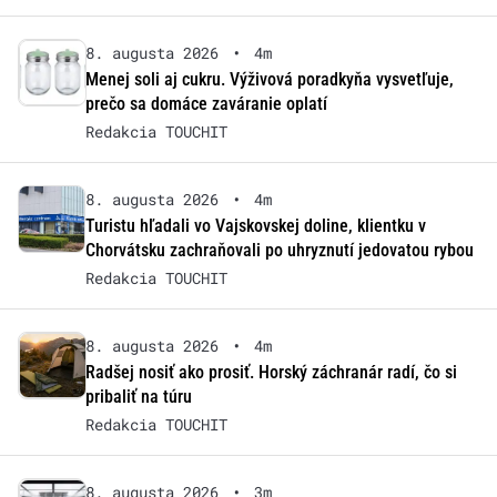
8. augusta 2026
•
4m
Menej soli aj cukru. Výživová poradkyňa vysvetľuje,
prečo sa domáce zaváranie oplatí
Redakcia TOUCHIT
8. augusta 2026
•
4m
Turistu hľadali vo Vajskovskej doline, klientku v
Chorvátsku zachraňovali po uhryznutí jedovatou rybou
Redakcia TOUCHIT
8. augusta 2026
•
4m
Radšej nosiť ako prosiť. Horský záchranár radí, čo si
pribaliť na túru
Redakcia TOUCHIT
8. augusta 2026
•
3m