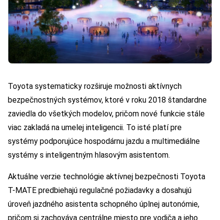
Toyota systematicky rozširuje možnosti aktívnych
bezpečnostných systémov, ktoré v roku 2018 štandardne
zaviedla do všetkých modelov, pričom nové funkcie stále
viac zakladá na umelej inteligencii. To isté platí pre
systémy podporujúce hospodárnu jazdu a multimediálne
systémy s inteligentným hlasovým asistentom.
Aktuálne verzie technológie aktívnej bezpečnosti Toyota
T-MATE predbiehajú regulačné požiadavky a dosahujú
úroveň jazdného asistenta schopného úplnej autonómie,
pričom si zachováva centrálne miesto pre vodiča a jeho