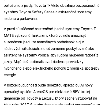
potešenie z jazdy. Toyota T-Mate obsahuje bezpečnostné
systémy Toyota Safety Sense a asistenčné systémy
riadenia a parkovania.
V praxi sú súčasné asistenčné jazdné systémy Toyota T-
MATE vybavené funkciami, ktoré vozidlu umožňujú
autonómnu jazdu za normálnych podmienok a aj v
núdzových situáciách, ale sú zámerne poskytované ako
asistenčné systémy vodiča, aby ľuďom neuberali radosť z
jazdy. Majú tiež optimalizovať riadenie prevádzky
hybridného alebo elektrického pohonu z hľadiska spotreby
energie.
V blízkej budúcnosti bude dôležitou aplikáciou AI nový
operačný systém AreneOS pre elektrické BEV tretej
generácie od Toyoty a Lexusu, ktorý začne vstupovať na
trh v roku 2027. Systém Arene bude vedieť spravovať auto