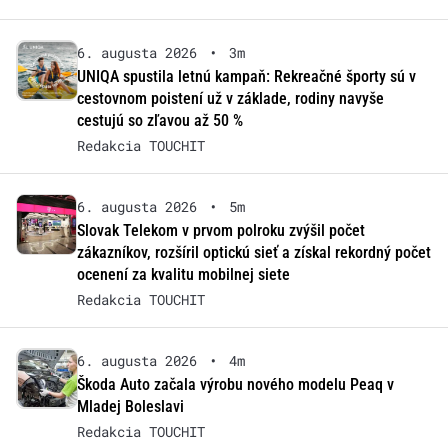
6. augusta 2026
•
3m
UNIQA spustila letnú kampaň: Rekreačné športy sú v
cestovnom poistení už v základe, rodiny navyše
cestujú so zľavou až 50 %
Redakcia TOUCHIT
6. augusta 2026
•
5m
Slovak Telekom v prvom polroku zvýšil počet
zákazníkov, rozšíril optickú sieť a získal rekordný počet
ocenení za kvalitu mobilnej siete
Redakcia TOUCHIT
6. augusta 2026
•
4m
Škoda Auto začala výrobu nového modelu Peaq v
Mladej Boleslavi
Redakcia TOUCHIT