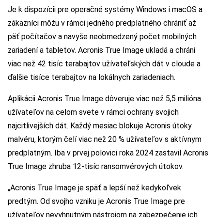
Je k dispozícii pre operačné systémy Windows i macOS a
zákazníci môžu v rámci jedného predplatného chrániť až
päť počítačov a navyše neobmedzený počet mobilných
zariadení a tabletov. Acronis True Image ukladá a chráni
viac než 42 tisíc terabajtov užívateľských dát v cloude a
ďalšie tisíce terabajtov na lokálnych zariadeniach.
Aplikácii Acronis True Image dôveruje viac než 5,5 milióna
užívateľov na celom svete v rámci ochrany svojich
najcitlivejších dát. Každý mesiac blokuje Acronis útoky
malvéru, ktorým čelí viac než 20 % užívateľov s aktívnym
predplatným. Iba v prvej polovici roka 2024 zastavil Acronis
True Image zhruba 12-tisíc ransomvérových útokov.
„Acronis True Image je späť a lepší než kedykoľvek
predtým. Od svojho vzniku je Acronis True Image pre
užívateľov nevyhnutným nástrojom na zabezpečenie ich