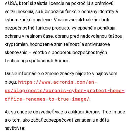
v USA, ktorí si zaistia licencie na pokročilú a prémiovú
verziu riešenia, sú k dispozícii funkcie ochrany identity a
kybernetické poistenie. V najnovšej aktualizácii boli
bezpečnostné funkcie produktu vylepšené a ponúkajú
ochranu v reálnom čase, obranu pred nedovolenou ťažbou
kryptomien, hodnotenie zraniteľností a antivírusové
skenovanie – všetko s podporou bezpečnostných
technológií spoločnosti Acronis.
Ďalšie informácie o zmene značky nájdete v najnovšom
https://www.acronis.com/en-
blogu:
us/blog/posts/acronis-cyber-protect-home-
office-renames-to-true-image/
.
Ak sa chcete dozvedieť viac o aplikácii Acronis True Image
a o tom, ako začať zabezpečovať zariadenia a dáta,
navštívte: