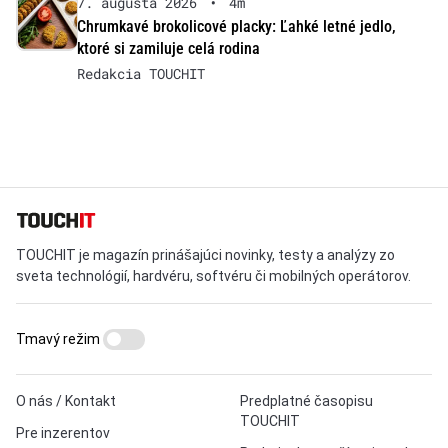
7. augusta 2026
•
4m
Chrumkavé brokolicové placky: Ľahké letné jedlo,
ktoré si zamiluje celá rodina
Redakcia TOUCHIT
TOUCHIT je magazín prinášajúci novinky, testy a analýzy zo
sveta technológií, hardvéru, softvéru či mobilných operátorov.
Tmavý režim
O nás / Kontakt
Predplatné časopisu
TOUCHIT
Pre inzerentov