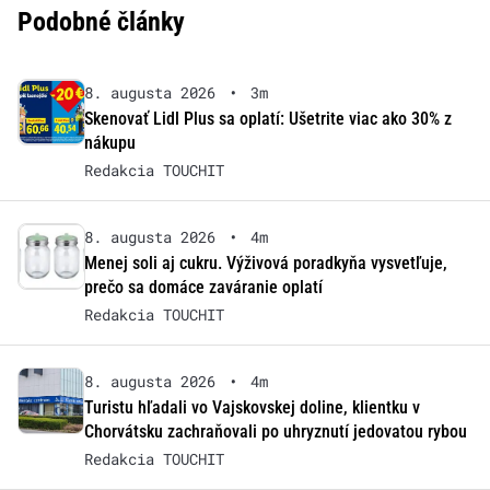
Podobné články
8. augusta 2026
•
3m
Skenovať Lidl Plus sa oplatí: Ušetrite viac ako 30% z
nákupu
Redakcia TOUCHIT
8. augusta 2026
•
4m
Menej soli aj cukru. Výživová poradkyňa vysvetľuje,
prečo sa domáce zaváranie oplatí
Redakcia TOUCHIT
8. augusta 2026
•
4m
Turistu hľadali vo Vajskovskej doline, klientku v
Chorvátsku zachraňovali po uhryznutí jedovatou rybou
Redakcia TOUCHIT