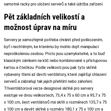
samotné racky pro uložení serverů a také údržba zařízení.
Pět základních velikostí a
možnost úprav na míru
Servery je samozřejmě potřeba chránit před poškozením,
byť i nechtěným, ke kterému by mohlo dojít manipulací
neproškolenou osobou. Proto jsou uzamykatelné, a to buď
klasickým zámkem na klíč nebo kombinovaně s přístupovou
kartou a čtečkou. Podle velikosti jsou pak tyto skříně
vybaveny třemi až devíti ventilátory, které zajišťují chlazení
serverů a zabraňují tak jejich přehřátí nebo zahoření.
Tříventilátorová verze designové skříně pro servery
existuje ve dvou velikostech, 73,4 x 75 x 60 cm a 95,7 x 75
x 100 cm, šest ventilátorů má skříň o rozměrech 135,7 x 75
x 100 cm a devět skříně s rozměry 180,1 x 75 x 100 cm a