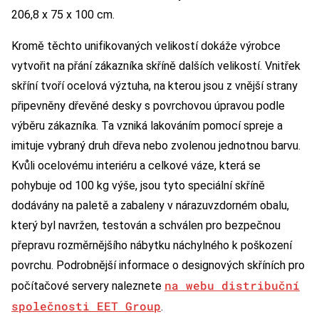
206,8 x 75 x 100 cm.
Kromě těchto unifikovaných velikostí dokáže výrobce
vytvořit na přání zákazníka skříně dalších velikostí. Vnitřek
skříní tvoří ocelová výztuha, na kterou jsou z vnější strany
připevněny dřevěné desky s povrchovou úpravou podle
výběru zákazníka. Ta vzniká lakováním pomocí spreje a
imituje vybraný druh dřeva nebo zvolenou jednotnou barvu.
Kvůli ocelovému interiéru a celkové váze, která se
pohybuje od 100 kg výše, jsou tyto speciální skříně
dodávány na paletě a zabaleny v nárazuvzdorném obalu,
který byl navržen, testován a schválen pro bezpečnou
přepravu rozměrnějšího nábytku náchylného k poškození
povrchu. Podrobnější informace o designových skříních pro
na webu distribuční
počítačové servery naleznete
společnosti EET Group
.