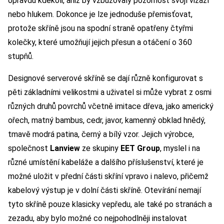
opravdu kdekoli, aniž by vzbuzovaly pozornost svojí vizáží
nebo hlukem. Dokonce je lze jednoduše přemisťovat,
protože skříně jsou na spodní straně opatřeny čtyřmi
kolečky, které umožňují jejich přesun a otáčení o 360
stupňů.
Designové serverové skříně se dají různě konfigurovat s
pěti základními velikostmi a uživatel si může vybrat z osmi
různých druhů povrchů včetně imitace dřeva, jako americký
ořech, matný bambus, cedr, javor, kamenný obklad hnědý,
tmavě modrá patina, černý a bílý vzor. Jejich výrobce,
společnost
Lanview
ze skupiny
EET Group
, myslel i na
různé umístění kabeláže a dalšího příslušenství, které je
možné uložit v přední části skříní vpravo i nalevo, přičemž
kabelový výstup je v dolní části skříně. Otevírání nemají
tyto skříně pouze klasicky vepředu, ale také po stranách a
zezadu, aby bylo možné co nejpohodlněji instalovat