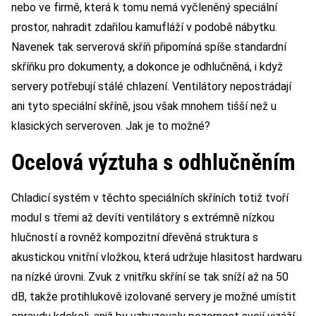
nebo ve firmě, která k tomu nemá vyčleněný speciální
prostor, nahradit zdařilou kamufláží v podobě nábytku.
Navenek tak serverová skříň připomíná spíše standardní
skříňku pro dokumenty, a dokonce je odhlučněná, i když
servery potřebují stálé chlazení. Ventilátory nepostrádají
ani tyto speciální skříně, jsou však mnohem tišší než u
klasických serveroven. Jak je to možné?
Ocelová výztuha s odhlučněním
Chladicí systém v těchto speciálních skříních totiž tvoří
modul s třemi až devíti ventilátory s extrémně nízkou
hlučností a rovněž kompozitní dřevěná struktura s
akustickou vnitřní vložkou, která udržuje hlasitost hardwaru
na nízké úrovni. Zvuk z vnitřku skříní se tak sníží až na 50
dB, takže protihlukově izolované servery je možné umístit