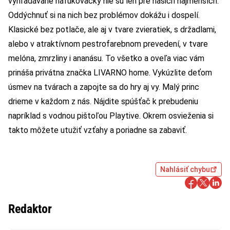
vyhľadávané nafukovačky nie sú len pre našich najmenších.
Oddýchnuť si na nich bez problémov dokážu i dospelí.
Klasické bez potlače, ale aj v tvare zvieratiek, s držadlami,
alebo v atraktívnom pestrofarebnom prevedení, v tvare
melóna, zmrzliny i ananásu. To všetko a oveľa viac vám
prináša privátna značka LIVARNO home. Vykúzlite deťom
úsmev na tvárach a zapojte sa do hry aj vy. Malý princ
drieme v každom z nás. Nájdite spúšťač k prebudeniu
napríklad s vodnou pištoľou Playtive. Okrem osvieženia si
takto môžete utužiť vzťahy a poriadne sa zabaviť.
Nahlásiť chybu
Redaktor