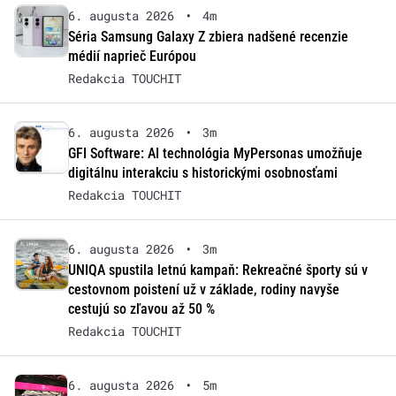
6. augusta 2026
•
4m
Séria Samsung Galaxy Z zbiera nadšené recenzie
médií naprieč Európou
Redakcia TOUCHIT
6. augusta 2026
•
3m
GFI Software: AI technológia MyPersonas umožňuje
digitálnu interakciu s historickými osobnosťami
Redakcia TOUCHIT
6. augusta 2026
•
3m
UNIQA spustila letnú kampaň: Rekreačné športy sú v
cestovnom poistení už v základe, rodiny navyše
cestujú so zľavou až 50 %
Redakcia TOUCHIT
6. augusta 2026
•
5m