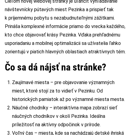
Cieľom novej webovej stránky je uľahčiť vyhľadávanie
návštevnícky pútavých miest Pezinka a prispieť tak
k príjemnému pobytu s nezabudnuteľnými zážitkami.
Prináša komplexné informácie priamo do vrecka každého,
kto chce objavovať krásy Pezinka. Vďaka prehľadnému
usporiadaniu a mobilnej optimalizácii sa užívatelia ľahko
zorientujú v piatich hlavných oblastiach atraktívnych tém.
Čo sa dá nájsť na stránke?
Zaujímavé miesta – pre objavovanie významných
miest, ktoré stojí za to vidieť v Pezinku. Od
historických pamiatok až po významné miesta mesta.
Náučné chodníky – interaktívna mapa zobrazí sieť
náučných chodníkov v okolí Pezinka. Ideálna
príležitosť na aktívny odpočinok v prírode.
Voľný čas – miesta, kde sa nachádzajú detské ihriská