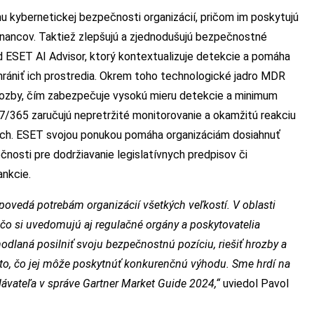
 kybernetickej bezpečnosti organizácií, pričom im poskytujú
nancov. Taktiež zlepšujú a zjednodušujú bezpečnostné
ad ESET AI Advisor, ktorý kontextualizuje detekcie a pomáha
hrániť ich prostredia. Okrem toho technologické jadro MDR
hrozby, čím zabezpečuje vysokú mieru detekcie a minimum
7/365 zaručujú nepretržité monitorovanie a okamžitú reakciu
iach. ESET svojou ponukou pomáha organizáciám dosiahnuť
nosti pre dodržiavanie legislatívnych predpisov či
ankcie.
vedá potrebám organizácií všetkých veľkostí. V oblasti
, čo si uvedomujú aj regulačné orgány a poskytovatelia
odlaná posilniť svoju bezpečnostnú pozíciu, riešiť hrozby a
 to, čo jej môže poskytnúť konkurenčnú výhodu. Sme hrdí na
dávateľa v správe Gartner Market Guide 2024,“
uviedol Pavol