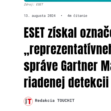
Zdroj: ESET
13. augusta 2024
•
4m čítanie
ESET získal označ
„reprezentatívne
správe Gartner M
riadenej detekcii
Redakcia TOUCHIT