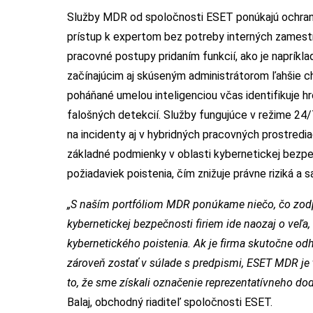
Služby MDR od spoločnosti ESET ponúkajú ochranu
prístup k expertom bez potreby interných zamest
pracovné postupy pridaním funkcií, ako je napríkl
začínajúcim aj skúseným administrátorom ľahšie c
poháňané umelou inteligenciou včas identifikuje 
falošných detekcií. Služby fungujúce v režime 24/
na incidenty aj v hybridných pracovných prostred
základné podmienky v oblasti kybernetickej bezpeč
požiadaviek poistenia, čím znižuje právne riziká a s
„S naším portfóliom MDR ponúkame niečo, čo zodpo
kybernetickej bezpečnosti firiem ide naozaj o veľa
kybernetického poistenia. Ak je firma skutočne odh
zároveň zostať v súlade s predpismi, ESET MDR je
to, že sme získali označenie reprezentatívneho do
Balaj, obchodný riaditeľ spoločnosti ESET.