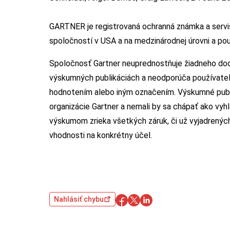
GARTNER je registrovaná ochranná známka a servisn
spoločností v USA a na medzinárodnej úrovni a pou
Spoločnosť Gartner neuprednostňuje žiadneho dod
výskumných publikáciách a neodporúča používateľo
hodnotením alebo iným označením. Výskumné publi
organizácie Gartner a nemali by sa chápať ako vyh
výskumom zrieka všetkých záruk, či už vyjadrenýc
vhodnosti na konkrétny účel.
Nahlásiť chybu