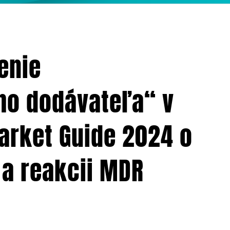
enie
ho dodávateľa“ v
arket Guide 2024 o
 a reakcii MDR