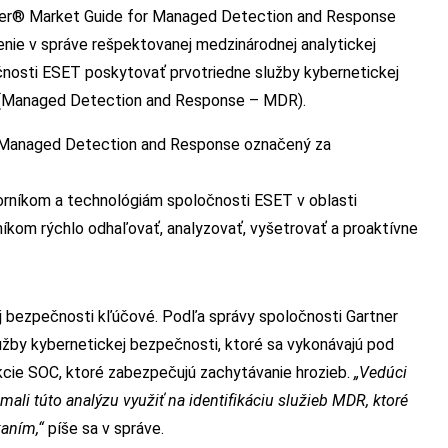
tner® Market Guide for Managed Detection and Response
enie v správe rešpektovanej medzinárodnej analytickej
čnosti ESET poskytovať prvotriedne služby kybernetickej
ie (Managed Detection and Response – MDR).
r Managed Detection and Response označený za
rníkom a technológiám spoločnosti ESET v oblasti
íkom rýchlo odhaľovať, analyzovať, vyšetrovať a proaktívne
 bezpečnosti kľúčové. Podľa správy spoločnosti Gartner
žby kybernetickej bezpečnosti, ktoré sa vykonávajú pod
kcie SOC, ktoré zabezpečujú zachytávanie hrozieb.
„Vedúci
 mali túto analýzu využiť na identifikáciu služieb MDR, ktoré
kaním,“
píše sa v správe.