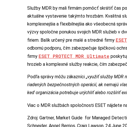
Služby MDR by mali firmám pomôcť skrátiť čas pot
aktuálne vystavenie takýmto hrozbám. Kvalitná služ
komplexnejšia a flexibilnejšia ako všeobecná spr
výzvy spoločne ponukou svojich MDR služieb v dvo
ESET
firiem. Balík určený pre malé a stredné firmy
odbornú podporu, čím zabezpečuje špičkovú ochra
ESET PROTECT MDR Ultimate
firmy
poskytuj
hrozieb a komplexné služby reakcie, čím zabezpeču
Podľa správy môžu zákazníci
„využiť služby MDR n
riadených bezpečnostných operácií, ak nemajú vlast
keď organizácia potrebuje urýchliť alebo rozšíriť e
Viac o MDR službách spoločnosti ESET nájdete n
Zdroj: Gartner, Market Guide for Managed Detect
Schneider, Angel Berrios, Craig Lawson, 24 June 2