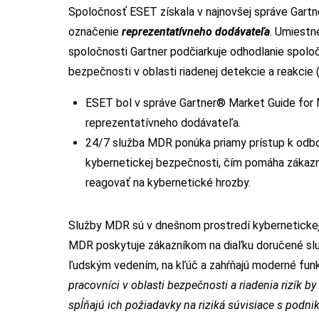
Spoločnosť ESET získala v najnovšej správe Gar
označenie
reprezentatívneho dodávateľa
. Umiestn
spoločnosti Gartner podčiarkuje odhodlanie spolo
bezpečnosti v oblasti riadenej detekcie a reakc
ESET bol v správe Gartner® Market Guide fo
reprezentatívneho dodávateľa.
24/7 služba MDR ponúka priamy prístup k odbo
kybernetickej bezpečnosti, čím pomáha zákazn
reagovať na kybernetické hrozby.
Služby MDR sú v dnešnom prostredí kybernetickej
MDR poskytuje zákazníkom na diaľku doručené slu
ľudským vedením, na kľúč a zahŕňajú moderné fun
pracovníci v oblasti bezpečnosti a riadenia rizík by
spĺňajú ich požiadavky na riziká súvisiace s podni