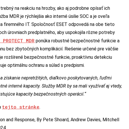
rebný na reakciu na hrozby, ako aj podrobne opísať ich
ba MDR je rýchlejšia ako interné úsilie SOC a je oveľa
áva firemného IT. Spoločnosť ESET odpovedá na obe tieto
ch úrovniach predplatného, aby uspokojila rôzne potreby
 PROTECT MDR
ponúka robustné bezpečnostné funkcie a
nu bez zbytočných komplikácií. Riešenie určené pre väčšie
e rozšírené bezpečnostné funkcie, proaktívnu detekciu
je optimálnu ochranu a súlad s predpismi.
a získanie nepretržitých, diaľkovo poskytovaných, ľuďmi
né interné kapacity. Služby MDR by sa mali využívať aj vtedy,
xistujúce kapacity bezpečnostných operácií.“
tejto stránke
a
.
ion and Response, By Pete Shoard, Andrew Davies, Mitchell
024.