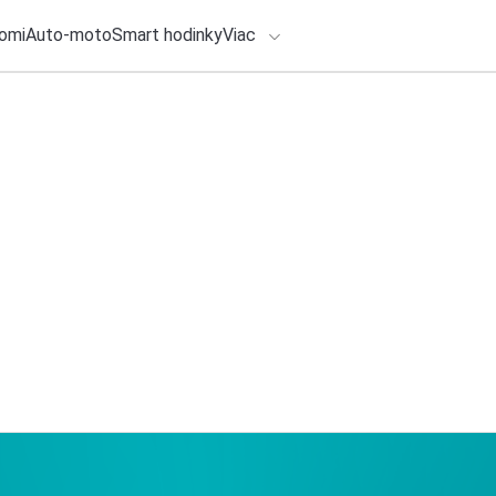
omi
Auto-moto
Smart hodinky
Viac
HLO BY VÁS ZAUJÍMAŤ
lačové správy
ADÁVANIA
27. júla 2026
•
4m
Ľudia chcú od zame
Zadajte frázu pre vyhľadanie
Redakcia TOUCHIT