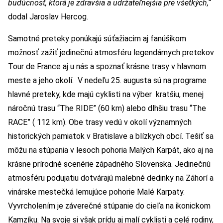
budúcnosť, ktorá je zdravšia a udržateľnejšia pre všetkých,“
dodal Jaroslav Hercog.
Samotné preteky ponúkajú súťažiacim aj fanúšikom
možnosť zažiť jedinečnú atmosféru legendárnych pretekov
Tour de France aj u nás a spoznať krásne trasy v hlavnom
meste a jeho okolí. V nedeľu 25. augusta sú na programe
hlavné preteky, kde majú cyklisti na výber kratšiu, menej
náročnú trasu “The RIDE” (60 km) alebo dlhšiu trasu “The
RACE” ( 112 km). Obe trasy vedú v okolí významných
historických pamiatok v Bratislave a blízkych obcí. Tešiť sa
môžu na stúpania v lesoch pohoria Malých Karpát, ako aj na
krásne prírodné scenérie západného Slovenska. Jedinečnú
atmosféru podujatiu dotvárajú malebné dedinky na Záhorí a
vinárske mestečká lemujúce pohorie Malé Karpaty.
Vyvrcholením je záverečné stúpanie do cieľa na ikonickom
Kamzíku. Na svoje si však prídu aj malí cyklisti a celé rodiny,