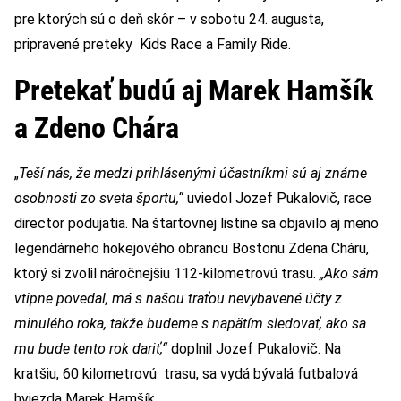
pre ktorých sú o deň skôr – v sobotu 24. augusta,
pripravené preteky Kids Race a Family Ride.
Pretekať budú aj Marek Hamšík
a Zdeno Chára
„
Teší nás, že medzi prihlásenými účastníkmi sú aj známe
osobnosti zo sveta športu,“
uviedol Jozef Pukalovič, race
director podujatia. Na štartovnej listine sa objavilo aj meno
legendárneho hokejového obrancu Bostonu Zdena Cháru,
ktorý si zvolil náročnejšiu 112-kilometrovú trasu.
„Ako sám
vtipne povedal, má s našou traťou nevybavené účty z
minulého roka, takže budeme s napätím sledovať, ako sa
mu bude tento rok dariť,“
doplnil Jozef Pukalovič. Na
kratšiu, 60 kilometrovú trasu, sa vydá bývalá futbalová
hviezda Marek Hamšík.