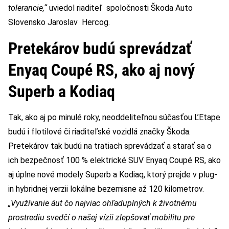
tolerancie,“
uviedol riaditeľ spoločnosti Škoda Auto
Slovensko Jaroslav Hercog.
Pretekárov budú sprevádzať
Enyaq Coupé RS, ako aj nový
Superb a Kodiaq
Tak, ako aj po minulé roky, neoddeliteľnou súčasťou L’Etape
budú i flotilové či riaditeľské vozidlá značky Škoda.
Pretekárov tak budú na tratiach sprevádzať a starať sa o
ich bezpečnosť 100 % elektrické SUV Enyaq Coupé RS, ako
aj úplne nové modely Superb a Kodiaq, ktorý prejde v plug-
in hybridnej verzii lokálne bezemisne až 120 kilometrov.
„Využívanie áut čo najviac ohľaduplných k životnému
prostrediu svedčí o našej vízii zlepšovať mobilitu pre