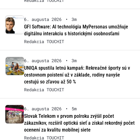
Redakcia TOUCHIT
6. augusta 2026
•
3m
GFI Software: AI technológia MyPersonas umožňuje
digitálnu interakciu s historickými osobnosťami
Redakcia TOUCHIT
6. augusta 2026
•
3m
UNIQA spustila letnú kampaň: Rekreačné športy sú v
cestovnom poistení už v základe, rodiny navyše
cestujú so zľavou až 50 %
Redakcia TOUCHIT
6. augusta 2026
•
5m
Slovak Telekom v prvom polroku zvýšil počet
zákazníkov, rozšíril optickú sieť a získal rekordný počet
ocenení za kvalitu mobilnej siete
Redakcia TOUCHIT