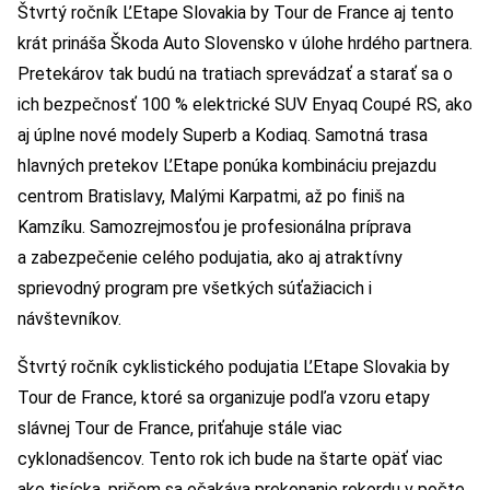
Štvrtý ročník L’Etape Slovakia by Tour de France aj tento
krát prináša Škoda Auto Slovensko v úlohe hrdého partnera.
Pretekárov tak budú na tratiach sprevádzať a starať sa o
ich bezpečnosť 100 % elektrické SUV Enyaq Coupé RS, ako
aj úplne nové modely Superb a Kodiaq. Samotná trasa
hlavných pretekov L’Etape ponúka kombináciu prejazdu
centrom Bratislavy, Malými Karpatmi, až po finiš na
Kamzíku. Samozrejmosťou je profesionálna príprava
a zabezpečenie celého podujatia, ako aj atraktívny
sprievodný program pre všetkých súťažiacich i
návštevníkov.
Štvrtý ročník cyklistického podujatia L’Etape Slovakia by
Tour de France, ktoré sa organizuje podľa vzoru etapy
slávnej Tour de France, priťahuje stále viac
cyklonadšencov. Tento rok ich bude na štarte opäť viac
ako tisícka, pričom sa očakáva prekonanie rekordu v počte