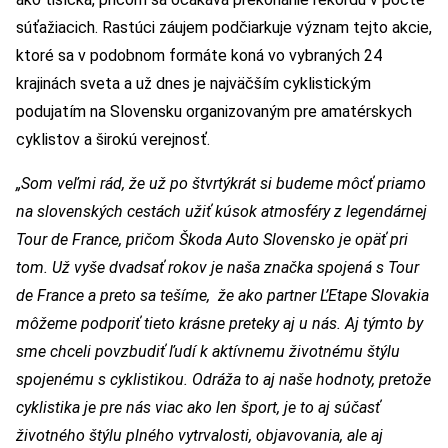
súťažiacich. Rastúci záujem podčiarkuje význam tejto akcie,
ktoré sa v podobnom formáte koná vo vybraných 24
krajinách sveta a už dnes je najväčším cyklistickým
podujatím na Slovensku organizovaným pre amatérskych
cyklistov a širokú verejnosť.
„Som veľmi rád, že už po štvrtýkrát si budeme môcť priamo
na slovenských cestách užiť kúsok atmosféry z legendárnej
Tour de France, pričom Škoda Auto Slovensko je opäť pri
tom. Už vyše dvadsať rokov je naša značka spojená s Tour
de France a preto sa tešíme, že ako partner L’Etape Slovakia
môžeme podporiť tieto krásne preteky aj u nás. Aj týmto by
sme chceli povzbudiť ľudí k aktívnemu životnému štýlu
spojenému s cyklistikou. Odráža to aj naše hodnoty, pretože
cyklistika je pre nás viac ako len šport, je to aj súčasť
životného štýlu plného vytrvalosti, objavovania, ale aj