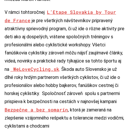
L’Etape Slovakia by Tour
V rámci tohtoročnej
de France
je pre všetkých návštevníkov pripravený
atraktívny sprievodný program, či už ide o rôzne aktivity pre
deti ako aj dospelých, vrátene spoločných tréningov s
profesionálmi alebo cyklistické workshopy. Všetci
fanúšikovia cyklistiky zároveň môžu nájsť zaujímavé články,
videá, novinky a praktické rady týkajúce sa tohto športu aj
WeLoveCycling.sk
na
. Škoda auto Slovensko je už
dlhé roky hrdým partnerom všetkých cyklistov, či už ide o
profesionálov alebo hobby bajkerov, fanúšikov cestnej či
horskej cyklistiky. Spoločnosť zároveň spolu s partnermi
prispieva k bezpečnosti na cestách v najnovšej kampani
Bezpečne a bez somarín
, ktorá je zameraná na
zlepšenie vzájomného rešpektu a tolerancie medzi vodičmi,
cyklistami a chodcami