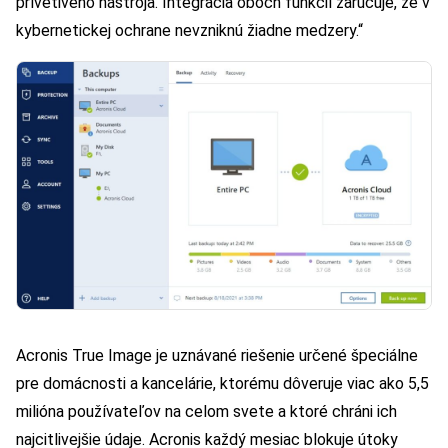
prívetivého nástroja. Integrácia oboch funkcií zaručuje, že v
kybernetickej ochrane nevzniknú žiadne medzery.“
Acronis True Image je uznávané riešenie určené špeciálne
pre domácnosti a kancelárie, ktorému dôveruje viac ako 5,5
milióna používateľov na celom svete a ktoré chráni ich
najcitlivejšie údaje. Acronis každý mesiac blokuje útoky