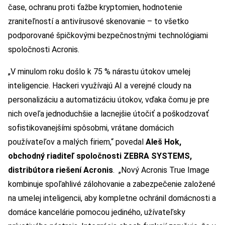
čase, ochranu proti ťažbe kryptomien, hodnotenie
zraniteľností a antivírusové skenovanie – to všetko
podporované špičkovými bezpečnostnými technológiami
spoločnosti Acronis.
„V minulom roku došlo k 75 % nárastu útokov umelej
inteligencie. Hackeri využívajú AI a verejné cloudy na
personalizáciu a automatizáciu útokov, vďaka čomu je pre
nich oveľa jednoduchšie a lacnejšie útočiť a poškodzovať
sofistikovanejšími spôsobmi, vrátane domácich
používateľov a malých firiem,“ povedal
Aleš Hok,
obchodný riaditeľ spoločnosti ZEBRA SYSTEMS,
distribútora riešení Acronis
. „Nový Acronis True Image
kombinuje spoľahlivé zálohovanie a zabezpečenie založené
na umelej inteligencii, aby kompletne ochránil domácnosti a
domáce kancelárie pomocou jediného, užívateľsky