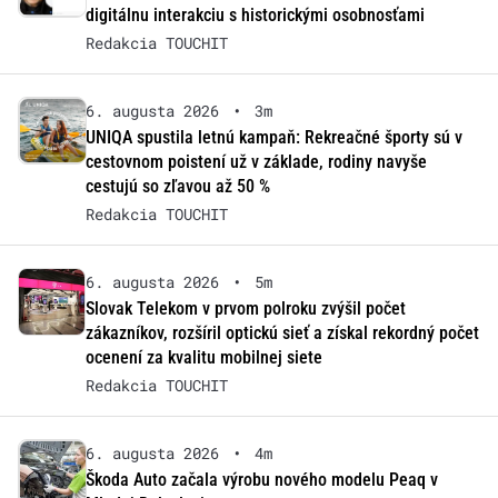
digitálnu interakciu s historickými osobnosťami
Redakcia TOUCHIT
6. augusta 2026
•
3m
UNIQA spustila letnú kampaň: Rekreačné športy sú v
cestovnom poistení už v základe, rodiny navyše
cestujú so zľavou až 50 %
Redakcia TOUCHIT
6. augusta 2026
•
5m
Slovak Telekom v prvom polroku zvýšil počet
zákazníkov, rozšíril optickú sieť a získal rekordný počet
ocenení za kvalitu mobilnej siete
Redakcia TOUCHIT
6. augusta 2026
•
4m
Škoda Auto začala výrobu nového modelu Peaq v