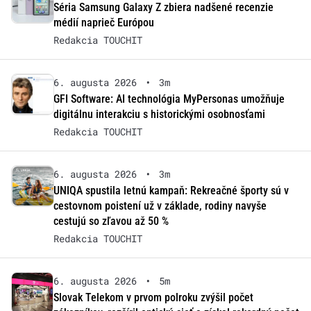
Séria Samsung Galaxy Z zbiera nadšené recenzie
médií naprieč Európou
Redakcia TOUCHIT
6. augusta 2026
•
3m
GFI Software: AI technológia MyPersonas umožňuje
digitálnu interakciu s historickými osobnosťami
Redakcia TOUCHIT
6. augusta 2026
•
3m
UNIQA spustila letnú kampaň: Rekreačné športy sú v
cestovnom poistení už v základe, rodiny navyše
cestujú so zľavou až 50 %
Redakcia TOUCHIT
6. augusta 2026
•
5m
Slovak Telekom v prvom polroku zvýšil počet