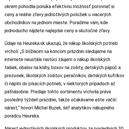
okrem pohodlia ponúka efektívnu možnosť porovnať si
ceny a reálne zľavy jednotlivých položiek u viacerých
obchodníkov na jednom mieste. Poradíme vám, kde
jednoducho nájdete najlepšie ceny a skutočné zľavy.
Údaje na Heureka.sk ukazujú, že nákup školských potrieb
vrcholí. „S blížiacim sa koncom prázdnin sledujeme na
internete neustále rastúci záujem o nákup školských
tašiek, obalov na knihy, boxov na zošity, detských papúč a
prezuviek, školských zošitov, peračníkov, detských kufríkov
či náplní do písacích potrieb, v niektorých prípadoch až
päťnásobne. Predaje tohto sortimentu vrcholia práve
posledný týždeň prázdnin, takže očakávame ešte väčší
nárast,” hovorí Michal Buzek, šéf analytikov nákupného
poradcu Heureka.
Nárast jednotlivých školských produktov za posledných 30