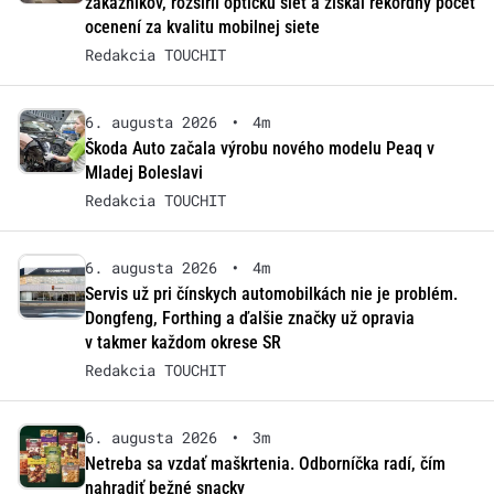
zákazníkov, rozšíril optickú sieť a získal rekordný počet
ocenení za kvalitu mobilnej siete
Redakcia TOUCHIT
6. augusta 2026
•
4m
Škoda Auto začala výrobu nového modelu Peaq v
Mladej Boleslavi
Redakcia TOUCHIT
6. augusta 2026
•
4m
Servis už pri čínskych automobilkách nie je problém.
Dongfeng, Forthing a ďalšie značky už opravia
v takmer každom okrese SR
Redakcia TOUCHIT
6. augusta 2026
•
3m
Netreba sa vzdať maškrtenia. Odborníčka radí, čím
nahradiť bežné snacky