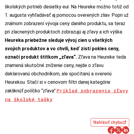
školských potrieb desiatky eur. Na Heureke možno totiž od
1. augusta vyhľadávať aj pomocou overených zliav. Popri už
známom zobrazení vývoja ceny daného produktu, sa teraz
pri zlacnených produktoch zobrazujú aj zľavy a ich výška.
Heureka priebežne sleduje vývoj cien u všetkých
svojich produktov a vo chvíli, keď zistí pokles ceny,
označí produkt štítkom „zľava“.
Zľava na Heureke teda
znamená skutočné zníženie ceny, nejde o zľavu
deklarovanú obchodníkom, ale spočítanú a overenú
Heurekou. Stačí si v cenovom filtri danej kategórie
Príklad zobrazenia zľavy
zakliknúť políčko “zľava”.
na školské tašky
Nahlásiť chybu