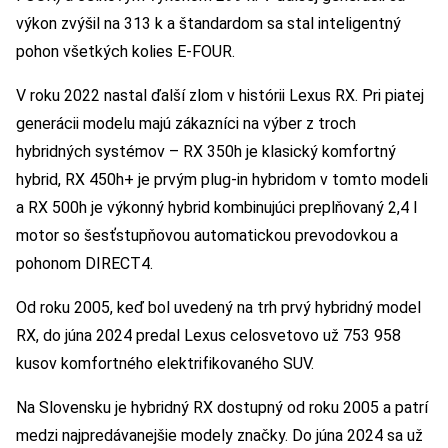
výkon zvýšil na 313 k a štandardom sa stal inteligentný
pohon všetkých kolies E-FOUR.
V roku 2022 nastal ďalší zlom v histórii Lexus RX. Pri piatej
generácii modelu majú zákazníci na výber z troch
hybridných systémov – RX 350h je klasický komfortný
hybrid, RX 450h+ je prvým plug-in hybridom v tomto modeli
a RX 500h je výkonný hybrid kombinujúci preplňovaný 2,4 l
motor so šesťstupňovou automatickou prevodovkou a
pohonom DIRECT4.
Od roku 2005, keď bol uvedený na trh prvý hybridný model
RX, do júna 2024 predal Lexus celosvetovo už 753 958
kusov komfortného elektrifikovaného SUV.
Na Slovensku je hybridný RX dostupný od roku 2005 a patrí
medzi najpredávanejšie modely značky. Do júna 2024 sa už