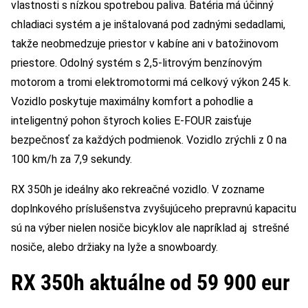
vlastnosti s nízkou spotrebou paliva. Batéria má účinný
chladiaci systém a je inštalovaná pod zadnými sedadlami,
takže neobmedzuje priestor v kabíne ani v batožinovom
priestore. Odolný systém s 2,5-litrovým benzínovým
motorom a tromi elektromotormi má celkový výkon 245 k.
Vozidlo poskytuje maximálny komfort a pohodlie a
inteligentný pohon štyroch kolies E-FOUR zaisťuje
bezpečnosť za každých podmienok. Vozidlo zrýchli z 0 na
100 km/h za 7,9 sekundy.
RX 350h je ideálny ako rekreačné vozidlo. V zozname
doplnkového príslušenstva zvyšujúceho prepravnú kapacitu
sú na výber nielen nosiče bicyklov ale napríklad aj strešné
nosiče, alebo držiaky na lyže a snowboardy.
RX 350h aktuálne od 59 900 eur