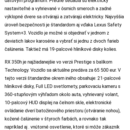
dátovým programom. Predné sedadlá sú elektricky
nastaviteľné a vyhrievané v ôsmich smeroch a zadné
výklopné dvere sa otvárajú a zatvárajú elektricky. Najvyššia
úroveň bezpečnosti je štandardom aj vďaka Lexus Safety
System+3. Vozidlo je možné si objednať v jednom z
deviatich lakov karosérie a vybrať si jednu z dvoch farieb
čalúnenia. Taktiež má 19-palcové hliníkové disky kolies.
RX 350h je najžiadanejšie vo verzii Prestige s balíkom
Technology. Vozidlo sa aktuálne predáva za 65 500 eur. V
tejto verzii štandardne okrem iného obsahuje: 21-palcové
hliníkové disky, Full LED svetlomety, parkovaciu kameru s
360-stupňovým výhľadom okolo auta, vyhrievaný volant,
10-palcový HUD displej na čelnom skle, elektronické
ovládanie dverí batožinového priestoru (otváranie nohou),
kožené čalúnenie v štyroch farbách, a rovnako tak
napríklad aj . vnútorné osvetlenie, ktoré si môže zákazník