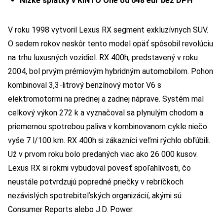
Nízke splátky v KINTO One od 648 eur bez DPH
V roku 1998 vytvoril Lexus RX segment exkluzívnych SUV.
O sedem rokov neskôr tento model opäť spôsobil revolúciu
na trhu luxusných vozidiel. RX 400h, predstavený v roku
2004, bol prvým prémiovým hybridným automobilom. Pohon
kombinoval 3,3-litrový benzínový motor V6 s
elektromotormi na prednej a zadnej náprave. Systém mal
celkový výkon 272 k a vyznačoval sa plynulým chodom a
priemernou spotrebou paliva v kombinovanom cykle niečo
vyše 7 l/100 km. RX 400h si zákazníci veľmi rýchlo obľúbili.
Už v prvom roku bolo predaných viac ako 26 000 kusov.
Lexus RX si rokmi vybudoval povesť spoľahlivosti, čo
neustále potvrdzujú popredné priečky v rebríčkoch
nezávislých spotrebiteľských organizácií, akými sú
Consumer Reports alebo J.D. Power.