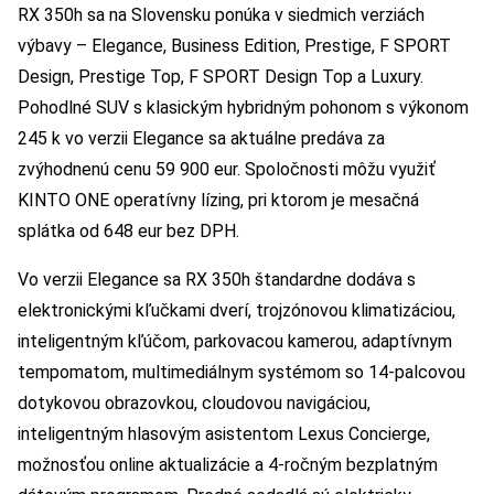
RX 350h sa na Slovensku ponúka v siedmich verziách
výbavy – Elegance, Business Edition, Prestige, F SPORT
Design, Prestige Top, F SPORT Design Top a Luxury.
Pohodlné SUV s klasickým hybridným pohonom s výkonom
245 k vo verzii Elegance sa aktuálne predáva za
zvýhodnenú cenu 59 900 eur. Spoločnosti môžu využiť
KINTO ONE operatívny lízing, pri ktorom je mesačná
splátka od 648 eur bez DPH.
Vo verzii Elegance sa RX 350h štandardne dodáva s
elektronickými kľučkami dverí, trojzónovou klimatizáciou,
inteligentným kľúčom, parkovacou kamerou, adaptívnym
tempomatom, multimediálnym systémom so 14-palcovou
dotykovou obrazovkou, cloudovou navigáciou,
inteligentným hlasovým asistentom Lexus Concierge,
možnosťou online aktualizácie a 4-ročným bezplatným