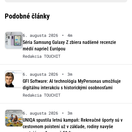
Podobné články
6. augusta 2026
•
4m
Séria Samsung Galaxy Z zbiera nadšené recenzie
médií naprieč Európou
Redakcia TOUCHIT
6. augusta 2026
•
3m
GFI Software: AI technológia MyPersonas umožňuje
digitálnu interakciu s historickými osobnosťami
Redakcia TOUCHIT
6. augusta 2026
•
3m
UNIQA spustila letnú kampaň: Rekreačné športy sú v
cestovnom poistení už v základe, rodiny navyše