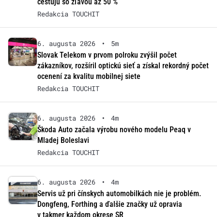
cestujú so zľavou až 50 %
Redakcia TOUCHIT
6. augusta 2026
•
5m
Slovak Telekom v prvom polroku zvýšil počet
zákazníkov, rozšíril optickú sieť a získal rekordný počet
ocenení za kvalitu mobilnej siete
Redakcia TOUCHIT
6. augusta 2026
•
4m
Škoda Auto začala výrobu nového modelu Peaq v
Mladej Boleslavi
Redakcia TOUCHIT
6. augusta 2026
•
4m
Servis už pri čínskych automobilkách nie je problém.
Dongfeng, Forthing a ďalšie značky už opravia
v takmer každom okrese SR