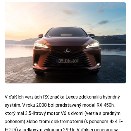
V ďalších verziách RX značka Lexus zdokonalila hybridný
systém. V roku 2008 bol predstavený model RX 450h,
ktorý mal 3,5-litrový motor V6 s dvomi (verzia s predným
pohonom) alebo tromi elektromotormi (s pohonom 4×4 E-
FOUR) a celkovým výkonom 299 k. V ďalšej generácii sa