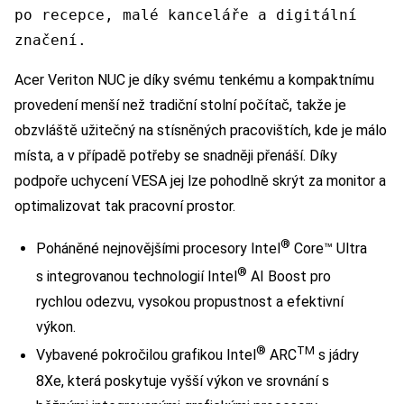
po recepce, malé kanceláře a digitální
značení.
Acer Veriton NUC je díky svému tenkému a kompaktnímu
provedení menší než tradiční stolní počítač, takže je
obzvláště užitečný na stísněných pracovištích, kde je málo
místa, a v případě potřeby se snadněji přenáší. Díky
podpoře uchycení VESA jej lze pohodlně skrýt za monitor a
optimalizovat tak pracovní prostor.
®
Poháněné nejnovějšími procesory Intel
Core™ Ultra
®
s integrovanou technologií Intel
AI Boost pro
rychlou odezvu, vysokou propustnost a efektivní
výkon.
®
TM
Vybavené pokročilou grafikou Intel
ARC
s jádry
8Xe, která poskytuje vyšší výkon ve srovnání s