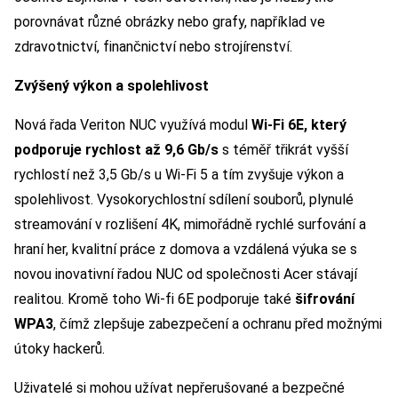
porovnávat různé obrázky nebo grafy, například ve
zdravotnictví, finančnictví nebo strojírenství.
Zvýšený výkon a spolehlivost
Nová řada Veriton NUC využívá modul
Wi-Fi 6E, který
podporuje rychlost až 9,6 Gb/s
s téměř třikrát vyšší
rychlostí než 3,5 Gb/s u Wi-Fi 5 a tím zvyšuje výkon a
spolehlivost. Vysokorychlostní sdílení souborů, plynulé
streamování v rozlišení 4K, mimořádně rychlé surfování a
hraní her, kvalitní práce z domova a vzdálená výuka se s
novou inovativní řadou NUC od společnosti Acer stávají
realitou. Kromě toho Wi-fi 6E podporuje také
šifrování
WPA3
, čímž zlepšuje zabezpečení a ochranu před možnými
útoky hackerů.
Uživatelé si mohou užívat nepřerušované a bezpečné