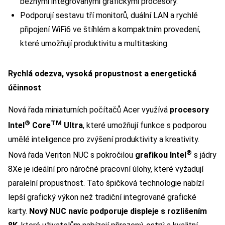
běžnými integrovanými grafickými procesory.
Podporují sestavu tří monitorů, duální LAN a rychlé
připojení WiFi6 ve štíhlém a kompaktním provedení,
které umožňují produktivitu a multitasking.
Rychlá odezva, vysoká propustnost a energetická
účinnost
Nová řada miniaturních počítačů Acer využívá
procesory
®
TM
Intel
Core
Ultra
, které umožňují funkce s podporou
umělé inteligence pro zvýšení produktivity a kreativity.
®
Nová řada Veriton NUC s pokročilou
grafikou
Intel
s jádry
8Xe je ideální pro náročné pracovní úlohy, které vyžadují
paralelní propustnost. Tato špičková technologie nabízí
lepší grafický výkon než tradiční integrované grafické
karty.
Nový NUC navíc podporuje displeje s rozlišením