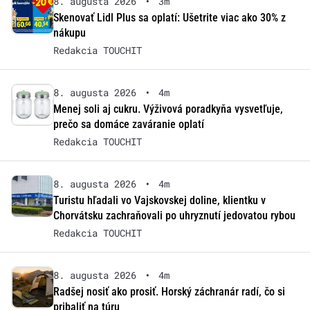
8. augusta 2026
•
3m
Skenovať Lidl Plus sa oplatí: Ušetrite viac ako 30% z
nákupu
Redakcia TOUCHIT
8. augusta 2026
•
4m
Menej soli aj cukru. Výživová poradkyňa vysvetľuje,
prečo sa domáce zaváranie oplatí
Redakcia TOUCHIT
8. augusta 2026
•
4m
Turistu hľadali vo Vajskovskej doline, klientku v
Chorvátsku zachraňovali po uhryznutí jedovatou rybou
Redakcia TOUCHIT
8. augusta 2026
•
4m
Radšej nosiť ako prosiť. Horský záchranár radí, čo si
pribaliť na túru