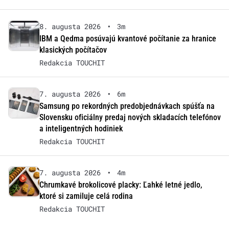
8. augusta 2026
•
3m
IBM a Qedma posúvajú kvantové počítanie za hranice
klasických počítačov
Redakcia TOUCHIT
7. augusta 2026
•
6m
Samsung po rekordných predobjednávkach spúšťa na
Slovensku oficiálny predaj nových skladacích telefónov
a inteligentných hodiniek
Redakcia TOUCHIT
7. augusta 2026
•
4m
Chrumkavé brokolicové placky: Ľahké letné jedlo,
ktoré si zamiluje celá rodina
Redakcia TOUCHIT