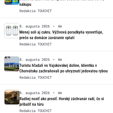
nákupu
Redakcia TOUCHIT
8. augusta 2026
•
4m
Menej soli aj cukru. Výživová poradkyňa vysvetľuje,
prečo sa domáce zaváranie oplatí
Redakcia TOUCHIT
8. augusta 2026
•
4m
Turistu hľadali vo Vajskovskej doline, klientku v
Chorvátsku zachraňovali po uhryznutí jedovatou rybou
Redakcia TOUCHIT
8. augusta 2026
•
4m
Radšej nosiť ako prosiť. Horský záchranár radí, čo si
pribaliť na túru
Redakcia TOUCHIT