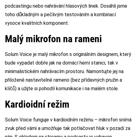
podcastingu nebo nahrávání hlasových linek. Dosáhli jsme
toho důkladným a pečlivým testováním a kombinací
vysoce kvalitních komponent.
Malý mikrofon na rameni
Solum Voice je malý mikrofon s originálním designem, který
bude vypadat dobře jak na domácí herní stanici, tak v
minimalistickém nahrávacím prostoru. Namontujte jej na
přiložené nastavitelné rameno (bez přídavných pružin a
klíčů) a užijte si pohodlí komunikace i na malém stole.
Kardioidní režim
Solum Voice funguje v kardioidním režimu – mikrofon snímá
zvuk před vámi a umožňuje tak potlačovat hluk v pozadí za
ním. S ohledem na streamy a podcasty je vybaven