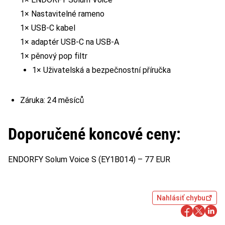
1× Nastavitelné rameno
1× USB-C kabel
1× adaptér USB-C na USB-A
1× pěnový pop filtr
1× Uživatelská a bezpečnostní příručka
Záruka: 24 měsíců
Doporučené koncové ceny:
ENDORFY Solum Voice S (EY1B014) – 77 EUR
Nahlásiť chybu