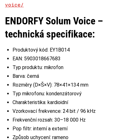
voice/
ENDORFY Solum Voice –
technická specifikace:
Produktový kód: EY1B014
EAN: 5903018667683
Typ produktu: mikrofon
Barva: černá
Rozměry (D×Š×V): 78×41×134 mm
Typ mikrofonu: kondenzátorový
Charakteristika: kardioidní
Vzorkovací frekvence: 24 bit / 96 kHz
Frekvenční rozsah: 30–18 000 Hz
Pop filtr: interní a externí
Způsob uchycení: rameno