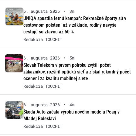
6. augusta 2026
•
3m
UNIQA spustila letnú kampaň: Rekreačné športy sú v
cestovnom poistení už v základe, rodiny navyše
cestujú so zľavou až 50 %
Redakcia TOUCHIT
6. augusta 2026
•
5m
Slovak Telekom v prvom polroku zvýšil počet
zákazníkov, rozšíril optickú sieť a získal rekordný počet
ocenení za kvalitu mobilnej siete
Redakcia TOUCHIT
6. augusta 2026
•
4m
Škoda Auto začala výrobu nového modelu Peaq v
Mladej Boleslavi
Redakcia TOUCHIT