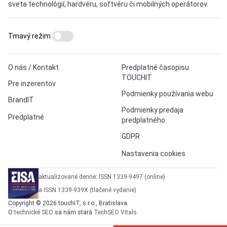
sveta technológií, hardvéru, softvéru či mobilných operátorov.
Tmavý režim
O nás / Kontakt
Predplatné časopisu
TOUCHIT
Pre inzerentov
Podmienky používania webu
BrandIT
Podmienky predaja
Predplatné
predplatného
GDPR
Nastavenia cookies
aktualizované denne: ISSN 1339-9497 (online)
a ISSN 1339-939X (tlačené vydanie)
Copyright © 2026 touchIT, s.r.o., Bratislava.
O
technické SEO
sa nám stará
TechSEO Vitals
.