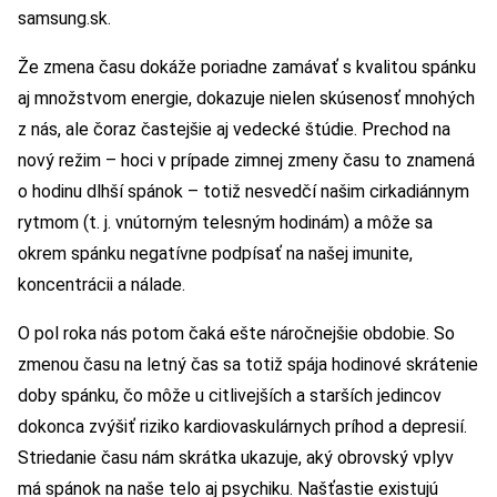
samsung.sk.
Že zmena času dokáže poriadne zamávať s kvalitou spánku
aj množstvom energie, dokazuje nielen skúsenosť mnohých
z nás, ale čoraz častejšie aj vedecké štúdie. Prechod na
nový režim – hoci v prípade zimnej zmeny času to znamená
o hodinu dlhší spánok – totiž nesvedčí našim cirkadiánnym
rytmom (t. j. vnútorným telesným hodinám) a môže sa
okrem spánku negatívne podpísať na našej imunite,
koncentrácii a nálade.
O pol roka nás potom čaká ešte náročnejšie obdobie. So
zmenou času na letný čas sa totiž spája hodinové skrátenie
doby spánku, čo môže u citlivejších a starších jedincov
dokonca zvýšiť riziko kardiovaskulárnych príhod a depresií.
Striedanie času nám skrátka ukazuje, aký obrovský vplyv
má spánok na naše telo aj psychiku. Našťastie existujú