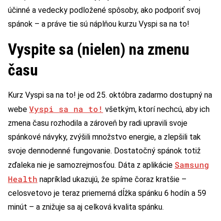
účinné a vedecky podložené spôsoby, ako podporiť svoj
spánok – a práve tie sú náplňou kurzu Vyspi sa na to!
Vyspite sa (nielen) na zmenu
času
Kurz Vyspi sa na to! je od 25. októbra zadarmo dostupný na
Vyspi sa na to!
webe
všetkým, ktorí nechcú, aby ich
zmena času rozhodila a zároveň by radi upravili svoje
spánkové návyky, zvýšili množstvo energie, a zlepšili tak
svoje dennodenné fungovanie. Dostatočný spánok totiž
Samsung
zďaleka nie je samozrejmosťou. Dáta z aplikácie
Health
napríklad ukazujú, že spíme čoraz kratšie –
celosvetovo je teraz priemerná dĺžka spánku 6 hodín a 59
minút – a znižuje sa aj celková kvalita spánku.