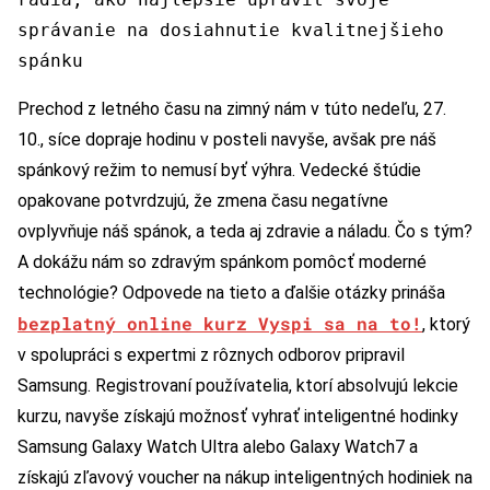
správanie na dosiahnutie kvalitnejšieho
spánku
Prechod z letného času na zimný nám v túto nedeľu, 27.
10., síce dopraje hodinu v posteli navyše, avšak pre náš
spánkový režim to nemusí byť výhra. Vedecké štúdie
opakovane potvrdzujú, že zmena času negatívne
ovplyvňuje náš spánok, a teda aj zdravie a náladu. Čo s tým?
A dokážu nám so zdravým spánkom pomôcť moderné
technológie? Odpovede na tieto a ďalšie otázky prináša
bezplatný online kurz Vyspi sa na to!
, ktorý
v spolupráci s expertmi z rôznych odborov pripravil
Samsung. Registrovaní používatelia, ktorí absolvujú lekcie
kurzu, navyše získajú možnosť vyhrať inteligentné hodinky
Samsung Galaxy Watch Ultra alebo Galaxy Watch7 a
získajú zľavový voucher na nákup inteligentných hodiniek na