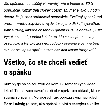
„So spánkom vo väčšej či menšej miere bojuje až 80 %
populácie. Každý tretí človek potom spí menej ako 6 hodín
denne, čo je znak spánkovej deprivácie. Kvalitný spánok má
pritom mnoho aspektov, nejde iba o jeho dĺžku,“ vysvetľuje
Petr Ludwig
, lektor a obsahový garant kurzu a dodáva: „Kurz
Vyspi sa na to! ponúka každému, kto sa zaujíma o svoje
psychické a fyzické zdravie, vedecky overené a účinné tipy,
ako v noci lepšie spať – a teda cez deň lepšie fungovať.“
Všetko, čo ste chceli vedieť
o spánku
Kurz Vyspi sa na to! tvorí celkom 12 tematických video
lekcií. Tie sa zameriavajú na široké spektrum oblastí, ktoré
súvisia so spaním. Vo videách tak porozprávajú napríklad
Petr Ludwig
(o tom, ako spánok súvisí s energiou a koľko