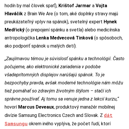
hodín by mal človek spať),
Krištof Jarmar
a
Vojta
Hlaváčik
z Brain We Are (o tom, aké doplnky stravy majú
preukázateľný vplyv na spánok), svetelný expert
Hynek
Medřický
(o prepojení spánku a svetla) alebo medicínska
antropologička
Lenka Medvecová Tinková
(o spôsoboch,
ako podporiť spánok u malých detí).
„Zaujímavou témou je súvislosť spánku a technológií. Často
počujeme, ako elektronické zariadenia v podobe
všadeprítomných displejov narúšajú spánok. To je
bezpochyby pravda, avšak moderné technológie nám môžu
tiež pomáhať so zdravým životným štýlom – stačí ich
správne používať. Aj tomu sa venuje jedna z lekcií kurzu,“
hovorí
Marcus Deveaux
, produktový manažér mobilnej
dát
divízie Samsung Electronics Czech and Slovak. Z
Samsungu
okrem iného vyplýva, že počet ľudí, ktorí