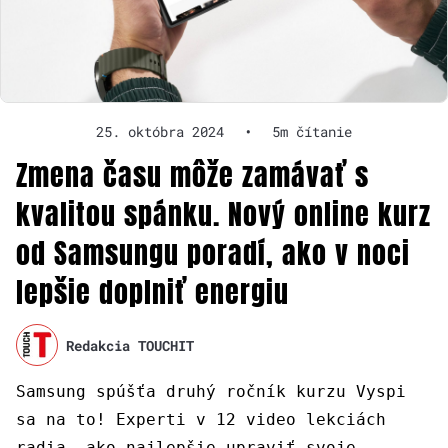
25. októbra 2024
•
5m čítanie
Zmena času môže zamávať s
kvalitou spánku. Nový online kurz
od Samsungu poradí, ako v noci
lepšie doplniť energiu
Redakcia TOUCHIT
Samsung spúšťa druhý ročník kurzu Vyspi
sa na to! Experti v 12 video lekciách
radia, ako najlepšie upraviť svoje