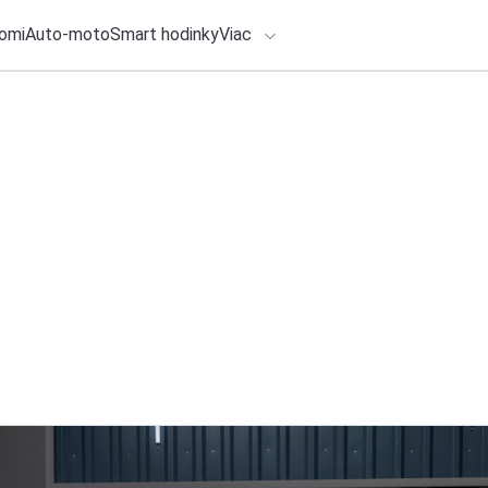
omi
Auto-moto
Smart hodinky
Viac
HLO BY VÁS ZAUJÍMAŤ
lačové správy
28. júla 2026
•
4m
ADÁVANIA
BMW prináša moder
Pictures „Spider-
Zadajte frázu pre vyhľadanie
Redakcia TOUCHIT