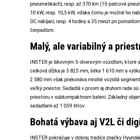
pneumatikách), resp. až 370 km (15-palcové pneum
10 kW, resp. 10,5 kW, vďaka čomu je možné ho nabi
DC nabíjaní, resp. 4 hodiny a 35 minút pri pomalš
čerpadlom.
Malý, ale variabilný a pries
INSTER je šikovným 5-dverovým vozidlom, ktoré 
celková dĺžka je 3 825 mm, šírka 1 610 mm a výšk
2 580 mm však prekonáva mnohé vozidlá segmentu
veľký priestor. Sedadlá v prvom aj druhom rade s
priestoru v subkompaktnom balení. Základný objem 
sedadlami až 1 059 litrov.
Bohatá výbava aj V2L či di
INSTER pokračuje v dobrej tradícii značky Hyunda