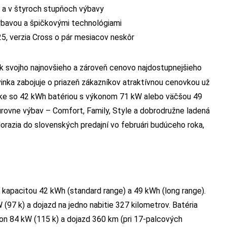
e a v štyroch stupňoch výbavy
ýbavou a špičkovými technológiami
25, verzia Cross o pár mesiacov neskôr
ík svojho najnovšieho a zároveň cenovo najdostupnejšieho
inka zabojuje o priazeň zákazníkov atraktívnou cenovkou už
uke so 42 kWh batériou s výkonom 71 kW alebo väčšou 49
úrovne výbav – Comfort, Family, Style a dobrodružne ladená
orazia do slovenských predajní vo februári budúceho roka,
kapacitou 42 kWh (standard range) a 49 kWh (long range).
(97 k) a dojazd na jedno nabitie 327 kilometrov. Batéria
n 84 kW (115 k) a dojazd 360 km (pri 17-palcových