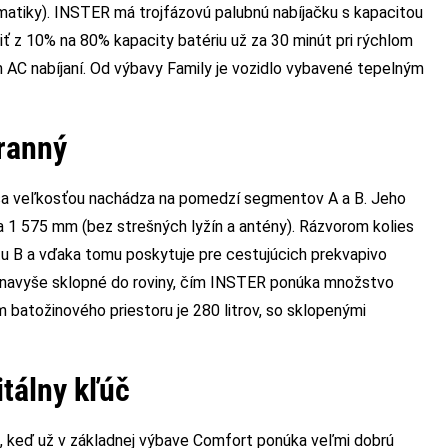
atiky). INSTER má trojfázovú palubnú nabíjačku s kapacitou
ť z 10% na 80% kapacity batériu už za 30 minút pri rýchlom
om AC nabíjaní. Od výbavy Family je vozidlo vybavené tepelným
tranný
sa veľkosťou nachádza na pomedzí segmentov A a B. Jeho
a 1 575 mm (bez strešných lyžín a antény). Rázvorom kolies
 B a vďaka tomu poskytuje pre cestujúcich prekvapivo
ú navyše sklopné do roviny, čím INSTER ponúka množstvo
batožinového priestoru je 280 litrov, so sklopenými
gitálny kľúč
i, keď už v základnej výbave Comfort ponúka veľmi dobrú