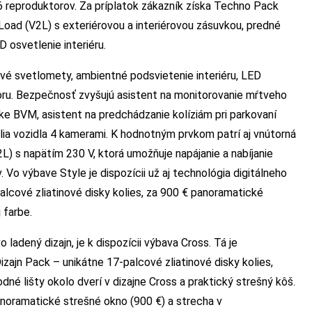
6 reproduktorov. Za príplatok zákazník získa Techno Pack
-Load (V2L) s exteriérovou a interiérovou zásuvkou, predné
 osvetlenie interiéru.
ové svetlomety, ambientné podsvietenie interiéru, LED
toru. Bezpečnosť zvyšujú asistent na monitorovanie mŕtveho
ke BVM, asistent na predchádzanie kolíziám pri parkovaní
a vozidla 4 kamerami. K hodnotným prvkom patrí aj vnútorná
L) s napätím 230 V, ktorá umožňuje napájanie a nabíjanie
Vo výbave Style je dispozícii už aj technológia digitálneho
alcové zliatinové disky kolies, za 900 € panoramatické
 farbe.
 ladený dizajn, je k dispozícii výbava Cross. Tá je
zajn Pack – unikátne 17-palcové zliatinové disky kolies,
dné lišty okolo dverí v dizajne Cross a praktický strešný kôš.
noramatické strešné okno (900 €) a strecha v