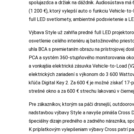
spolujazdca a držiak na dáždnik. Audiosústava má 
(1 200 €), ktorý vylepší auto o funkciu Vehicle-to
full LED svetlomety, ambientné podsvietenie a LED
Výbava Style už zahŕňa predné full LED projektor
osvetlenie celého interiéru aj batožinového pries
uhla BCA s premietaním obrazu na prístrojovej dos
PCA a systém 360-stupňového monitorovania okoli
a vonkajšia elektrická zásuvka Vehicle-to-Load (V2
elektrických zariadení s výkonom do 3 600 Wattov. 
kľúča Digital Key 2. Za 600 € je možné získať 17-p
strešné okno a za 600 € strechu lakovanú v čiernej
Pre zákazníkov, ktorým sa páči drsnejší, outdoorovo
nadstavbou výbavy Style a navyše prináša Cross Di
špeciálny dizajn predného a zadného nárazníka, spo
K príplatkovým vylepšeniam výbavy Cross patrí pa