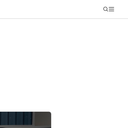
Nájsť
nú mobilitu do filmu spoločnosti Sony
Man™: Brand New Day“