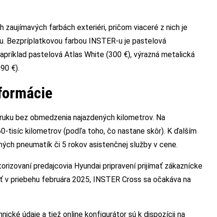
zaujímavých farbách exteriéri, pričom viaceré z nich je
u. Bezpríplatkovou farbou INSTER-u je pastelová
Napríklad pastelová Atlas White (300 €), výrazná metalická
(590 €).
nformácie
ruku bez obmedzenia najazdených kilometrov. Na
0-tisíc kilometrov (podľa toho, čo nastane skôr). K ďalším
ných pneumatík či 5 rokov asistenčnej služby v cene.
rizovaní predajcovia Hyundai pripravení prijímať zákaznícke
ziť v priebehu februára 2025, INSTER Cross sa očakáva na
ické údaje a tiež online konfigurátor sú k dispozícii na