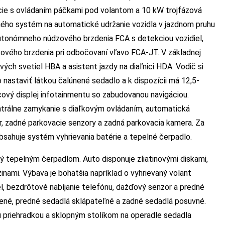
cie s ovládaním páčkami pod volantom a 10 kW trojfázová
ného systém na automatické udržanie vozidla v jazdnom pruhu
utonómneho núdzového brzdenia FCA s detekciou vozidiel,
ového brzdenia pri odbočovaní vľavo FCA-JT. V základnej
ých svetiel HBA a asistent jazdy na diaľnici HDA. Vodič si
nastaviť látkou čalúnené sedadlo a k dispozícii má 12,5-
cový displej infotainmentu so zabudovanou navigáciou.
ntrálne zamykanie s diaľkovým ovládaním, automatická
r, zadné parkovacie senzory a zadná parkovacia kamera. Za
 obsahuje systém vyhrievania batérie a tepelné čerpadlo.
 tepelným čerpadlom. Auto disponuje zliatinovými diskami,
nami. Výbava je bohatšia napríklad o vyhrievaný volant
, bezdrôtové nabíjanie telefónu, dažďový senzor a predné
ené, predné sedadlá sklápateľné a zadné sedadlá posuvné.
 priehradkou a sklopným stolíkom na operadle sedadla