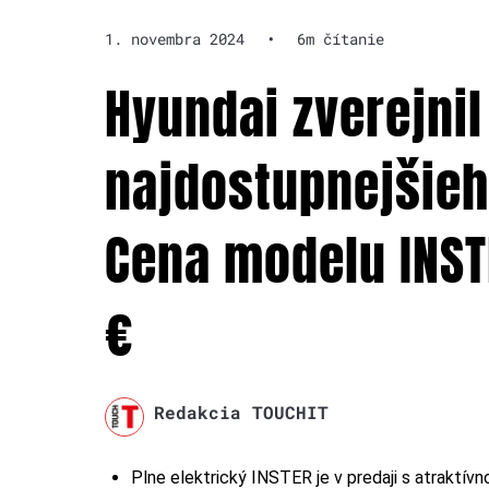
1. novembra 2024
•
6m čítanie
Hyundai zverejni
najdostupnejšieh
Cena modelu INST
€
Redakcia TOUCHIT
Plne elektrický INSTER je v predaji s atraktí