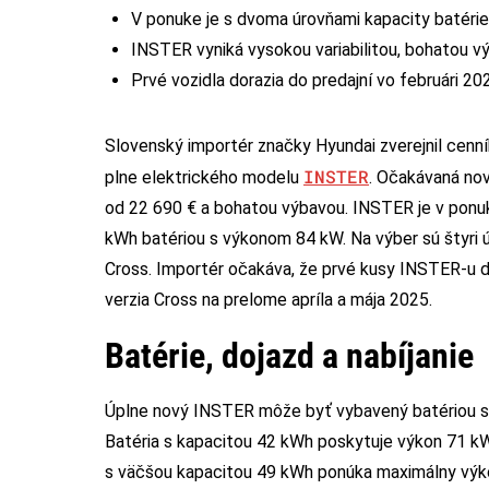
V ponuke je s dvoma úrovňami kapacity batéri
INSTER vyniká vysokou variabilitou, bohatou v
Prvé vozidla dorazia do predajní vo februári 20
Slovenský importér značky Hyundai zverejnil cenn
INSTER
plne elektrického modelu
. Očakávaná nov
od 22 690 € a bohatou výbavou. INSTER je v pon
kWh batériou s výkonom 84 kW. Na výber sú štyri 
Cross. Importér očakáva, že prvé kusy INSTER-u d
verzia Cross na prelome apríla a mája 2025.
Batérie, dojazd a nabíjanie
Úplne nový INSTER môže byť vybavený batériou s 
Batéria s kapacitou 42 kWh poskytuje výkon 71 kW 
s väčšou kapacitou 49 kWh ponúka maximálny výko