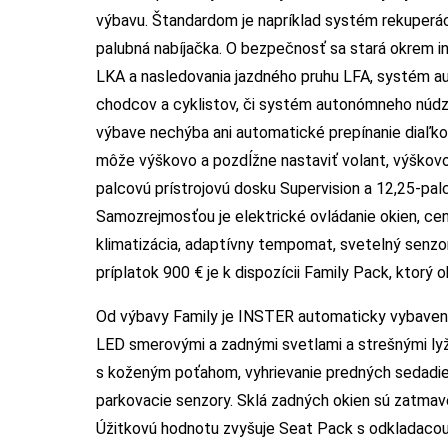
výbavu. Štandardom je napríklad systém rekuperá
palubná nabíjačka. O bezpečnosť sa stará okrem i
LKA a nasledovania jazdného pruhu LFA, systém a
chodcov a cyklistov, či systém autonómneho núdz
výbave nechýba ani automatické prepínanie diaľkov
môže výškovo a pozdĺžne nastaviť volant, výškovo 
palcovú prístrojovú dosku Supervision a 12,25-pal
Samozrejmosťou je elektrické ovládanie okien, ce
klimatizácia, adaptívny tempomat, svetelný senzo
príplatok 900 € je k dispozícii Family Pack, ktorý
Od výbavy Family je INSTER automaticky vybavený
LED smerovými a zadnými svetlami a strešnými lyži
s koženým poťahom, vyhrievanie predných sedadiel
parkovacie senzory. Sklá zadných okien sú zatmav
Úžitkovú hodnotu zvyšuje Seat Pack s odkladacou