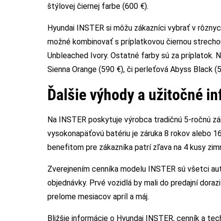
štýlovej čiernej farbe (600 €).
Hyundai INSTER si môžu zákazníci vybrať v rôznych 
možné kombinovať s príplatkovou čiernou strecho
Unbleached Ivory. Ostatné farby sú za príplatok. 
Sienna Orange (590 €), či perleťová Abyss Black 
Ďalšie výhody a užitočné i
Na INSTER poskytuje výrobca tradičnú 5-ročnú zá
vysokonapäťovú batériu je záruka 8 rokov alebo 16
benefitom pre zákazníka patrí zľava na 4 kusy zim
Zverejnením cenníka modelu INSTER sú všetci auto
objednávky. Prvé vozidlá by mali do predajní dora
prelome mesiacov apríl a máj.
Bližšie informácie o Hyundai INSTER, cenník a techn