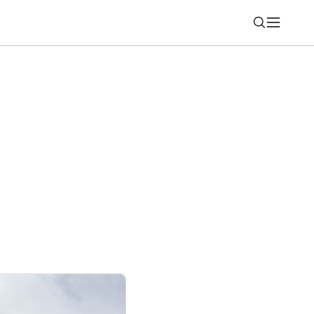
Nájsť
„Final Edition“ pre Mercedes-AMG A 45 S
 objednať