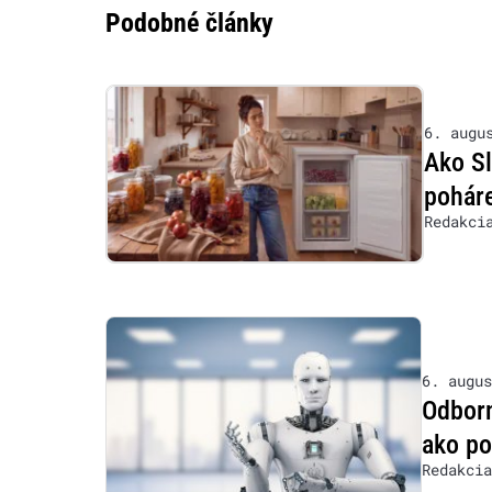
Podobné články
6. augu
Ako S
poháre
Redakci
6. augus
Odborn
ako po
Redakcia