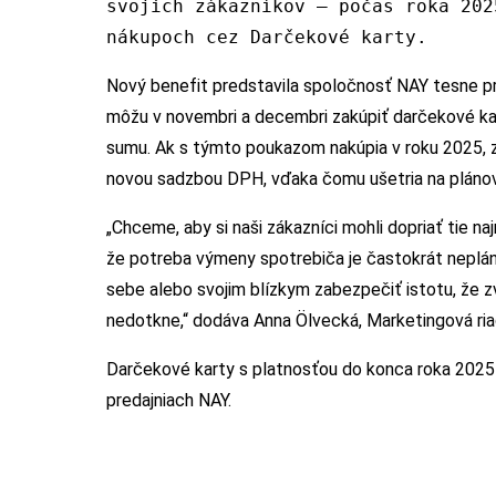
svojich zákazníkov – počas roka 202
nákupoch cez Darčekové karty.
Nový benefit predstavila spoločnosť NAY tesne pr
môžu v novembri a decembri zakúpiť darčekové kart
sumu. Ak s týmto poukazom nakúpia v roku 2025, z
novou sadzbou DPH, vďaka čomu ušetria na pláno
„Chceme, aby si naši zákazníci mohli dopriať tie n
že potreba výmeny spotrebiča je častokrát neplán
sebe alebo svojim blízkym zabezpečiť istotu, že 
nedotkne,“ dodáva Anna Ölvecká, Marketingová ri
Darčekové karty s platnosťou do konca roka 2025 j
predajniach NAY.