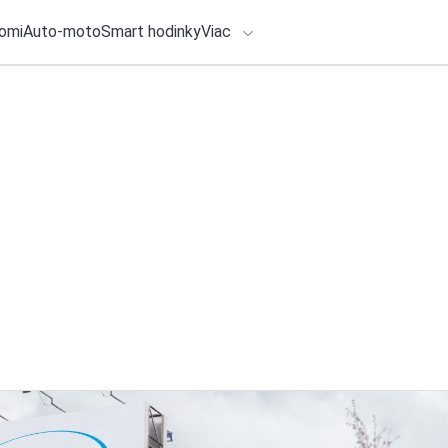
omi
Auto-moto
Smart hodinky
Viac
HLO BY VÁS ZAUJÍMAŤ
lačové správy
27. júla 2026
•
4m
Mimoriadny model 
ADÁVANIA
4MATIC+ je možné
Zadajte frázu pre vyhľadanie
Redakcia TOUCHIT