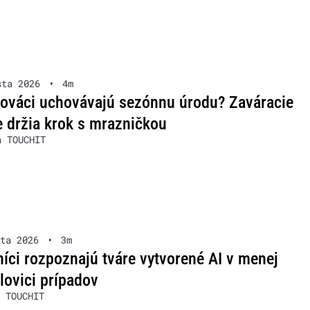
sta 2026
•
4m
lováci uchovávajú sezónnu úrodu? Zaváracie
 držia krok s mrazničkou
a TOUCHIT
ta 2026
•
3m
íci rozpoznajú tváre vytvorené AI v menej
lovici prípadov
 TOUCHIT