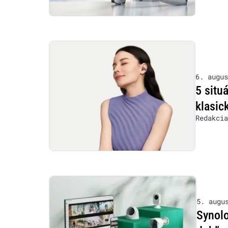
6. augus
5 situ
klasic
Redakcia
5. augu
Synolo