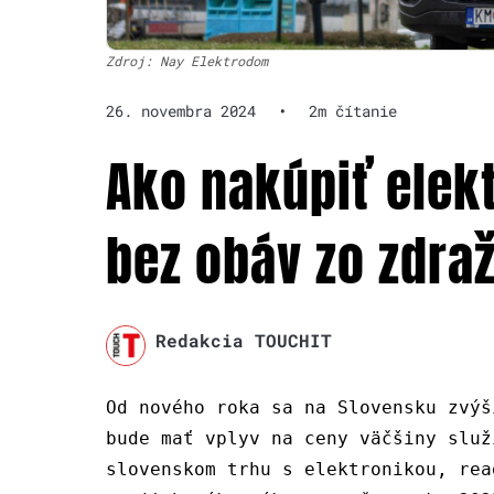
Zdroj: Nay Elektrodom
26. novembra 2024
•
2m čítanie
Ako nakúpiť elek
bez obáv zo zdra
Redakcia TOUCHIT
Od nového roka sa na Slovensku zvýš
bude mať vplyv na ceny väčšiny služ
slovenskom trhu s elektronikou, rea