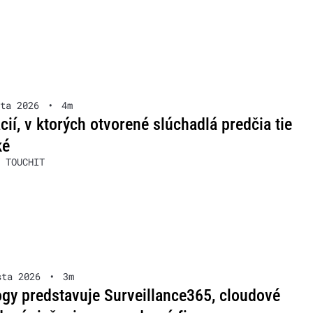
ta 2026
•
4m
ácií, v ktorých otvorené slúchadlá predčia tie
ké
 TOUCHIT
sta 2026
•
3m
gy predstavuje Surveillance365, cloudové