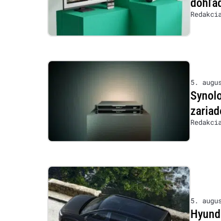
dohľad
Redakci
5. augu
Synol
zariad
Redakci
5. augu
Hyunda