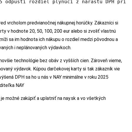
5 odpustí rozdiel plynúci z nárastu DPH pri
ed vrcholom predvianočnej nákupnej horúčky. Zákazníci si
y v hodnote 20, 50, 100, 200 eur alebo si zvoliť vlastnú
níži sa im hodnota ich nákupu o rozdiel medzi pôvodnou a
vaných i neplánovaných výdavkoch.
ajnovšie technológie bez obáv z vyšších cien. Zároveň vieme,
ovaný výdavok. Kúpou darčekovej karty si tak zákazník vie
zvýšená DPH sa ho u nás v NAY minimálne v roku 2025
aditeľka NAY
e možné zakúpiť a uplatniť na nay.sk a vo všetkých