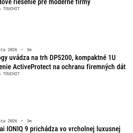
ové riešenie pre moderné firmy
a TOUCHIT
sta 2026
•
3m
ogy uvádza na trh DP5200, kompaktné 1U
enie ActiveProtect na ochranu firemných dát
a TOUCHIT
sta 2026
•
3m
i IONIQ 9 prichádza vo vrcholnej luxusnej