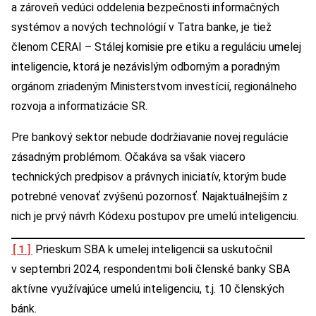
a zároveň vedúci oddelenia bezpečnosti informačných
systémov a nových technológií v Tatra banke, je tiež
členom CERAI – Stálej komisie pre etiku a reguláciu umelej
inteligencie, ktorá je nezávislým odborným a poradným
orgánom zriadeným Ministerstvom investícií, regionálneho
rozvoja a informatizácie SR.
Pre bankový sektor nebude dodržiavanie novej regulácie
zásadným problémom. Očakáva sa však viacero
technických predpisov a právnych iniciatív, ktorým bude
potrebné venovať zvýšenú pozornosť. Najaktuálnejším z
nich je prvý návrh Kódexu postupov pre umelú inteligenciu.
[1]
Prieskum SBA k umelej inteligencii sa uskutočnil
v septembri 2024, respondentmi boli členské banky SBA
aktívne využívajúce umelú inteligenciu, t.j. 10 členských
bánk.