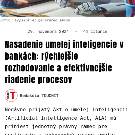
Zdroj: Copilot AI generated image
29. novembra 2024
•
4m čítanie
Nasadenie umelej inteligencie v
bankách: rýchlejšie
rozhodovanie a efektívnejšie
riadenie procesov
Redakcia TOUCHIT
Nedávno prijatý Akt o umelej inteligencii
(Artificial Intelligence Act, AIA) má
priniesť jednotný právny rámec pre
využívanie a zodpovedný rozvoj umelej