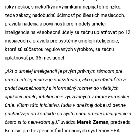
roky neskôr, s niekoľkými výnimkami: neprijateľné riziko,
teda zákazy, nadobudnú účinnosť po šiestich mesiacoch,
pravidlá riadenia a povinnosti pre modely umelej
inteligencie na všeobecné účely sa začnú uplatňovať po 12
mesiacoch a pravidlá pre systémy umelej inteligencie,
ktoré sú súčasťou regulovaných výrobkov, sa začnú
uplatňovať po 36 mesiacoch.
„Akt o umelej inteligencii je prvým právnym rámcom pre
umelú inteligenciu a je príležitosťou, ako sprehľadniť trh a
pridať bezpečnostný a informačný rozmer do všetkých
aplikácií umelej inteligencie využívaných v rámci Európskej
únie. Vítam túto iniciatívu, ľudia v dnešnej dobe už denne
prichádzajú do kontaktu so systémami umelej inteligencie a
často si to neuvedomujú,“
uvádza
Marek Zeman
, predseda
Komisie pre bezpečnosť informačných systémov SBA,