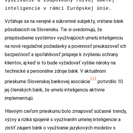
inteligencie v rámci Európskej únie.
Vzťahuje sa na verejné a súkromné subjekty, vrátane bánk
pôsobiacich na Slovensku. Tie si uvedomujú, že
prispôsobenie systémov využívajúcich umelú inteligenciu
na nové regulačné požiadavky a povinnosť preukazovať ich
bezpečnosť a spoľahlivosť prispeje k zvýšeniu ochrany
klientov, aj keď si to bude vyžadovať vyššie nároky na
technické a personálne zdroje bánk. V aktuálnom
[1]
prieskume Slovenskej bankovej asociácie
potvrdilo 10
jej členských bánk, že umelú inteligenciu aktívne
implementujú.
Hlavným cieľom prieskumu bolo zmapovať súčasné trendy,
výzvy a riziká spojené s využívaním umelej inteligencie a
zistiť záujem bánk o využívanie jazykových modelov s