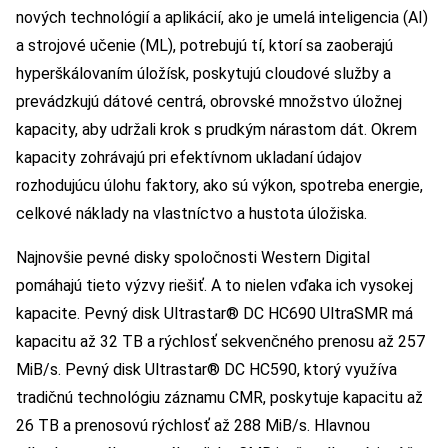
nových technológií a aplikácií, ako je umelá inteligencia (AI)
a strojové učenie (ML), potrebujú tí, ktorí sa zaoberajú
hyperškálovaním úložísk, poskytujú cloudové služby a
prevádzkujú dátové centrá, obrovské množstvo úložnej
kapacity, aby udržali krok s prudkým nárastom dát. Okrem
kapacity zohrávajú pri efektívnom ukladaní údajov
rozhodujúcu úlohu faktory, ako sú výkon, spotreba energie,
celkové náklady na vlastníctvo a hustota úložiska.
Najnovšie pevné disky spoločnosti Western Digital
pomáhajú tieto výzvy riešiť. A to nielen vďaka ich vysokej
kapacite. Pevný disk Ultrastar® DC HC690 UltraSMR má
kapacitu až 32 TB a rýchlosť sekvenčného prenosu až 257
MiB/s. Pevný disk Ultrastar® DC HC590, ktorý využíva
tradičnú technológiu záznamu CMR, poskytuje kapacitu až
26 TB a prenosovú rýchlosť až 288 MiB/s. Hlavnou