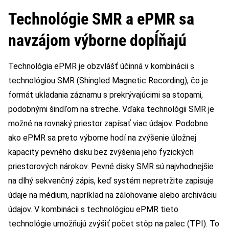
Technológie SMR a ePMR sa
navzájom výborne dopĺňajú
Technológia ePMR je obzvlášť účinná v kombinácii s
technológiou SMR (Shingled Magnetic Recording), čo je
formát ukladania záznamu s prekrývajúcimi sa stopami,
podobnými šindľom na streche. Vďaka technológii SMR je
možné na rovnaký priestor zapísať viac údajov. Podobne
ako ePMR sa preto výborne hodí na zvýšenie úložnej
kapacity pevného disku bez zvýšenia jeho fyzických
priestorových nárokov. Pevné disky SMR sú najvhodnejšie
na dlhý sekvenčný zápis, keď systém nepretržite zapisuje
údaje na médium, napríklad na zálohovanie alebo archiváciu
údajov. V kombinácii s technológiou ePMR tieto
technológie umožňujú zvýšiť počet stôp na palec (TPI). To