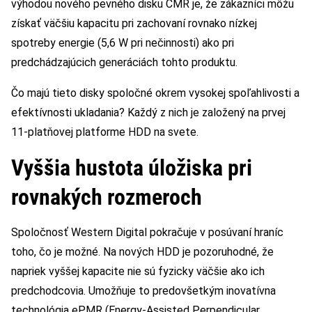
výhodou nového pevného disku CMR je, že zákazníci môžu
získať väčšiu kapacitu pri zachovaní rovnako nízkej
spotreby energie (5,6 W pri nečinnosti) ako pri
predchádzajúcich generáciách tohto produktu.
Čo majú tieto disky spoločné okrem vysokej spoľahlivosti a
efektívnosti ukladania? Každý z nich je založený na prvej
11-platňovej platforme HDD na svete.
Vyššia hustota úložiska pri
rovnakých rozmeroch
Spoločnosť Western Digital pokračuje v posúvaní hraníc
toho, čo je možné. Na nových HDD je pozoruhodné, že
napriek vyššej kapacite nie sú fyzicky väčšie ako ich
predchodcovia. Umožňuje to predovšetkým inovatívna
technológia ePMR (Energy-Assisted Perpendicular