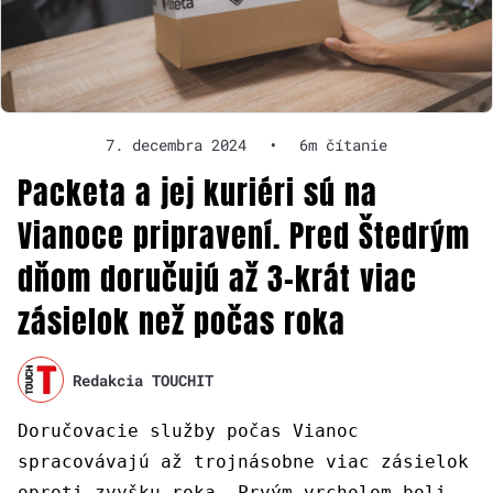
7. decembra 2024
•
6m čítanie
Packeta a jej kuriéri sú na
Vianoce pripravení. Pred Štedrým
dňom doručujú až 3-krát viac
zásielok než počas roka
Redakcia TOUCHIT
Doručovacie služby počas Vianoc
spracovávajú až trojnásobne viac zásielok
oproti zvyšku roka. Prvým vrcholom boli