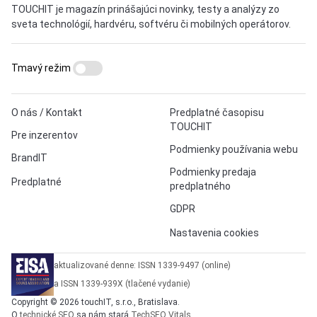
TOUCHIT je magazín prinášajúci novinky, testy a analýzy zo
sveta technológií, hardvéru, softvéru či mobilných operátorov.
Tmavý režim
O nás / Kontakt
Predplatné časopisu
TOUCHIT
Pre inzerentov
Podmienky používania webu
BrandIT
Podmienky predaja
Predplatné
predplatného
GDPR
Nastavenia cookies
aktualizované denne: ISSN 1339-9497 (online)
a ISSN 1339-939X (tlačené vydanie)
Copyright © 2026 touchIT, s.r.o., Bratislava.
O
technické SEO
sa nám stará
TechSEO Vitals
.