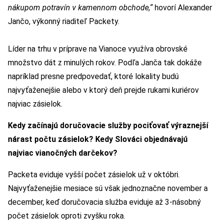
nákupom potravín v kamennom obchode,
“
hovorí Alexander
Jančo, výkonný riaditeľ Packety.
Líder na trhu v príprave na Vianoce využíva obrovské
množstvo dát z minulých rokov. Podľa Janča tak dokáže
napríklad presne predpovedať, ktoré lokality budú
najvyťaženejšie alebo v ktorý deň prejde rukami kuriérov
najviac zásielok.
Kedy začínajú doručovacie služby pociťovať výraznejší
nárast počtu zásielok? Kedy Slováci objednávajú
najviac vianočných darčekov?
Packeta eviduje vyšší počet zásielok už v októbri.
Najvyťaženejšie mesiace sú však jednoznačne november a
december, keď doručovacia služba eviduje až 3-násobný
počet zásielok oproti zvyšku roka.