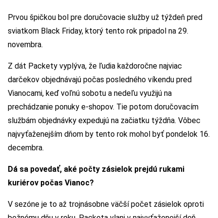
Prvou špičkou bol pre doručovacie služby už týždeň pred
sviatkom Black Friday, ktorý tento rok pripadol na 29.
novembra.
Z dát Packety vyplýva, že ľudia každoročne najviac
darčekov objednávajú počas posledného víkendu pred
Vianocami, keď voľnú sobotu a nedeľu využijú na
prechádzanie ponuky e-shopov. Tie potom doručovacím
službám objednávky expedujú na začiatku týždňa. Vôbec
najvyťaženejším dňom by tento rok mohol byť pondelok 16.
decembra.
Dá sa povedať, aké počty zásielok prejdú rukami
kuriérov počas Vianoc?
V sezóne je to až trojnásobne väčší počet zásielok oproti
bežnému dňu v roku. Packeta vlani v najvyťaženejší deň