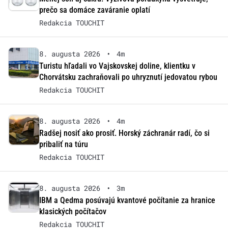
prečo sa domáce zaváranie oplatí
Redakcia TOUCHIT
8. augusta 2026
•
4m
Turistu hľadali vo Vajskovskej doline, klientku v
Chorvátsku zachraňovali po uhryznutí jedovatou rybou
Redakcia TOUCHIT
8. augusta 2026
•
4m
Radšej nosiť ako prosiť. Horský záchranár radí, čo si
pribaliť na túru
Redakcia TOUCHIT
8. augusta 2026
•
3m
IBM a Qedma posúvajú kvantové počítanie za hranice
klasických počítačov
Redakcia TOUCHIT