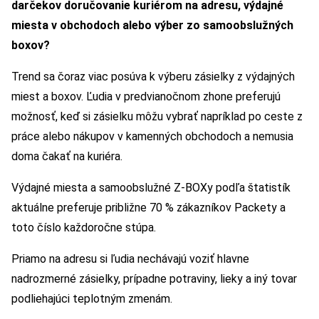
darčekov doručovanie kuriérom na adresu, výdajné
miesta v obchodoch alebo výber zo samoobslužných
boxov?
Trend sa čoraz viac posúva k výberu zásielky z výdajných
miest a boxov. Ľudia v predvianočnom zhone preferujú
možnosť, keď si zásielku môžu vybrať napríklad po ceste z
práce alebo nákupov v kamenných obchodoch a nemusia
doma čakať na kuriéra.
Výdajné miesta a samoobslužné Z-BOXy podľa štatistík
aktuálne preferuje približne 70 % zákazníkov Packety a
toto číslo každoročne stúpa.
Priamo na adresu si ľudia nechávajú voziť hlavne
nadrozmerné zásielky, prípadne potraviny, lieky a iný tovar
podliehajúci teplotným zmenám.