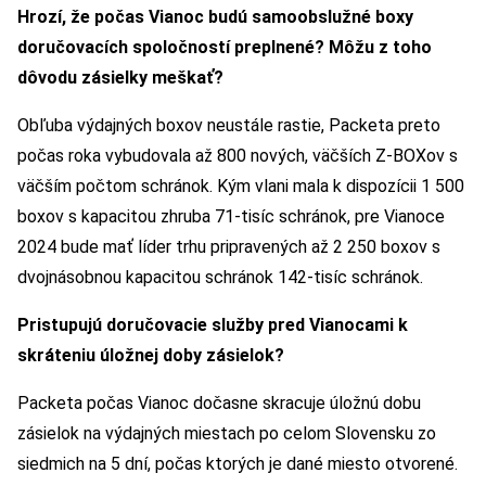
Hrozí, že počas Vianoc budú samoobslužné boxy
doručovacích spoločností preplnené? Môžu z toho
dôvodu zásielky meškať?
Obľuba výdajných boxov neustále rastie, Packeta preto
počas roka vybudovala až 800 nových, väčších Z-BOXov s
väčším počtom schránok. Kým vlani mala k dispozícii 1 500
boxov s kapacitou zhruba 71-tisíc schránok, pre Vianoce
2024 bude mať líder trhu pripravených až 2 250 boxov s
dvojnásobnou kapacitou schránok 142-tisíc schránok.
Pristupujú doručovacie služby pred Vianocami k
skráteniu úložnej doby zásielok?
Packeta počas Vianoc dočasne skracuje úložnú dobu
zásielok na výdajných miestach po celom Slovensku zo
siedmich na 5 dní, počas ktorých je dané miesto otvorené.