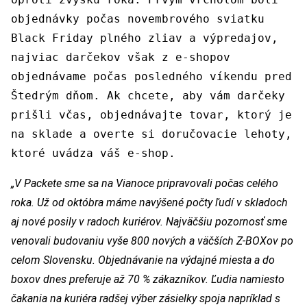
objednávky počas novembrového sviatku
Black Friday plného zliav a výpredajov,
najviac darčekov však z e-shopov
objednávame počas posledného víkendu pred
Štedrým dňom. Ak chcete, aby vám darčeky
prišli včas, objednávajte tovar, ktorý je
na sklade a overte si doručovacie lehoty,
ktoré uvádza váš e-shop.
„V Packete sme sa na Vianoce pripravovali počas celého
roka. Už od októbra máme navýšené počty ľudí v skladoch
aj nové posily v radoch kuriérov. Najväčšiu pozornosť sme
venovali budovaniu vyše 800 nových a väčších Z-BOXov po
celom Slovensku. Objednávanie na výdajné miesta a do
boxov dnes preferuje až 70 % zákazníkov. Ľudia namiesto
čakania na kuriéra radšej výber zásielky spoja napríklad s