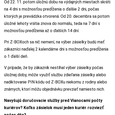
Od 22. 11. potom úložnú dobu na výdajných miestach skráti
na 4 dni s možnosťou predĺženia o ďalšie 2 dni, počas
ktorých je prevádzka otvorená. Od 20. decembra sa potom
úložné lehoty vrátia znova do normálu, teda na 7 dní s
možnosťou predĺženia až o ďalších 14 dní.
Pri Z-BOXoch sa nič nemení, na výber zásielky budú mať
zákazníci naďalej 2 kalendárne dni s možnosťou predĺženia
o 1 ďalší deň.
V prípade, že by zákazník nestíhal výber zásielky počas
úložnej doby, môže využiť službu zdieľania zásielky alebo
nadiktovanie PIN kódu od Z-BOXu niekomu z rodiny alebo
známych, ktorí môžu objednávku prevziať namiesto nich.
Navyšujú doručovacie služby pred Vianocami počty
kuriérov? Koľko zásielok musí jeden kuriér rozviezť
počas dňa?