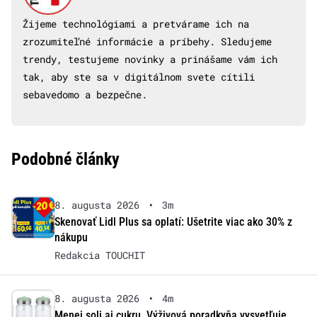
Žijeme technológiami a pretvárame ich na
zrozumiteľné informácie a príbehy. Sledujeme
trendy, testujeme novinky a prinášame vám ich
tak, aby ste sa v digitálnom svete cítili
sebavedomo a bezpečne.
Podobné články
8. augusta 2026
•
3m
Skenovať Lidl Plus sa oplatí: Ušetrite viac ako 30% z
nákupu
Redakcia TOUCHIT
8. augusta 2026
•
4m
Menej soli aj cukru. Výživová poradkyňa vysvetľuje,