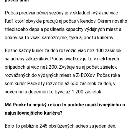
Počas predvianočnej sezóny je v skladoch výrazne viac
ľudí, ktorí obvykle pracujú aj počas víkendov. Okrem nového
triediaceho depa a posilnenia kapacity výdajných miest a
boxov sa to však, samozrejme, týka aj počtu kuriérov.
Bežne každý kuriér za deň rozvezie viac než 100 zásielok
na adresy zákazníkov. Počas sviatkov je to v niektorých
prípadoch aj viac než 200. Zvyšuje sa aj počet zásielok
rozvážaných do výdajných miest a Z-BOXov. Počas roka
sem kuriér Packety rozvezie až 650 zásielok za deň, v
novembri a decembri to býva až 1 200 zásielok.
Má Packeta nejaký rekord v podobe najaktívnejšieho a
najusilovnejšieho kuriéra?
Bolo to približne 245 obslúžených adries za jeden deň.