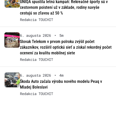
UNIQA spustila letnú kampaň: Rekreačné športy sú v
cestovnom poistení už v základe, rodiny navyše
cestujú so zľavou až 50 %
Redakcia TOUCHIT
6. augusta 2026
•
5m
Slovak Telekom v prvom polroku zvýšil počet
zákazníkov, rozšíril optickú sieť a získal rekordný počet
ocenení za kvalitu mobilnej siete
Redakcia TOUCHIT
6. augusta 2026
•
4m
Škoda Auto začala výrobu nového modelu Peaq v
Mladej Boleslavi
Redakcia TOUCHIT