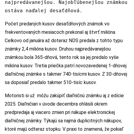
najpredávanejšou. Najobľúbenejšou známkou
ostáva naďalej desaťdňová.
Počet predaných kusov desaťdňových známok vo
frekventovaných mesiacoch prekonal aj štvrť milióna.
Celkovo od januára až doteraz NDS predala z tohto typu
známky 2,4 milióna kusov. Druhou najpredávanejšou
známkou bola 365-dňová, tento rok sa jej predalo vyše
milióna kusov. Tretia priečka patrí novozavedenej 1-dňovej
diaľničnej známke s takmer 740-tisícmi kusov. Z 30-dňovej
sa doposiaľ predalo takmer 510-tisíc kusov.
Motoristi si už môžu zakúpiť diaľničnú známku aj z edície
2025. Diaľničiari v úvode decembra ohlásili okrem
predpredaja aj viacero zmien pri nákupe elektronickej
diaľničnej známky. Týkajú sa najmä duplicitných nákupov,
ktoré majú odteraz stopku. V praxi to znamená, že pokiaľ