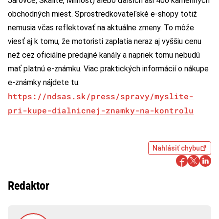
Jarovce, Skalité, Milhosť) alebo ďalších asi 400 kamenných
obchodných miest. Sprostredkovateľské e-shopy totiž
nemusia včas reflektovať na aktuálne zmeny. To môže
viesť aj k tomu, že motoristi zaplatia neraz aj vyššiu cenu
než cez oficiálne predajné kanály a napriek tomu nebudú
mať platnú e-známku. Viac praktických informácií o nákupe
e-známky nájdete tu:
https://ndsas.sk/press/spravy/myslite-
pri-kupe-dialnicnej-znamky-na-kontrolu
Nahlásiť chybu
Redaktor