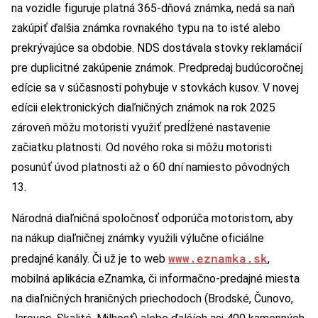
na vozidle figuruje platná 365-dňová známka, nedá sa naň
zakúpiť ďalšia známka rovnakého typu na to isté alebo
prekrývajúce sa obdobie. NDS dostávala stovky reklamácií
pre duplicitné zakúpenie známok. Predpredaj budúcoročnej
edície sa v súčasnosti pohybuje v stovkách kusov. V novej
edícii elektronických diaľničných známok na rok 2025
zároveň môžu motoristi využiť predĺžené nastavenie
začiatku platnosti. Od nového roka si môžu motoristi
posunúť úvod platnosti až o 60 dní namiesto pôvodných
13.
Národná diaľničná spoločnosť odporúča motoristom, aby
na nákup diaľničnej známky využili výlučne oficiálne
www.eznamka.sk
predajné kanály. Či už je to web
,
mobilná aplikácia eZnamka, či informačno-predajné miesta
na diaľničných hraničných priechodoch (Brodské, Čunovo,