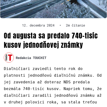
12. decembra 2024
•
2m čítanie
Od augusta sa predalo 740-tisíc
kusov jednodňovej známky
Redakcia TOUCHIT
Diaľničiari zaviedli tento rok do
platnosti jednodňovú diaľničnú známku. Od
jej zavedenia až doteraz NDS predala
bezmála 740-tisíc kusov. Napriek tomu, že
diaľničiari zaradili jednodňovú známku až
v druhej polovici roka, sa stala treťou