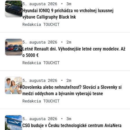
5. augusta 2026
•
3m
Hyundai IONIQ 9 prichádza vo vrcholnej luxusnej
výbave Calligraphy Black Ink
Redakcia TOUCHIT
5. augusta 2026
•
2m
Letné Renault dni. Výhodnejšie letné ceny modelov. Až
o 5000 €
Redakcia TOUCHIT
5. augusta 2026
•
2m
Dovolenka alebo nehnuteľnosť? Slováci a Slovenky si
medzi oddychom a bývaním vyberajú tesne
Redakcia TOUCHIT
5. augusta 2026
•
3m
CSG buduje v Česku technologické centrum AviaNera