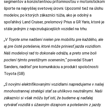
segmentov a konzistentnou prítomnosťou v motoristickom
športe na najvyššej svetovej úrovni. Upozornil tiež na úlohu
modelov, po ktorých zákazníci túžia, ako je odolný a
spoľahlivý Land Cruiser, prelomový Prius a GR Yaris, ktoré je
stále jedným z najvzrušujúcejších vozidiel na trhu.
„V Toyote sme nadšení nielen pre mobilitu pre každého, ale
aj pre čisté potešenie, ktoré môže priniesť jazda vozidlom.
Náš modelový rad to dokonale odráža, a preto sme boli
poctení týmto prestížnym ocenením,“
povedal Stuart
Sanders, riaditeľ pre komunikáciu a produkt spoločnosti
Toyota (GB).
„S novými elektrifikovanými vozidlami napredujeme v našej
mnohostrannej stratégii stať sa uhlíkovo neutrálnymi. Naši
zákazníci si však môžu byť istí, že budeme aj naďalej
vytvárať vozidlá s úžasným dizajnom a potešením z jazdy.