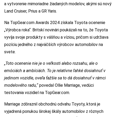
a vytvorenie mimoriadne žiadaných modelov, akými sú nový
Land Cruiser, Prius a GR Yaris.
Na TopGear.com Awards 2024 získala Toyota ocenenie
„Výrobca roka“. Britskí novinári poukázali na to, že Toyota
vyvíja svoje produkty s vášňou a víziou, pričom si udržiava
pozíciu jedného z najväčších výrobcov automobilov na
svete.
„Toto ocenenie nie je o veľkosti alebo rozsahu, ale o
emóciách a ambíciách. To je relatívne ľahké dosiahnuť v
jedinom vozidle, oveľa ťažšie sa to dá dosiahnuť v rámci
modelového radu,“
povedal Ollie Marriage, vedúci
testovania vozidiel na TopGear.com.
Marriage zdôraznil obchodnú odvahu Toyoty, ktorá je
vyjadrená ponukou širokej škály automobilov z rôznych