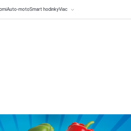
omi
Auto-moto
Smart hodinky
Viac
HLO BY VÁS ZAUJÍMAŤ
lačové správy
28. júla 2026
•
4m
Chladnička, ktorá 
ADÁVANIA
spôsob, akým si 
Zadajte frázu pre vyhľadanie
Redakcia TOUCHIT