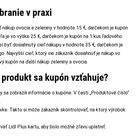
ranie v praxi
yť nákup ovocia a zeleniny v hodnote 15 €, darčekom je kupón
ieľa je vo výške 25 €, darčekom je kupón na 1 kus ľadového
musí byť dosiahnutý cieľ nákupu v hodnote 35 €, darčekom je
. Najvyšší cieľ, ktorý vie zákazník dosiahnuť je nákup vo
ý kupón na ďalší nákup zeleniny a ovocia.
ý produkt sa kupón vzťahuje?
aby sa zobrazili informácie o kupóne. V časti „Produktové číslo“
.
vke. Takto si môže zákazník skontrolovať, na ktorý výrobok
ať Lidl Plus kartu, aby bolo možné zľavu uplatniť.