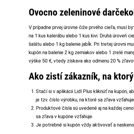
Ovocno zeleninové darčekob
V prípadne prvej úrovne čiže prvého cieľa, musí b
na 1 kus kalerábu alebo 1 kus kivi. Druhá úroveň c
šalátu alebo 1 kg balenie jabĺk. Pri tretej úrovni 
kupón na balenie 2 kg zemiakov alebo 1 zrelé mango
výške 50 €, vtedy získava ako odmenu 20 % zľavov
Ako zistí zákazník, na ktor
Stačí si v aplikácii Lidl Plus kliknúť na kupón, 
je tzv. číslo výrobku, na ktoré sa zľava vzťahuje
Produktové čísla sú uvedené aj na každej ceno
sa zľava v kupóne vzťahuje.
Je potrebné si kupón vždy aktivovať a naskenov