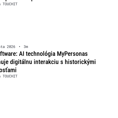
a TOUCHIT
sta 2026
•
3m
ftware: AI technológia MyPersonas
je digitálnu interakciu s historickými
osťami
a TOUCHIT