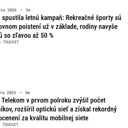
sta 2026
•
3m
spustila letnú kampaň: Rekreačné športy sú
ovnom poistení už v základe, rodiny navyše
ú so zľavou až 50 %
a TOUCHIT
ta 2026
•
5m
 Telekom v prvom polroku zvýšil počet
íkov, rozšíril optickú sieť a získal rekordný
ocenení za kvalitu mobilnej siete
 TOUCHIT