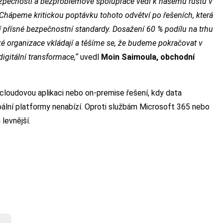
bezpečnosti a bezproblémové spolupráce vedl k našemu růstu v
 Chápeme kritickou poptávku tohoto odvětví po řešeních, která
ují přísné bezpečnostní standardy. Dosažení 60 % podílu na trhu
ké organizace vkládají a těšíme se, že budeme pokračovat v
digitální transformace,“
uvedl
Moin Saimoula, obchodní
cloudovou aplikaci nebo on-premise řešení, kdy data
bální platformy nenabízí. Oproti službám Microsoft 365 nebo
levnější.