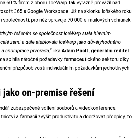
na 60 % firem z oboru. IceWarp tak výrazně převážil nad
rosoft 365 a Google Workspace. Již na sklonku loňského roku
h společností, pro něž spravuje 70 000 e-mailových schránek.
větivým řešením se společnost IceWarp stala hlavním
celé zemi a dále etablovala IceWarp jako důvěryhodného
a a spolupráce prvořadá,“
říká
Adam Paclt, generální ředitel
ma splnila náročné požadavky farmaceutického sektoru díky
enční přizpůsobivosti individuálním požadavkům jednotlivých
i jako on-premise řešení
alendář, zabezpečené sdílení souborů a videokonference,
ctví a farmacii zvýšit produktivitu a dodržovat předpisy, to