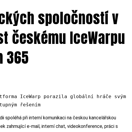
ckých spoločností v
ost českému IceWarpu
m 365
tforma IceWarp porazila globální hráče svým
tupným řešením
ii spoléhá při interní komunikaci na českou kancelářskou
k zahrnující e-mail, interní chat, videokonference, práci s