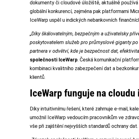
dokumenty či cloudové úložiště, aktuálně používá 
globální konkurencí, zejména pak platformami Mic
IceWarp uspěl u indických nebankovních finančníc
„Díky škálovatelným, bezpečným a uživatelsky pří
poskytovatelem služeb pro průmyslové giganty po 
partnera v odvětví, kde je bezpečnost dat, efektivit
společnosti IceWarp
. Česká komunikační platfor
kombinaci kvalitního zabezpečení dat a bezkonkur
klientů.
IceWarp funguje na cloudu 
Díky intuitivnímu řešení, které zahrnuje e-mail, k
umožnil IceWarp vedoucím pracovníkům ve zdravotni
vše při zajištění nejvyšších standardů ochrany dat.