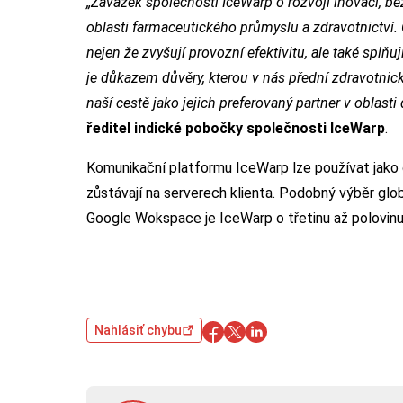
„Závazek společnosti IceWarp o rozvoji inovací, 
oblasti farmaceutického průmyslu a zdravotnictví.
nejen že zvyšují provozní efektivitu, ale také splň
je důkazem důvěry, kterou v nás přední zdravotnic
naší cestě jako jejich preferovaný partner v oblasti 
ředitel indické pobočky společnosti IceWarp
.
Komunikační platformu IceWarp lze používat jako 
zůstávají na serverech klienta. Podobný výběr glo
Google Wokspace je IceWarp o třetinu až polovinu 
Nahlásiť chybu