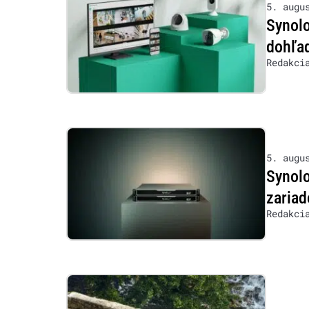
5. augu
Synolo
dohľad
Redakci
5. augu
Synol
zariad
Redakci