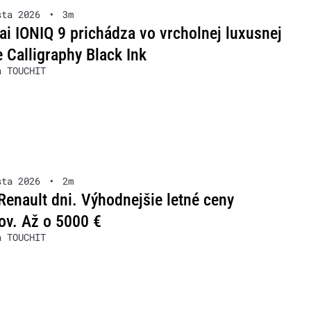
sta 2026
•
3m
i IONIQ 9 prichádza vo vrcholnej luxusnej
 Calligraphy Black Ink
a TOUCHIT
sta 2026
•
2m
Renault dni. Výhodnejšie letné ceny
ov. Až o 5000 €
a TOUCHIT