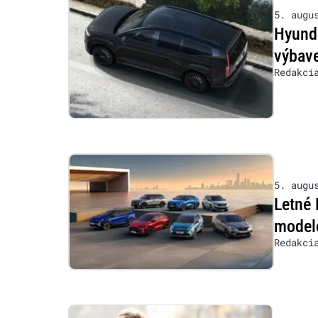
5. augu
Hyunda
výbave
Redakci
5. augu
Letné 
model
Redakci