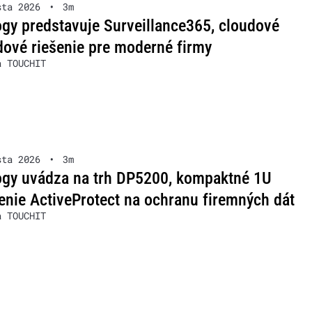
sta 2026
•
3m
gy predstavuje Surveillance365, cloudové
ové riešenie pre moderné firmy
a TOUCHIT
sta 2026
•
3m
ogy uvádza na trh DP5200, kompaktné 1U
enie ActiveProtect na ochranu firemných dát
a TOUCHIT