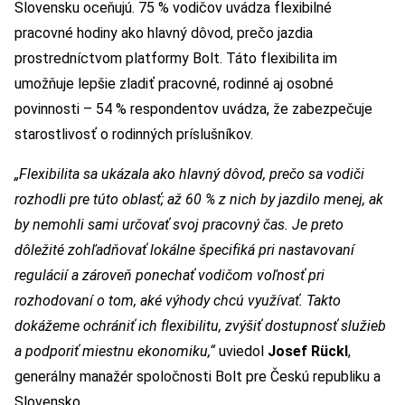
Slovensku oceňujú. 75 % vodičov uvádza flexibilné
pracovné hodiny ako hlavný dôvod, prečo jazdia
prostredníctvom platformy Bolt. Táto flexibilita im
umožňuje lepšie zladiť pracovné, rodinné aj osobné
povinnosti – 54 % respondentov uvádza, že zabezpečuje
starostlivosť o rodinných príslušníkov.
„Flexibilita sa ukázala ako hlavný dôvod, prečo sa vodiči
rozhodli pre túto oblasť; až 60 % z nich by jazdilo menej, ak
by nemohli sami určovať svoj pracovný čas. Je preto
dôležité zohľadňovať lokálne špecifiká pri nastavovaní
regulácií a zároveň ponechať vodičom voľnosť pri
rozhodovaní o tom, aké výhody chcú využívať. Takto
dokážeme ochrániť ich flexibilitu, zvýšiť dostupnosť služieb
a podporiť miestnu ekonomiku,“
uviedol
Josef Rückl
,
generálny manažér spoločnosti Bolt pre Českú republiku a
Slovensko.