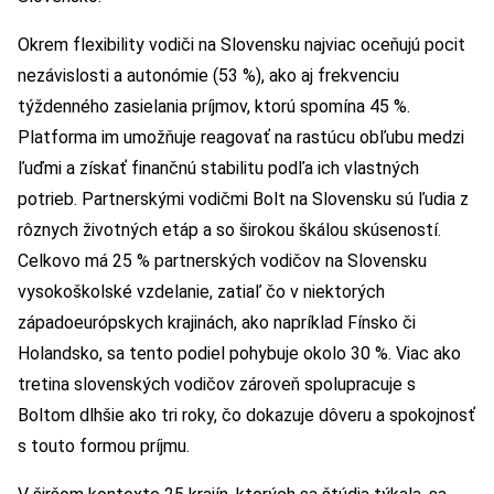
Okrem flexibility vodiči na Slovensku najviac oceňujú pocit
nezávislosti a autonómie (53 %), ako aj frekvenciu
týždenného zasielania príjmov, ktorú spomína 45 %.
Platforma im umožňuje reagovať na rastúcu obľubu medzi
ľuďmi a získať finančnú stabilitu podľa ich vlastných
potrieb. Partnerskými vodičmi Bolt na Slovensku sú ľudia z
rôznych životných etáp a so širokou škálou skúseností.
Celkovo má 25 % partnerských vodičov na Slovensku
vysokoškolské vzdelanie, zatiaľ čo v niektorých
západoeurópskych krajinách, ako napríklad Fínsko či
Holandsko, sa tento podiel pohybuje okolo 30 %. Viac ako
tretina slovenských vodičov zároveň spolupracuje s
Boltom dlhšie ako tri roky, čo dokazuje dôveru a spokojnosť
s touto formou príjmu.