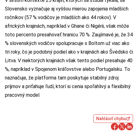
V širšom kontexte 25 krajín, ktorých sa štúdia týkala, sa
Slovensko vyznačuje aj vyššou mierou zapojenia mladších
ročníkov (57 % vodičov je mladších ako 44 rokov). V
afrických krajinách, napríklad v Ghane či Nigérii, však môže
toto percento presahovať hranicu 70 %. Zaujímavé je, že 34
% slovenských vodičov spolupracuje s Boltom už viac ako
tri roky, čo je podobný podiel ako v krajinách ako Švédsko či
Litva. V niektorých krajinách však tento podiel presahuje 40
%, napríklad v Spojenom kráľovstve alebo Portugalsku. To
naznačuje, že platforma tam poskytuje stabilný zdroj
príjmov a priťahuje ľudí, ktorí si cenia spoľahlivý a flexibilný
pracovný model.
Nahlásiť chybu