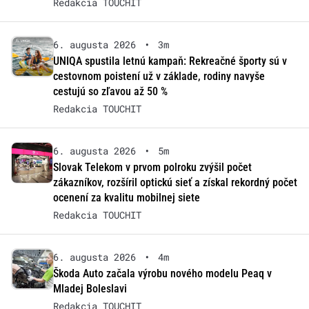
Redakcia TOUCHIT
6. augusta 2026
•
3m
UNIQA spustila letnú kampaň: Rekreačné športy sú v
cestovnom poistení už v základe, rodiny navyše
cestujú so zľavou až 50 %
Redakcia TOUCHIT
6. augusta 2026
•
5m
Slovak Telekom v prvom polroku zvýšil počet
zákazníkov, rozšíril optickú sieť a získal rekordný počet
ocenení za kvalitu mobilnej siete
Redakcia TOUCHIT
6. augusta 2026
•
4m
Škoda Auto začala výrobu nového modelu Peaq v
Mladej Boleslavi
Redakcia TOUCHIT