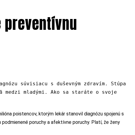
e preventívnu
agnózu súvisiacu s duševným zdravím. Stúpa
ä medzi mladými. Ako sa staráte o svoje
lióna poistencov, ktorým lekár stanovil diagnózu spojenú s
 podmienené poruchy a afektívne poruchy. Platí, že ženy