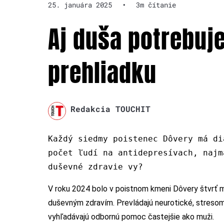
25. januára 2025
•
3m čítanie
Aj duša potrebuj
prehliadku
Redakcia TOUCHIT
Každý siedmy poistenec Dôvery má di
počet ľudí na antidepresívach, najm
duševné zdravie vy?
V roku 2024 bolo v poistnom kmeni Dôvery štvrť mi
duševným zdravím. Prevládajú neurotické, stresom
vyhľadávajú odbornú pomoc častejšie ako muži.