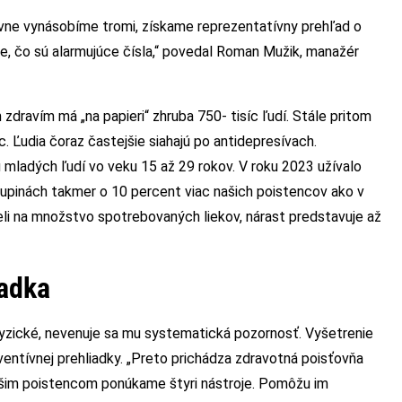
ťovne vynásobíme tromi, získame reprezentatívny prehľad o
e, čo sú alarmujúce čísla,“ povedal Roman Mužik, manažér
dravím má „na papieri“ zhruba 750- tisíc ľudí. Stále pritom
. Ľudia čoraz častejšie siahajú po antidepresívach.
 u mladých ľudí vo veku 15 až 29 rokov. V roku 2023 užívalo
upinách takmer o 10 percent viac našich poistencov ako v
li na množstvo spotrebovaných liekov, nárast predstavuje až
iadka
fyzické, nevenuje sa mu systematická pozornosť. Vyšetrenie
ventívnej prehliadky. „Preto prichádza zdravotná poisťovňa
ašim poistencom ponúkame štyri nástroje. Pomôžu im