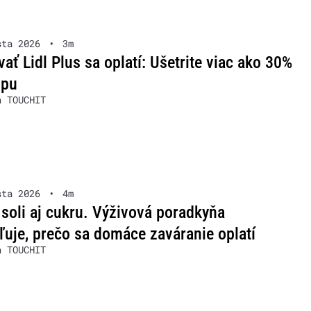
sta 2026
•
3m
ať Lidl Plus sa oplatí: Ušetrite viac ako 30%
upu
a TOUCHIT
sta 2026
•
4m
soli aj cukru. Výživová poradkyňa
ľuje, prečo sa domáce zaváranie oplatí
a TOUCHIT