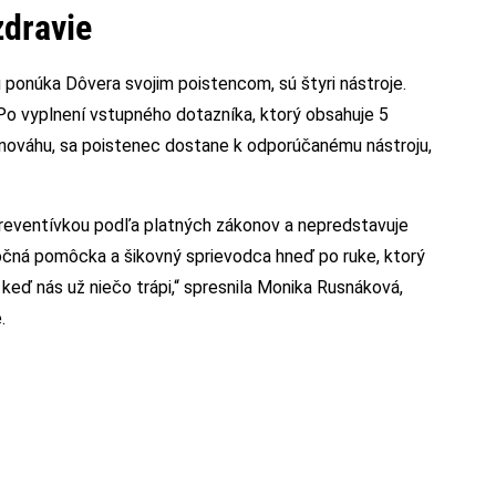
zdravie
ú ponúka Dôvera svojim poistencom, sú štyri nástroje.
Po vyplnení vstupného dotazníka, ktorý obsahuje 5
nováhu, sa poistenec dostane k odporúčanému nástroju,
preventívkou podľa platných zákonov a nepredstavuje
točná pomôcka a šikovný sprievodca hneď po ruke, ktorý
keď nás už niečo trápi,“ spresnila Monika Rusnáková,
.