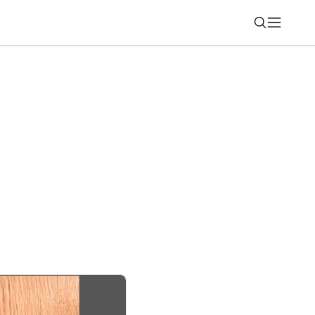
Nájsť
ovú módu: Huawei FreeClip 2 S sú
io šperkom“ tohto leta