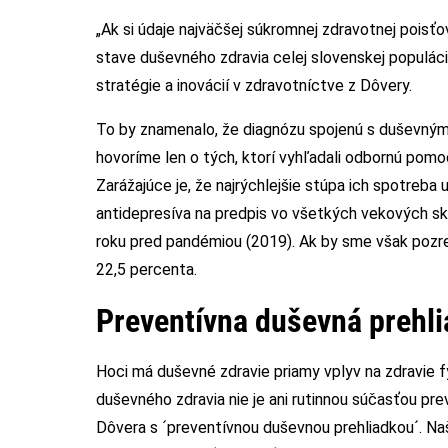
„Ak si údaje najväčšej súkromnej zdravotnej pois
stave duševného zdravia celej slovenskej populáci
stratégie a inovácií v zdravotníctve z Dôvery.
To by znamenalo, že diagnózu spojenú s duševným z
hovoríme len o tých, ktorí vyhľadali odbornú pomoc
Zarážajúce je, že najrýchlejšie stúpa ich spotreba
antidepresíva na predpis vo všetkých vekových sk
roku pred pandémiou (2019). Ak by sme však pozre
22,5 percenta.
Preventívna duševná prehl
Hoci má duševné zdravie priamy vplyv na zdravie 
duševného zdravia nie je ani rutinnou súčasťou pre
Dôvera s ´preventívnou duševnou prehliadkou´. N