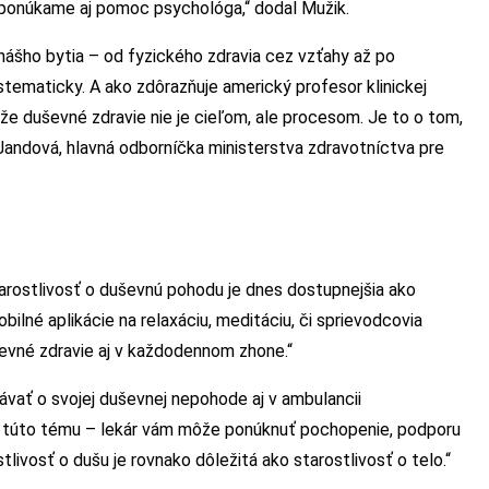
 ponúkame aj pomoc psychológa,“ dodal Mužik.
ášho bytia – od fyzického zdravia cez vzťahy až po
tematicky. A ako zdôrazňuje americký profesor klinickej
že duševné zdravie nie je cieľom, ale procesom. Je to o tom,
a Jandová, hlavná odborníčka ministerstva zdravotníctva pre
rostlivosť o duševnú pohodu je dnes dostupnejšia ako
bilné aplikácie na relaxáciu, meditáciu, či sprievodcovia
evné zdravie aj v každodennom zhone.“
rávať o svojej duševnej nepohode aj v ambulancii
iť túto tému – lekár vám môže ponúknuť pochopenie, podporu
livosť o dušu je rovnako dôležitá ako starostlivosť o telo.“