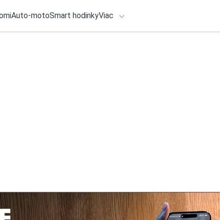
omi
Auto-moto
Smart hodinky
Viac
HLO BY VÁS ZAUJÍMAŤ
lačové správy
ADÁVANIA
27. júla 2026
•
2m
Ovládnite festival
Zadajte frázu pre vyhľadanie
najštýlovejším „aud
Redakcia TOUCHIT