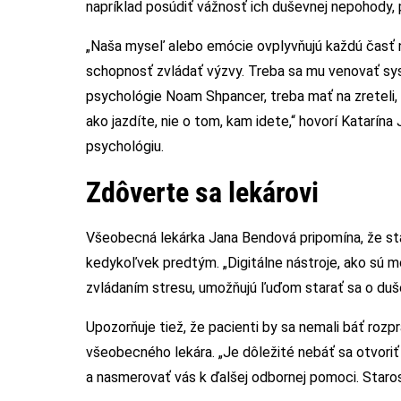
napríklad posúdiť vážnosť ich duševnej nepohody,
„Naša myseľ alebo emócie ovplyvňujú každú časť n
schopnosť zvládať výzvy. Treba sa mu venovať sys
psychológie Noam Shpancer, treba mať na zreteli, 
ako jazdíte, nie o tom, kam idete,“ hovorí Katarín
psychológiu.
Zdôverte sa lekárovi
Všeobecná lekárka Jana Bendová pripomína, že sta
kedykoľvek predtým. „Digitálne nástroje, ako sú mo
zvládaním stresu, umožňujú ľuďom starať sa o duš
Upozorňuje tiež, že pacienti by sa nemali báť rozp
všeobecného lekára. „Je dôležité nebáť sa otvor
a nasmerovať vás k ďalšej odbornej pomoci. Starost