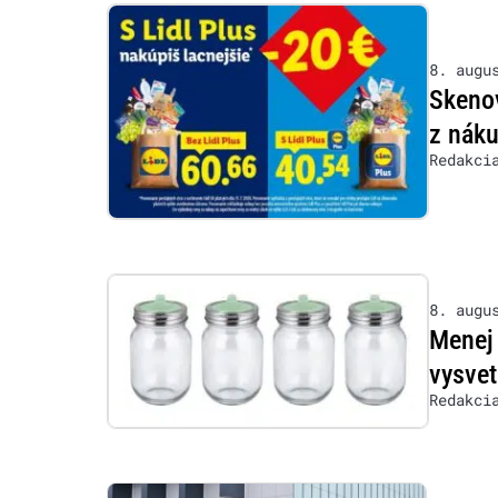
8. augu
Skenov
z nák
Redakci
8. augu
Menej 
vysvet
Redakci