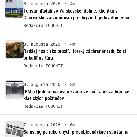
8. augusta 2026
•
4m
Turistu hľadali vo Vajskovskej doline, klientku v
Chorvátsku zachraňovali po uhryznutí jedovatou rybou
Redakcia TOUCHIT
8. augusta 2026
•
4m
Radšej nosiť ako prosiť. Horský záchranár radí, čo si
pribaliť na túru
Redakcia TOUCHIT
8. augusta 2026
•
3m
IBM a Qedma posúvajú kvantové počítanie za hranice
klasických počítačov
Redakcia TOUCHIT
7. augusta 2026
•
6m
Samsung po rekordných predobjednávkach spúšťa na