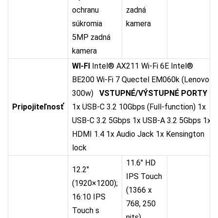
ochranu
zadná
súkromia
kamera
5MP zadná
kamera
WI-FI
Intel® AX211 Wi-Fi 6E Intel®
BE200 Wi-Fi 7 Quectel EM060k (Lenovo
300w)
VSTUPNÉ/VÝSTUPNÉ PORTY
Pripojiteľnosť
1x USB-C 3.2 10Gbps (Full-function) 1x
USB-C 3.2 5Gbps 1x USB-A 3.2 5Gbps 1x
HDMI 1.4 1x Audio Jack 1x Kensington
lock
11.6″ HD
12.2″
IPS Touch
(1920×1200);
(1366 x
16:10 IPS
768, 250
Touch s
nits)