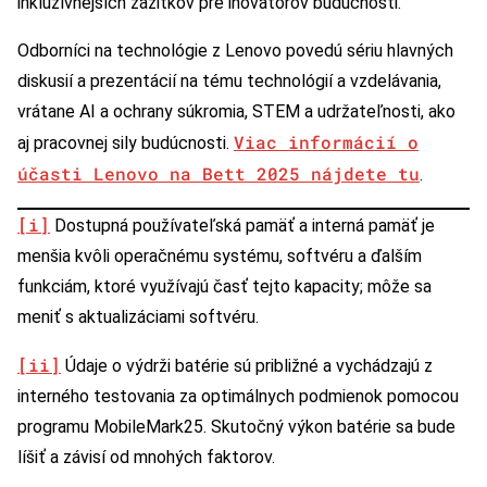
inkluzívnejších zážitkov pre inovátorov budúcnosti.
Odborníci na technológie z Lenovo povedú sériu hlavných
diskusií a prezentácií na tému technológií a vzdelávania,
vrátane AI a ochrany súkromia, STEM a udržateľnosti, ako
Viac informácií o
aj pracovnej sily budúcnosti.
účasti Lenovo na Bett 2025 nájdete tu
.
[i]
Dostupná používateľská pamäť a interná pamäť je
menšia kvôli operačnému systému, softvéru a ďalším
funkciám, ktoré využívajú časť tejto kapacity; môže sa
meniť s aktualizáciami softvéru.
[ii]
Údaje o výdrži batérie sú približné a vychádzajú z
interného testovania za optimálnych podmienok pomocou
programu MobileMark25. Skutočný výkon batérie sa bude
líšiť a závisí od mnohých faktorov.