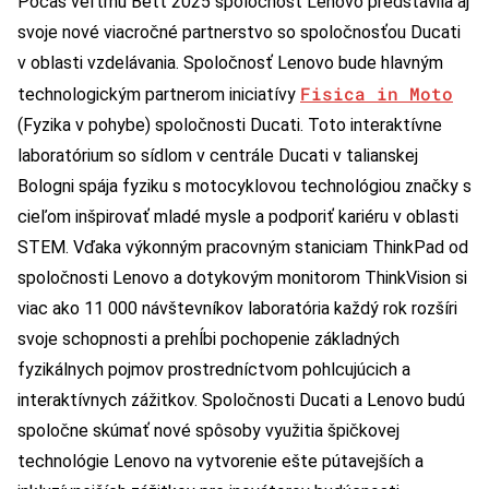
Počas veľtrhu Bett 2025 spoločnosť Lenovo predstavila aj
svoje nové viacročné partnerstvo so spoločnosťou Ducati
v oblasti vzdelávania. Spoločnosť Lenovo bude hlavným
Fisica in Moto
technologickým partnerom iniciatívy
(Fyzika v pohybe) spoločnosti Ducati. Toto interaktívne
laboratórium so sídlom v centrále Ducati v talianskej
Bologni spája fyziku s motocyklovou technológiou značky s
cieľom inšpirovať mladé mysle a podporiť kariéru v oblasti
STEM. Vďaka výkonným pracovným staniciam ThinkPad od
spoločnosti Lenovo a dotykovým monitorom ThinkVision si
viac ako 11 000 návštevníkov laboratória každý rok rozšíri
svoje schopnosti a prehĺbi pochopenie základných
fyzikálnych pojmov prostredníctvom pohlcujúcich a
interaktívnych zážitkov. Spoločnosti Ducati a Lenovo budú
spoločne skúmať nové spôsoby využitia špičkovej
technológie Lenovo na vytvorenie ešte pútavejších a