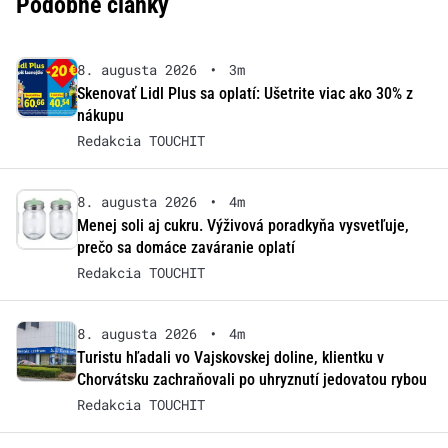
Podobné články
8. augusta 2026
•
3m
Skenovať Lidl Plus sa oplatí: Ušetrite viac ako 30% z
nákupu
Redakcia TOUCHIT
8. augusta 2026
•
4m
Menej soli aj cukru. Výživová poradkyňa vysvetľuje,
prečo sa domáce zaváranie oplatí
Redakcia TOUCHIT
8. augusta 2026
•
4m
Turistu hľadali vo Vajskovskej doline, klientku v
Chorvátsku zachraňovali po uhryznutí jedovatou rybou
Redakcia TOUCHIT