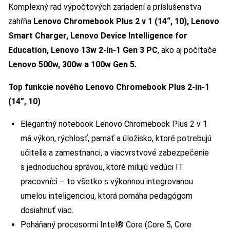
Komplexný rad výpočtových zariadení a príslušenstva
zahŕňa
Lenovo Chromebook Plus 2 v 1 (14“, 10), Lenovo
Smart Charger, Lenovo Device Intelligence for
Education, Lenovo 13w 2-in-1 Gen 3 PC
, ako aj počítače
Lenovo 500w, 300w a 100w Gen 5.
Top funkcie nového Lenovo Chromebook Plus 2-in-1
(14”, 10)
Elegantný notebook Lenovo Chromebook Plus 2 v 1
má výkon, rýchlosť, pamäť a úložisko, ktoré potrebujú
učitelia a zamestnanci, a viacvrstvové zabezpečenie
s jednoduchou správou, ktoré milujú vedúci IT
pracovníci – to všetko s výkonnou integrovanou
umelou inteligenciou, ktorá pomáha pedagógom
dosiahnuť viac.
Poháňaný procesormi Intel® Core (Core 5, Core