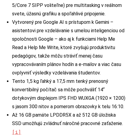
5/Core 7 SIPP voliteľne) pre multitasking v reálnom
svete, úžasnú grafiku a spoľahlivé pripojenie.
Vytvorený pre Google AI s prístupom k Gemini –
asistentovi pre vzdelávanie s umelou inteligenciou od
spoločnosti Google – ako aj k funkciami Help Me
Read a Help Me Write, ktoré zvyšujú produktivitu
pedagógov, takže môžu stráviť menej času
vypracovávaním plánov hodín a e-mailov a viac času
ovplyvniť výsledky vzdelávania študentov.
Tento 1,5 kg ľahký a 17,5 mm tenký prenosný
konvertibilný počítač sa môže pochváliť 14“
dotykovým displejom IPS FHD WUXGA (1920 × 1200)
s jasom 300 nitov a pomerom obrazovky k telu 16:10.
Až 16 GB pamäte LPDDR5X a až 512 GB úložiska
SSD umožňujú zvládnuť náročné pracovné zaťaženie.
[i]