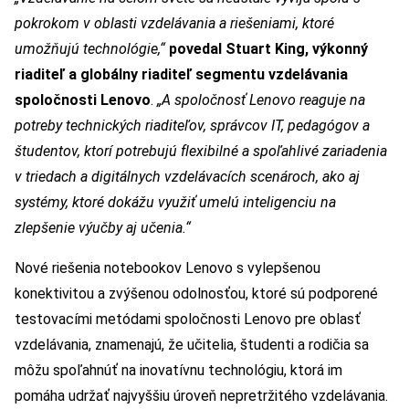
pokrokom v oblasti vzdelávania a riešeniami, ktoré
umožňujú technológie,“
povedal Stuart King, výkonný
riaditeľ a globálny riaditeľ segmentu vzdelávania
spoločnosti Lenovo
.
„A spoločnosť Lenovo reaguje na
potreby technických riaditeľov, správcov IT, pedagógov a
študentov, ktorí potrebujú flexibilné a spoľahlivé zariadenia
v triedach a digitálnych vzdelávacích scenároch, ako aj
systémy, ktoré dokážu využiť umelú inteligenciu na
zlepšenie výučby aj učenia.“
Nové riešenia notebookov Lenovo s vylepšenou
konektivitou a zvýšenou odolnosťou, ktoré sú podporené
testovacími metódami spoločnosti Lenovo pre oblasť
vzdelávania, znamenajú, že učitelia, študenti a rodičia sa
môžu spoľahnúť na inovatívnu technológiu, ktorá im
pomáha udržať najvyššiu úroveň nepretržitého vzdelávania.