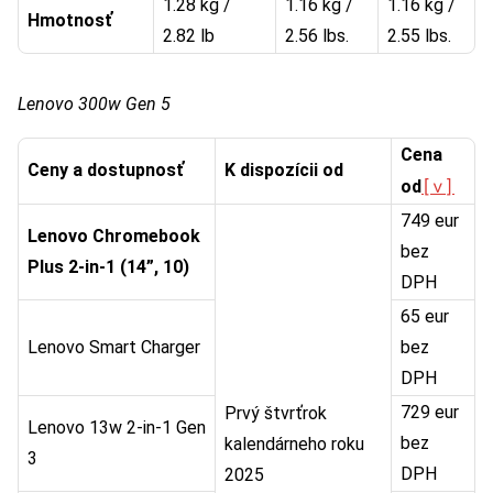
1.28 kg /
1.16 kg /
1.16 kg /
Hmotnosť
2.82 lb
2.56 lbs.
2.55 lbs.
Lenovo 300w Gen 5
Cena
Ceny a dostupnosť
K dispozícii od
[v]
od
749 eur
Lenovo Chromebook
bez
Plus 2-in-1 (14”, 10)
DPH
65 eur
Lenovo Smart Charger
bez
DPH
729 eur
Prvý štvrťrok
Lenovo 13w 2-in-1 Gen
bez
kalendárneho roku
3
DPH
2025