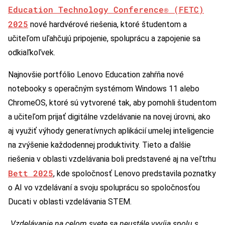
Education Technology Conference® (FETC)
2025
nové hardvérové riešenia, ktoré študentom a
učiteľom uľahčujú pripojenie, spoluprácu a zapojenie sa
odkiaľkoľvek.
Najnovšie portfólio Lenovo Education zahŕňa nové
notebooky s operačným systémom Windows 11 alebo
ChromeOS, ktoré sú vytvorené tak, aby pomohli študentom
a učiteľom prijať digitálne vzdelávanie na novej úrovni, ako
aj využiť výhody generatívnych aplikácií umelej inteligencie
na zvýšenie každodennej produktivity. Tieto a ďalšie
riešenia v oblasti vzdelávania boli predstavené aj na veľtrhu
Bett 2025
, kde spoločnosť Lenovo predstavila poznatky
o AI vo vzdelávaní a svoju spoluprácu so spoločnosťou
Ducati v oblasti vzdelávania STEM.
„Vzdelávanie na celom svete sa neustále vyvíja spolu s