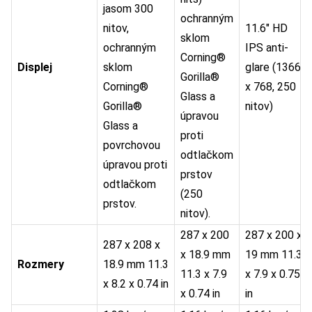
jasom 300
ochranným
nitov,
11.6″ HD
sklom
ochranným
IPS anti-
Corning®
Displej
sklom
glare (1366
Gorilla®
Corning®
x 768, 250
Glass a
Gorilla®
nitov)
úpravou
Glass a
proti
povrchovou
odtlačkom
úpravou proti
prstov
odtlačkom
(250
prstov.
nitov).
287 x 200
287 x 200 x
287 x 208 x
x 18.9 mm
19 mm 11.3
Rozmery
18.9 mm 11.3
11.3 x 7.9
x 7.9 x 0.75
x 8.2 x 0.74 in
x 0.74 in
in