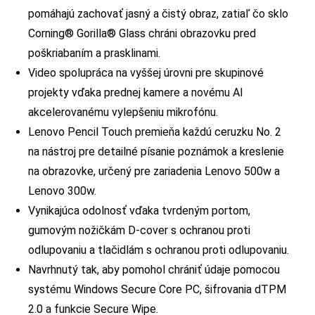
pomáhajú zachovať jasný a čistý obraz, zatiaľ čo sklo
Corning® Gorilla® Glass chráni obrazovku pred
poškriabaním a prasklinami.
Video spolupráca na vyššej úrovni pre skupinové
projekty vďaka prednej kamere a novému AI
akcelerovanému vylepšeniu mikrofónu.
Lenovo Pencil Touch premieňa každú ceruzku No. 2
na nástroj pre detailné písanie poznámok a kreslenie
na obrazovke, určený pre zariadenia Lenovo 500w a
Lenovo 300w.
Vynikajúca odolnosť vďaka tvrdeným portom,
gumovým nožičkám D-cover s ochranou proti
odlupovaniu a tlačidlám s ochranou proti odlupovaniu.
Navrhnutý tak, aby pomohol chrániť údaje pomocou
systému Windows Secure Core PC, šifrovania dTPM
2.0 a funkcie Secure Wipe.