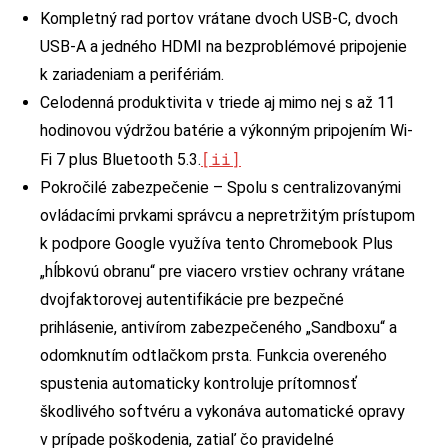
Kompletný rad portov vrátane dvoch USB-C, dvoch
USB-A a jedného HDMI na bezproblémové pripojenie
k zariadeniam a perifériám.
Celodenná produktivita v triede aj mimo nej s až 11
hodinovou výdržou batérie a výkonným pripojením Wi-
[ii]
Fi 7 plus Bluetooth 5.3.
Pokročilé zabezpečenie – Spolu s centralizovanými
ovládacími prvkami správcu a nepretržitým prístupom
k podpore Google využíva tento Chromebook Plus
„hĺbkovú obranu“ pre viacero vrstiev ochrany vrátane
dvojfaktorovej autentifikácie pre bezpečné
prihlásenie, antivírom zabezpečeného „Sandboxu“ a
odomknutím odtlačkom prsta. Funkcia overeného
spustenia automaticky kontroluje prítomnosť
škodlivého softvéru a vykonáva automatické opravy
v prípade poškodenia, zatiaľ čo pravidelné