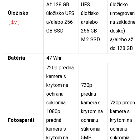
Až 128 GB
UFS
úložisko
Úložisko
úložisko UFS
úložisko
(integrované
[iv]
a/alebo 256
a/alebo
na základnej
GB SSD
256 GB
doske)
M.2 SSD.
a/alebo až
do 128 GB
Batéria
47 Whr
720p predná
kamera s
krytom na
720p
ochranu
predná
súkromia
kamera s
720p predná
1080p
krytom na
kamera s
Fotoaparát
predná
ochranu
krytom na
kamera s
súkromia
ochranu
krytom na
5MP
súkromia