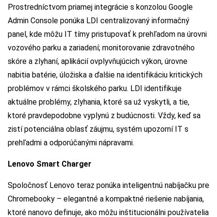
Prostredníctvom priamej integrácie s konzolou Google
Admin Console ponúka LDI centralizovaný informačný
panel, kde môžu IT tímy pristupovať k prehľadom na úrovni
vozového parku a zariadení; monitorovanie zdravotného
skóre a zlyhaní, aplikácií ovplyvňujúcich výkon, úrovne
nabitia batérie, úložiska a ďalšie na identifikáciu kritických
problémov v rámci školského parku. LDI identifikuje
aktuálne problémy, zlyhania, ktoré sa už vyskytli, a tie,
ktoré pravdepodobne vyplynú z budúcnosti. Vždy, keď sa
zistí potenciálna oblasť záujmu, systém upozorní IT s
prehľadmi a odporúčanými nápravami.
Lenovo Smart Charger
Spoločnosť Lenovo teraz ponúka inteligentnú nabíjačku pre
Chromebooky – elegantné a kompaktné riešenie nabíjania,
ktoré nanovo definuje, ako môžu inštitucionálni používatelia