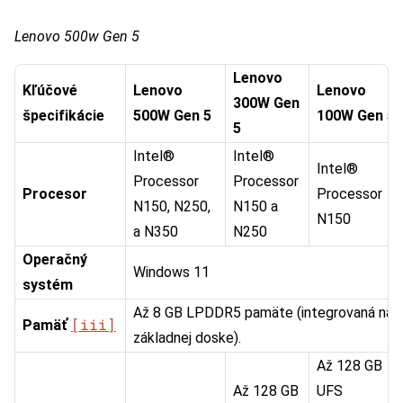
Lenovo 500w Gen 5
Lenovo
Kľúčové
Lenovo
Lenovo
300W Gen
špecifikácie
500W Gen 5
100W Gen 5
5
Intel®
Intel®
Intel®
Processor
Processor
Procesor
Processor
N150, N250,
N150 a
N150
a N350
N250
Operačný
Windows 11
systém
Až 8 GB LPDDR5 pamäte (integrovaná na
[iii]
Pamäť
základnej doske).
Až 128 GB
Až 128 GB
UFS