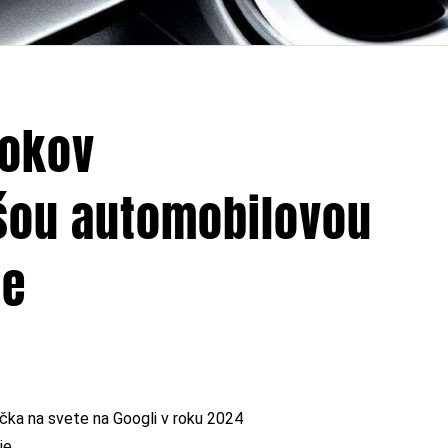
rokov
šou automobilovou
le
čka na svete na Googli v roku 2024
ie