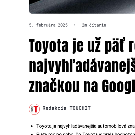
5. februára 2025
•
2m čítanie
Toyota je už päť 
najvyhľadávanej
značkou na Goog
Redakcia TOUCHIT
Toyota je najvyhľadávanejšia automobilová zna
Piaty rok po sebe, čo Toyota vyhrala hodnoten