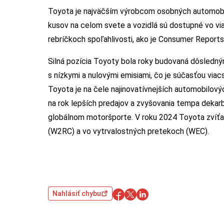
Toyota je najväčším výrobcom osobných automobilo
kusov na celom svete a vozidlá sú dostupné vo via
rebríčkoch spoľahlivosti, ako je Consumer Reports
Silná pozícia Toyoty bola roky budovaná dôsledn
s nízkymi a nulovými emisiami, čo je súčasťou viac
Toyota je na čele najinovatívnejších automobilovýc
na rok lepších predajov a zvyšovania tempa dekarb
globálnom motoršporte. V roku 2024 Toyota zvíťazi
(W2RC) a vo vytrvalostných pretekoch (WEC).
Nahlásiť chybu