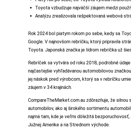
Toyota vzbudzuje najväčší záujem medzi použív
Analýzu zrealizovala rešpektovaná webová s
Rok 2024 bol piatym rokom po sebe, kedy sa Toyo
Google. V najnovšom rebríčku, ktorý pripravila st
Toyota. Japonská značka je lídrom rebríčka už ši
Rebríček sa vytvára od roku 2018, podrobné údaje
najčastejšie vyhľadávanou automobilovou značkou až
jej náskok pred výrobcom, ktorý sa v rebríčku umie
záujem v 34 krajinách.
CompareTheMarket.com.au zdôrazňuje, že silnou st
automobilov, ako aj širokého sortimentu automobil
najmä tam, kde je veľmi dôležitá bezporuchovosť, o
Južnej Amerike a na Strednom východe.