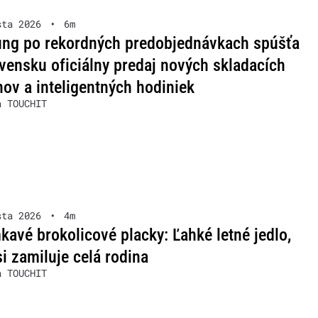
sta 2026
•
6m
ng po rekordných predobjednávkach spúšťa
vensku oficiálny predaj nových skladacích
nov a inteligentných hodiniek
a TOUCHIT
sta 2026
•
4m
avé brokolicové placky: Ľahké letné jedlo,
si zamiluje celá rodina
a TOUCHIT