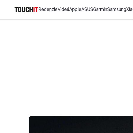
Recenzie
Videá
Apple
ASUS
Garmin
Samsung
Xia
MO
Katalóg zariadení
Všetko
Recenzie
Videá
Tipy, triky, návody
T
Porovnať zariadenia
VÝSLEDKY VYHĽ
Tlačové správy
Predplatné časopisu