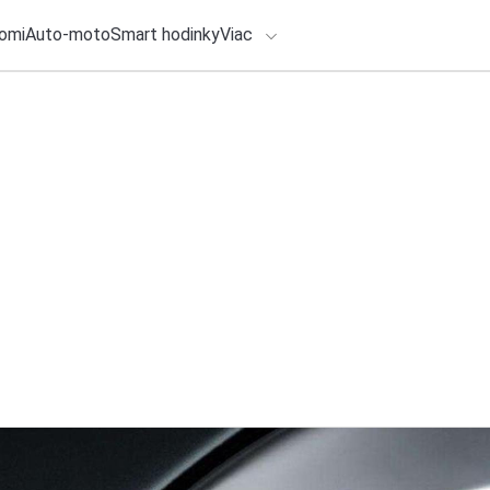
omi
Auto-moto
Smart hodinky
Viac
HLO BY VÁS ZAUJÍMAŤ
lačové správy
4. augusta 2026
•
2m
ADÁVANIA
ZSSK zabezpečuje 
staniciach aj zam
Zadajte frázu pre vyhľadanie
Redakcia TOUCHIT