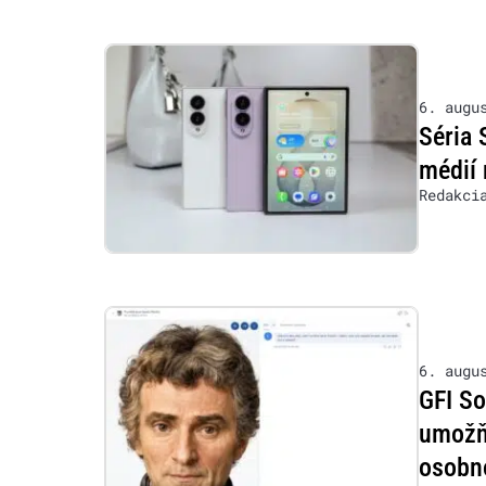
6. augu
Séria 
médií 
Redakci
6. augu
GFI So
umožňu
osobn