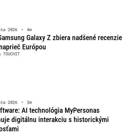
sta 2026
•
4m
Samsung Galaxy Z zbiera nadšené recenzie
naprieč Európou
a TOUCHIT
sta 2026
•
3m
ftware: AI technológia MyPersonas
je digitálnu interakciu s historickými
osťami