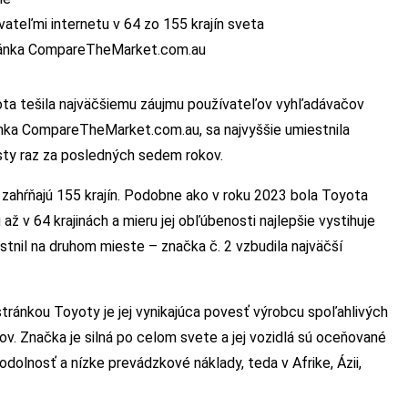
ateľmi internetu v 64 zo 155 krajín sveta
tránka CompareTheMarket.com.au
ta tešila najväčšiemu záujmu používateľov vyhľadávačov
ránka CompareTheMarket.com.au, sa najvyššie umiestnila
esty raz za posledných sedem rokov.
 zahŕňajú 155 krajín. Podobne ako v roku 2023 bola Toyota
 v 64 krajinách a mieru jej obľúbenosti najlepšie vystihuje
stnil na druhom mieste – značka č. 2 vzbudila najväčší
ránkou Toyoty je jej vynikajúca povesť výrobcu spoľahlivých
ov. Značka je silná po celom svete a jej vozidlá sú oceňované
dolnosť a nízke prevádzkové náklady, teda v Afrike, Ázii,