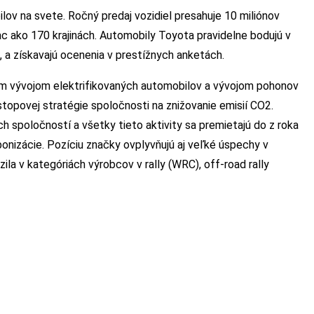
v na svete. Ročný predaj vozidiel presahuje 10 miliónov
c ako 170 krajinách. Automobily Toyota pravidelne bodujú v
, a získavajú ocenenia v prestížnych anketách.
ým vývojom elektrifikovaných automobilov a vývojom pohonov
stopovej stratégie spoločnosti na znižovanie emisií CO2.
h spoločností a všetky tieto aktivity sa premietajú do z roka
onizácie. Pozíciu značky ovplyvňujú aj veľké úspechy v
la v kategóriách výrobcov v rally (WRC), off-road rally