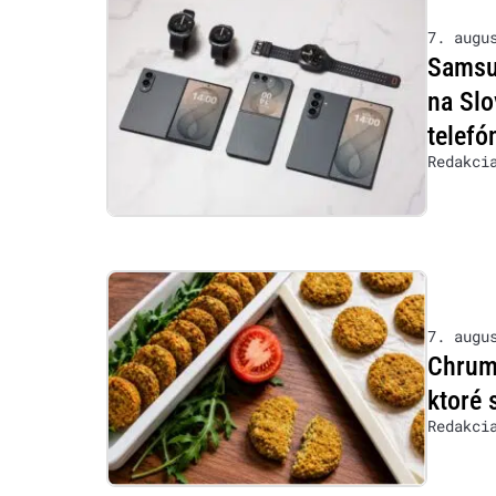
7. augu
Samsu
na Slo
telefó
Redakci
7. augu
Chrumk
ktoré 
Redakci