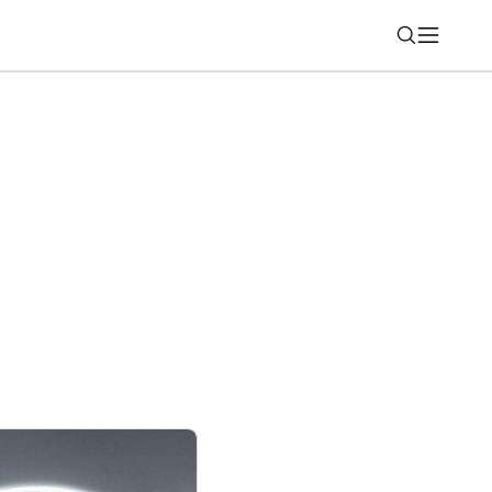
Nájsť
pitnú vodu cestujúcim na vybraných
estnancom v prevádzke