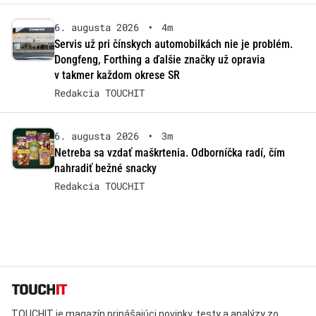
6. augusta 2026
•
4m
Servis už pri čínskych automobilkách nie je problém.
Dongfeng, Forthing a ďalšie značky už opravia
v takmer každom okrese SR
Redakcia TOUCHIT
6. augusta 2026
•
3m
Netreba sa vzdať maškrtenia. Odborníčka radí, čím
nahradiť bežné snacky
Redakcia TOUCHIT
TOUCHIT je magazín prinášajúci novinky, testy a analýzy zo