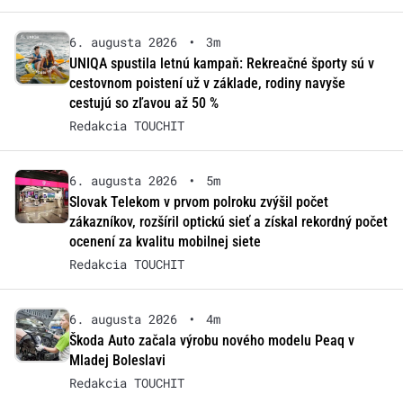
6. augusta 2026
•
3m
UNIQA spustila letnú kampaň: Rekreačné športy sú v
cestovnom poistení už v základe, rodiny navyše
cestujú so zľavou až 50 %
Redakcia TOUCHIT
6. augusta 2026
•
5m
Slovak Telekom v prvom polroku zvýšil počet
zákazníkov, rozšíril optickú sieť a získal rekordný počet
ocenení za kvalitu mobilnej siete
Redakcia TOUCHIT
6. augusta 2026
•
4m
Škoda Auto začala výrobu nového modelu Peaq v
Mladej Boleslavi
Redakcia TOUCHIT