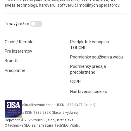
sveta technológií, hardvéru, softvéru či mobilných operátorov.
Tmavý režim
O nás / Kontakt
Predplatné časopisu
TOUCHIT
Pre inzerentov
Podmienky používania webu
BrandIT
Podmienky predaja
Predplatné
predplatného
GDPR
Nastavenia cookies
aktualizované denne: ISSN 1339-9497 (online)
a ISSN 1339-939X (tlačené vydanie)
Copyright © 2026 touchIT, s.r.o., Bratislava.
O
technické SEO
sa nám stará
TechSEO Vitals
.